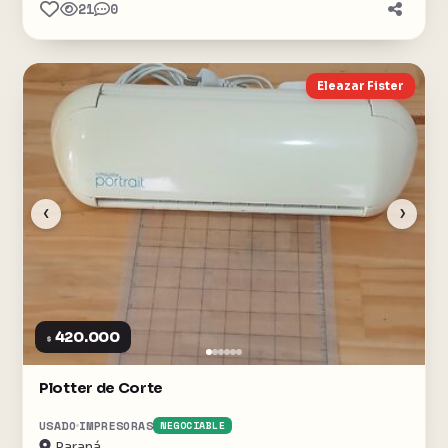
21
0
Eleazar Fister
‹
›
420.000
$
Plotter de Corte
USADO
IMPRESORAS
NEGOCIABLE
Paraná