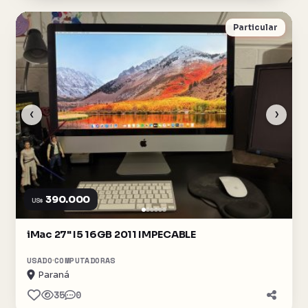
Particular
‹
›
390.000
US$
iMac 27" I5 16GB 2011 IMPECABLE
USADO
COMPUTADORAS
Paraná
35
0