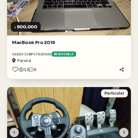
500.000
$
MacBook Pro 2015
USADO
COMPUTADORAS
NEGOCIABLE
Paraná
13
0
Particular
‹
›