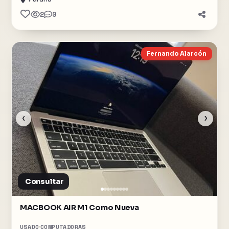
2
0
Fernando Alarcón
‹
›
Consultar
MACBOOK AIR M1 Como Nueva
USADO
COMPUTADORAS