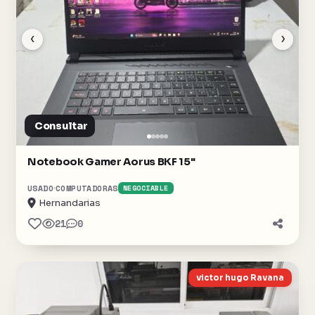
‹
›
Consultar
Notebook Gamer Aorus BKF 15"
USADO
COMPUTADORAS
NEGOCIABLE
Hernandarias
21
0
victor hugo Ravana