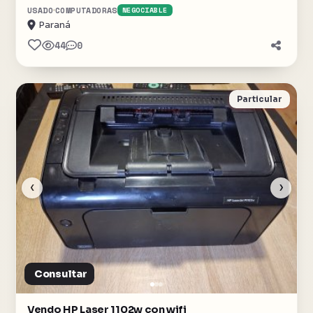
USADO
COMPUTADORAS
NEGOCIABLE
Paraná
44
0
Particular
‹
›
Consultar
Vendo HP Laser 1102w con wifi