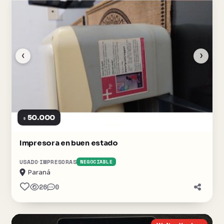
‹
›
50.000
$
Impresora en buen estado
USADO
IMPRESORAS
NEGOCIABLE
Paraná
26
0