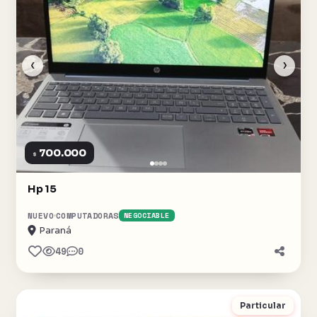
‹
›
700.000
$
Hp 15
NUEVO
COMPUTADORAS
NEGOCIABLE
Paraná
49
0
Particular