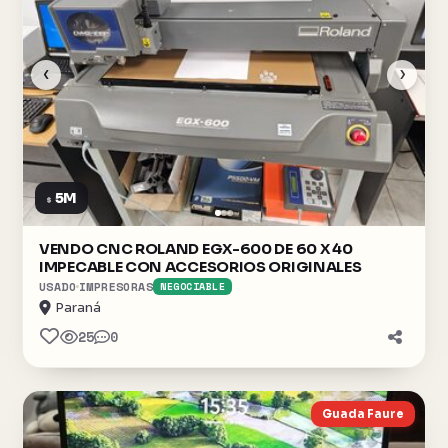
‹
›
5M
$
VENDO CNC ROLAND EGX-600 DE 60 X 40
IMPECABLE CON ACCESORIOS ORIGINALES
USADO
IMPRESORAS
NEGOCIABLE
Paraná
25
0
Guada Faure