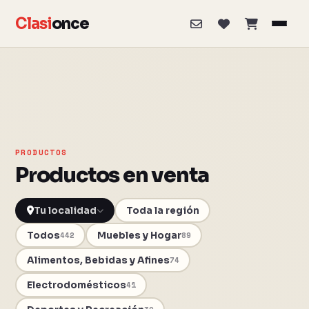
Clasi
once
PRODUCTOS
Productos en venta
Toda la región
Todos
Muebles y Hogar
442
89
Alimentos, Bebidas y Afines
74
Electrodomésticos
41