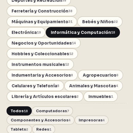
Deportes y Recreación
39
Ferretería y Construcción
38
Máquinas y Equipamiento
Bebés y Niños
31
22
Electrónica
Informática y Computación
19
18
Negocios y Oportunidades
14
Hobbies y Coleccionables
12
Instrumentos musicales
12
Indumentaria y Accesorios
Agropecuarios
8
6
Celulares y Telefonía
Animales y Mascotas
5
4
Librería y Artículos escolares
Inmuebles
2
1
Todos
18
Computadoras
7
Componentes y Accesorios
4
Impresoras
4
Tablets
2
Redes
1