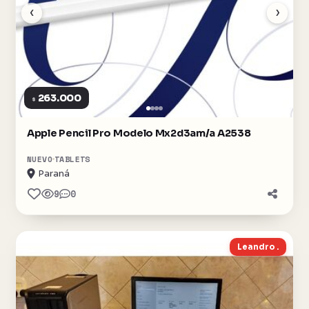
‹
›
263.000
$
Apple Pencil Pro Modelo Mx2d3am/a A2538
NUEVO
TABLETS
Paraná
9
0
Leandro .