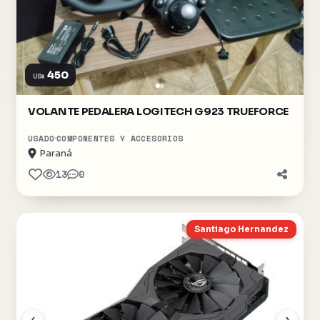
450
US$
VOLANTE PEDALERA LOGITECH G923 TRUEFORCE
USADO
COMPONENTES Y ACCESORIOS
Paraná
13
0
Santiago Hernandez
‹
›