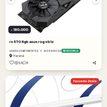
180.000
$
rx 570 8gb asus rog strix
USADO
COMPONENTES Y ACCESORIOS
NEGOCIABLE
Paraná
14
0
Facundo Jesús