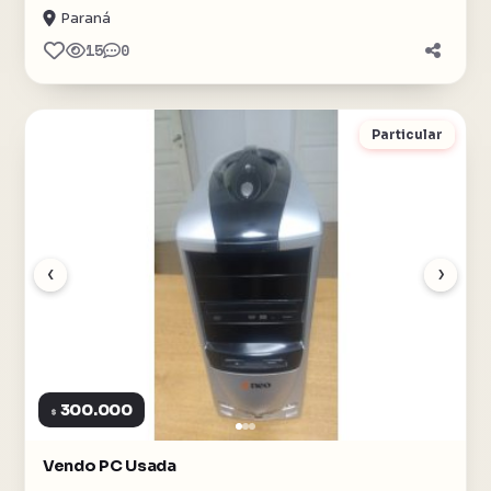
Paraná
15
0
Particular
‹
›
300.000
$
Vendo PC Usada