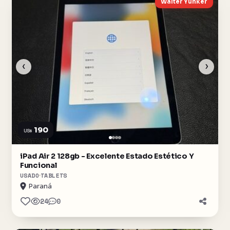
Walter Yunker
‹
›
190
US$
iPad Air 2 128gb - Excelente Estado Estético Y
Funcional
USADO
TABLETS
Paraná
24
0