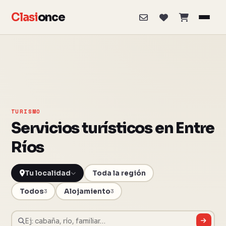
Clasi
once
TURISMO
Servicios turísticos en Entre
Ríos
Toda la región
Todos
Alojamiento
3
3