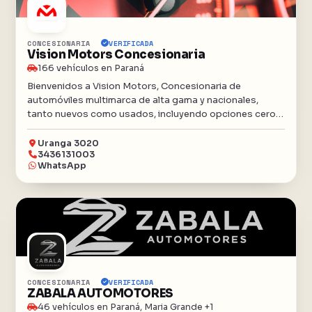
CONCESIONARIA
VERIFICADA
Vision Motors Concesionaria
166 vehículos en Paraná
Bienvenidos a Vision Motors, Concesionaria de
automóviles multimarca de alta gama y nacionales,
tanto nuevos como usados, incluyendo opciones cero
kilómetros. Contamos con un equipo excepcional y un
taller propio para la preparación y selección de
Uranga 3020
3436131003
vehículos. En Vision Motors, buscamos brindar calidad y
WhatsApp
excelencia en cada automóvil que ofrecemos. Ubicados
en Paraná, Entre Ríos, te invitamos a visitarnos y
descubrir nuestra amplia selección de vehículos de
primera categoría.
CONCESIONARIA
VERIFICADA
ZABALA AUTOMOTORES
46 vehículos en Paraná, Maria Grande +1