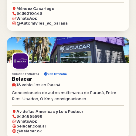
Méndez Casariego
3436210443
WhatsApp
@Automiviles_vc_parana
CONCESIONARIA
VERIFICADA
Belacar
18 vehículos en Paraná
Concesionario de autos multimarca de Paraná, Entre
Rios. Usados, 0 Km y consignaciones.
Av de las Americas y Luis Pasteur
3434665599
WhatsApp
belacar.com.ar
@belacar.ok