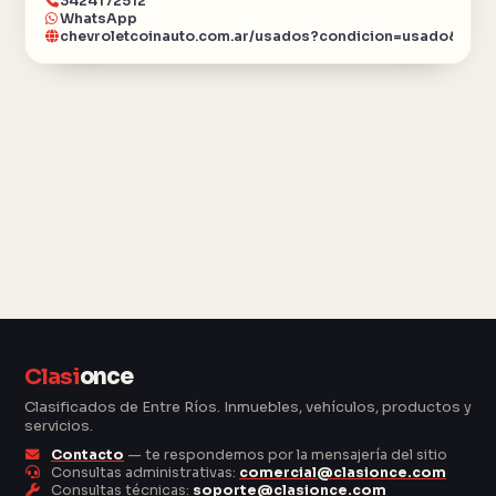
3424172512
WhatsApp
chevroletcoinauto.com.ar/usados?condicion=usado&ubic
Clasi
once
Clasificados de Entre Ríos. Inmuebles, vehículos, productos y
servicios.
Contacto
— te respondemos por la mensajería del sitio
Consultas administrativas:
comercial@clasionce.com
Consultas técnicas:
soporte@clasionce.com