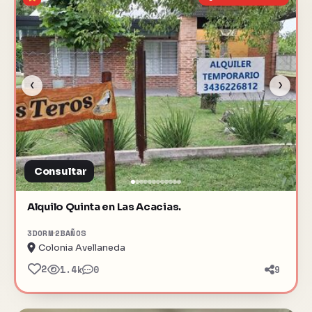
‹
›
Consultar
Alquilo Quinta en Las Acacias.
3
DORM
2
BAÑOS
Colonia Avellaneda
2
1.4k
0
9