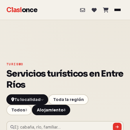
Clasi
once
TURISMO
Servicios turísticos en Entre
Ríos
Toda la región
Todos
Alojamiento
3
3