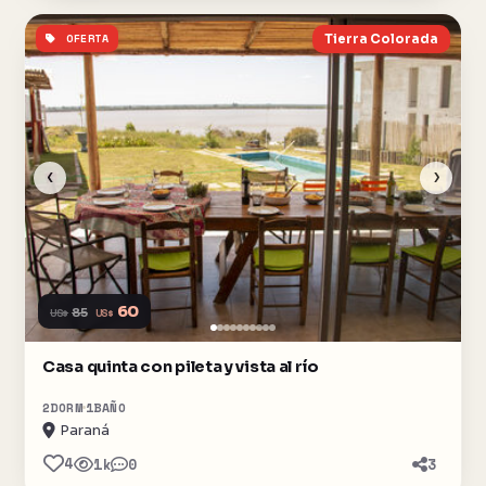
OFERTA
Tierra Colorada
‹
›
60
US$
85
US$
Casa quinta con pileta y vista al río
2
DORM
1
BAÑO
Paraná
4
1k
0
3