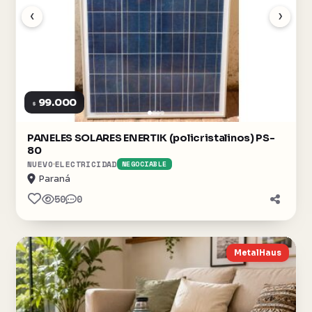
‹
›
99.000
$
PANELES SOLARES ENERTIK (policristalinos) PS-
80
NUEVO
ELECTRICIDAD
NEGOCIABLE
Paraná
50
0
MetalHaus