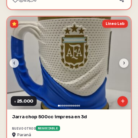
23
0
Lineo Lab
‹
›
25.000
$
Jarra chop 500cc impresa en 3d
NUEVO
OTROS
NEGOCIABLE
Paraná