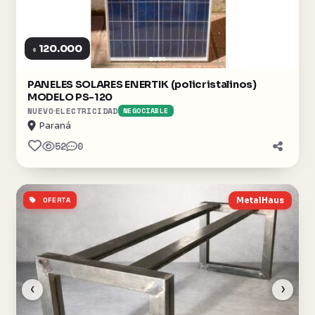
120.000
$
PANELES SOLARES ENERTIK (policristalinos)
MODELO PS-120
NUEVO
ELECTRICIDAD
NEGOCIABLE
Paraná
52
0
OFERTA
MetalHaus
‹
›