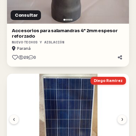
Consultar
Accesorios para salamandras 4" 2mm espesor
reforzado
NUEVO
TECHOS Y AISLACIÓN
Paraná
29
0
Diego Ramirez
‹
›