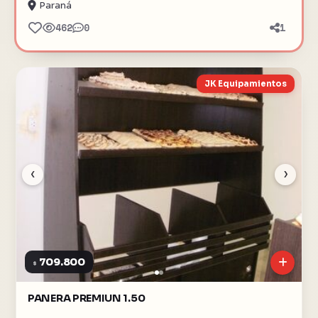
Paraná
462
0
1
JK Equipamientos
‹
›
709.800
$
PANERA PREMIUN 1.50