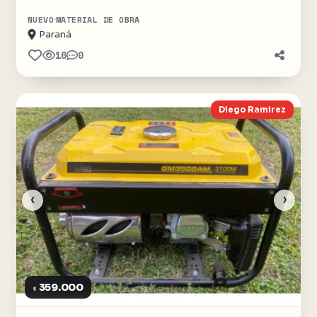
NUEVO
MATERIAL DE OBRA
Paraná
16
0
Diego Ramirez
‹
›
359.000
$