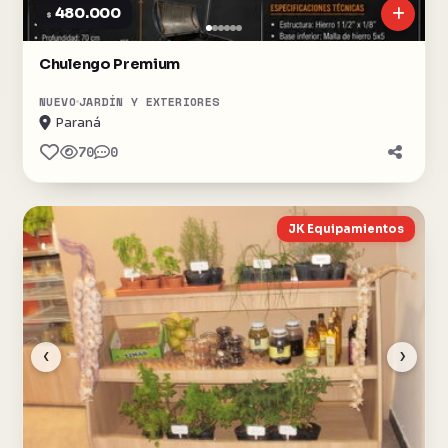
480.000
$
Chulengo Premium
NUEVO
JARDÍN Y EXTERIORES
Paraná
70
0
JK Equipamientos
‹
›