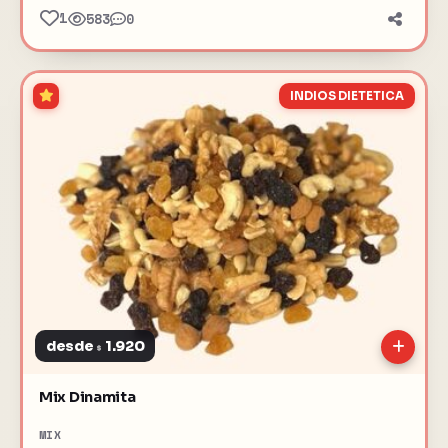
1
583
0
INDIOS DIETETICA
desde
1.920
$
Mix Dinamita
MIX