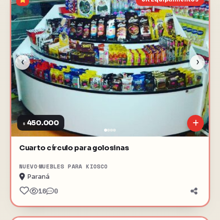
‹
›
450.000
$
Cuarto círculo para golosinas
NUEVO
MUEBLES PARA KIOSCO
Paraná
16
0