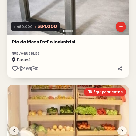
384.000
$
460.000
$
Pie de Mesa Estilo Industrial
NUEVO
MUEBLES
Paraná
100
0
JK Equipamientos
‹
›