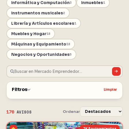
Informática y Computación
Inmuebles
3
1
Instrumentos musicales
2
Librería y Artículos escolares
1
Muebles y Hogar
18
Máquinas y Equipamiento
18
Negocios y Oportunidades
5
Filtros
Limpiar
170
Ordenar
AVISOS
JK Equipamientos