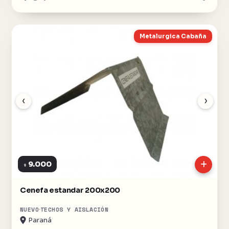
Metalurgica Cabaña
‹
›
9.000
$
Cenefa estandar 200x200
NUEVO
TECHOS Y AISLACIÓN
Paraná