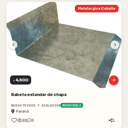
Metalurgica Cabaña
‹
›
4.500
$
Babeta estandar de chapa
NUEVO
TECHOS Y AISLACIÓN
NEGOCIABLE
Paraná
22
0
1