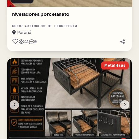
niveladores porcelanato
NUEVO
ARTÍCULOS DE FERRETERÍA
Paraná
41
0
MetalHaus
‹
›