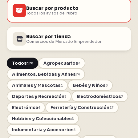
Buscar por producto
Todos los avisos del rubro
Buscar por tienda
Comercios de Mercado Emprendedor
Todos
Agropecuarios
170
3
Alimentos, Bebidas y Afines
74
Animales y Mascotas
Bebés y Niños
1
3
Deportes y Recreación
Electrodomésticos
8
7
Electrónica
Ferretería y Construcción
4
17
Hobbies y Coleccionables
1
Indumentaria y Accesorios
4