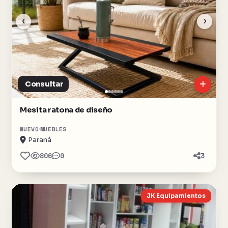
‹
›
Consultar
Mesita ratona de diseño
NUEVO
MUEBLES
Paraná
806
0
3
JK Equipamientos