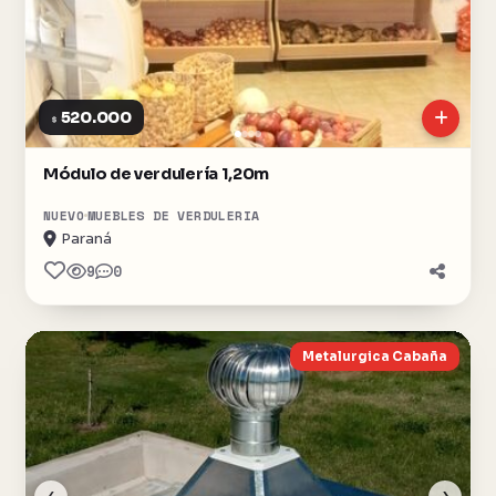
520.000
$
Módulo de verdulería 1,20m
NUEVO
MUEBLES DE VERDULERIA
Paraná
9
0
Metalurgica Cabaña
‹
›