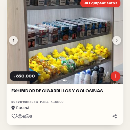
JK Equipamientos
‹
›
850.000
$
EXHIBIDOR DE CIGARRILLOS Y GOLOSINAS
NUEVO
MUEBLES PARA KIOSCO
Paraná
5
0