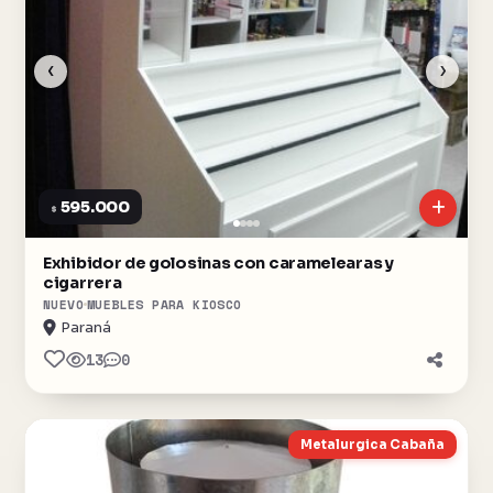
‹
›
595.000
$
Exhibidor de golosinas con caramelearas y
cigarrera
NUEVO
MUEBLES PARA KIOSCO
Paraná
13
0
Metalurgica Cabaña