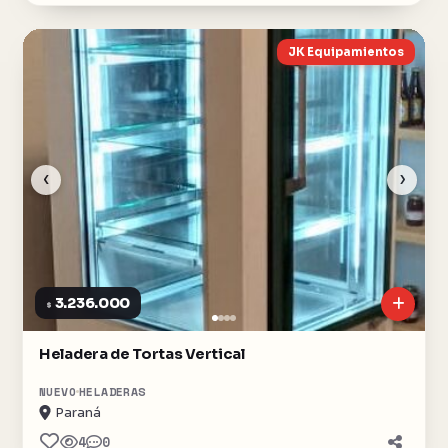
JK Equipamientos
‹
›
3.236.000
$
Heladera de Tortas Vertical
NUEVO
HELADERAS
Paraná
4
0