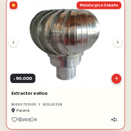
Metalurgica Cabaña
‹
›
50.000
$
Extractor eolico
NUEVO
TECHOS Y AISLACIÓN
Paraná
293
0
1