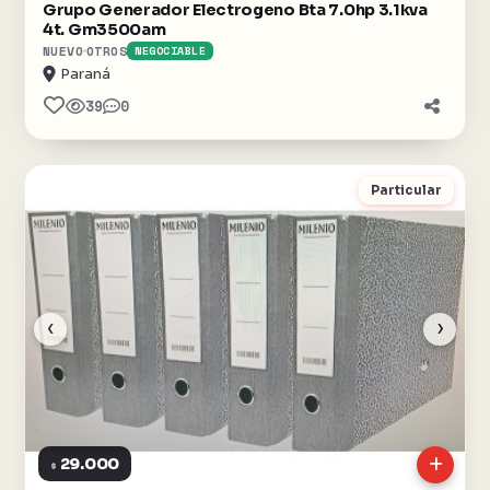
Grupo Generador Electrogeno Bta 7.0hp 3.1kva
4t. Gm3500am
NUEVO
OTROS
NEGOCIABLE
Paraná
39
0
Particular
‹
›
29.000
$