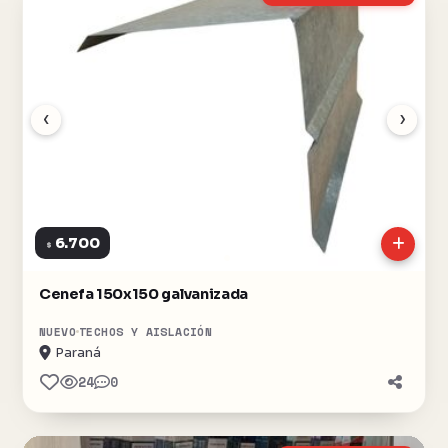
‹
›
6.700
$
Cenefa 150x150 galvanizada
NUEVO
TECHOS Y AISLACIÓN
Paraná
24
0