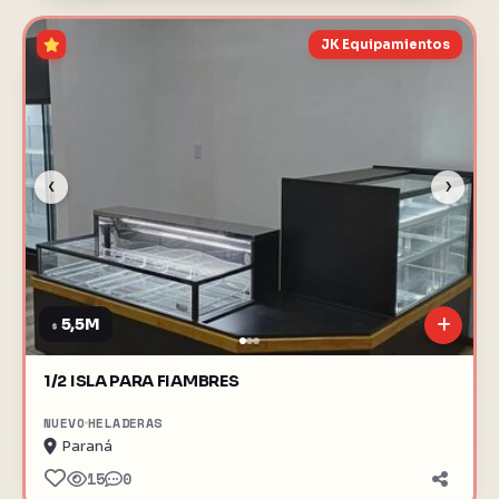
JK Equipamientos
‹
›
5,5M
$
1/2 ISLA PARA FIAMBRES
NUEVO
HELADERAS
Paraná
15
0