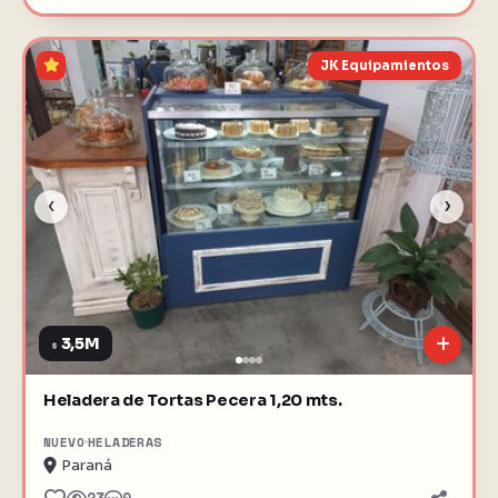
JK Equipamientos
‹
›
3,5M
$
Heladera de Tortas Pecera 1,20 mts.
NUEVO
HELADERAS
Paraná