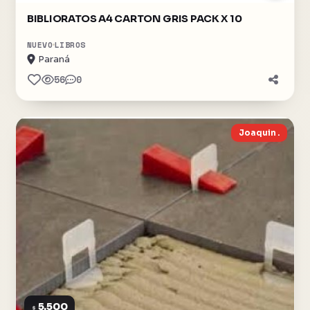
BIBLIORATOS A4 CARTON GRIS PACK X 10
NUEVO
LIBROS
Paraná
56
0
Joaquin .
5.500
$