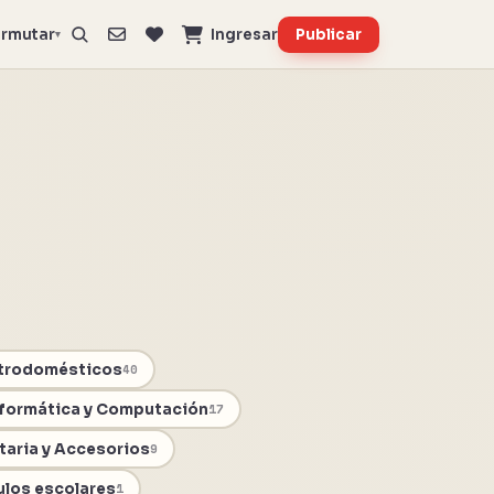
rmutar
Ingresar
Publicar
▾
ctrodomésticos
40
nformática y Computación
17
aria y Accesorios
9
culos escolares
1