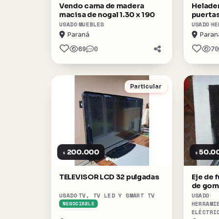
Vendo cama de madera
Helader
macisa de nogal 1.30 x 190
puertas
perfec
USADO
MUEBLES
USADO
HE
Paraná
Paran
69
0
70
Particular
200.000
50.0
$
$
TELEVISOR LCD 32 pulgadas
Eje de 
de goma
helicoi
USADO
TV, TV LED Y SMART TV
USADO
HERRAMI
NEGOCIABLE
ELÉCTRI