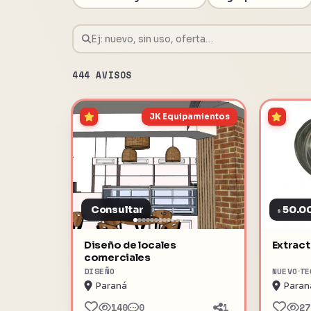
444 AVISOS
JK Equipamientos
Consultar
50.0
$
Diseño de locales
Extract
comerciales
DISEÑO
NUEVO
TE
Paraná
Paran
140
0
1
27