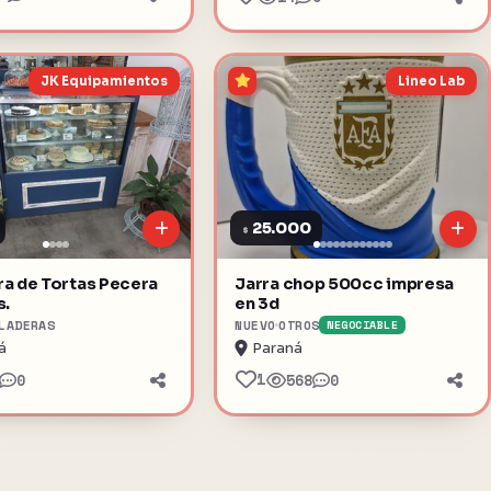
JK Equipamientos
Lineo Lab
25.000
$
a de Tortas Pecera
Jarra chop 500cc impresa
s.
en 3d
LADERAS
NUEVO
OTROS
NEGOCIABLE
á
Paraná
1
0
568
0