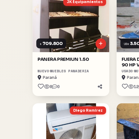
JK Equipamientos
709.800
3.5
$
US$
PANERA PREMIUN 1.50
FUERA 
90 HP 
NUEVO
MUEBLES PANADERIA
USADO
MO
Paraná
Paran
8
0
12
Diego Ramirez