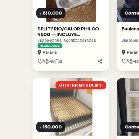
810.000
Consu
$
SPLIT FRIO/CALOR PHILCO
Baulera
4500 ==INCLUYE
INSTALACION==
USADO
AIRES ACONDICIONADOS
USADO
AN
NEGOCIABLE
Paraná
Paran
46
0
48
Oscar Ricardo DUBINI
150.000
Consu
$