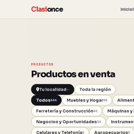
Clasi
once
Inicio
PRODUCTOS
Productos en venta
Toda la región
Todos
Muebles y Hogar
Aliment
444
89
Ferretería y Construcción
Máquinas y
40
Negocios y Oportunidades
Instrumen
14
Celulares y Telefonía
Agropecuarios
6
5