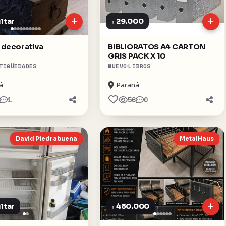
ltar
29.000
$
 decorativa
BIBLIORATOS A4 CARTON
GRIS PACK X 10
TIGÜEDADES
NUEVO
LIBROS
á
Paraná
1
56
0
David Piedrabuena
MetalHaus
ltar
480.000
$