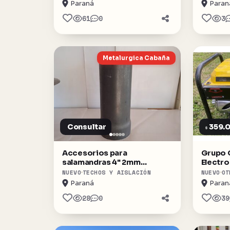
Paraná
Paran
61
0
3
Metalurgica Cabaña
Consultar
359.
$
Accesorios para
Grupo 
salamandras 4" 2mm
Electro
espesor reforzado
4t. Gm
NUEVO
TECHOS Y AISLACIÓN
NUEVO
OT
Paraná
Paran
28
0
39