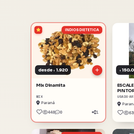
INDIOS DIETETICA
desde
1.920
150.
$
$
Mix Dinamita
ESCALE
PINTO
MIX
USADO
AR
Paraná
Paran
448
0
1
63