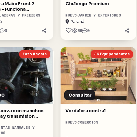
a Mabe Frost 2
Chulengo Premium
 - Funciona
tamente
LADERAS Y FREEZERS
NUEVO
JARDÍN Y EXTERIORES
á
Paraná
0
69
0
Enzo Acosta
JK Equipamientos
00
Consultar
fuerza con manchon
Verdulera central
 y transmision
dal
NUEVO
COMERCIOS
ENTAS MANUALES Y
CAS