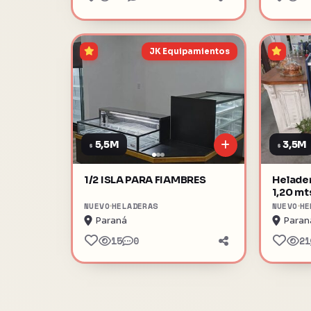
JK Equipamientos
5,5M
3,5M
$
$
1/2 ISLA PARA FIAMBRES
Helader
1,20 mt
NUEVO
HELADERAS
NUEVO
HE
Paraná
Paran
15
0
21