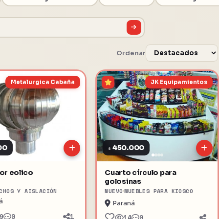
Ordenar
Metalurgica Cabaña
JK Equipamientos
00
450.000
$
or eolico
Cuarto círculo para
golosinas
CHOS Y AISLACIÓN
NUEVO
MUEBLES PARA KIOSCO
á
Paraná
9
0
1
14
0