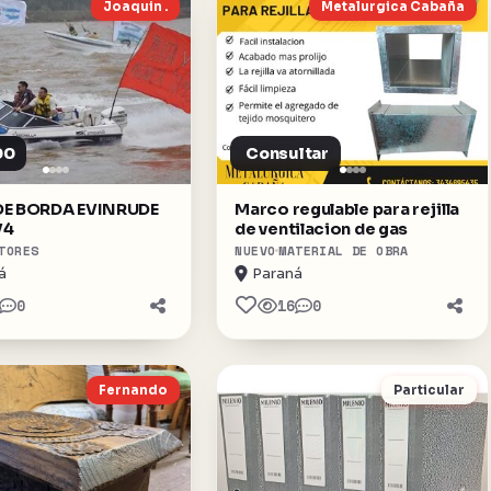
Joaquin .
Metalurgica Cabaña
00
Consultar
DE BORDA EVINRUDE
Marco regulable para rejilla
V4
de ventilacion de gas
TORES
NUEVO
MATERIAL DE OBRA
á
Paraná
0
16
0
Fernando
Particular