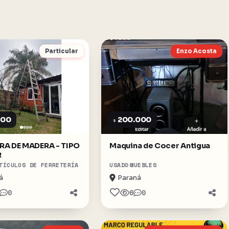
Particular
Enzo Acosta
000
200.000
$
RA DE MADERA - TIPO
Maquina de Cocer Antigua
R
TÍCULOS DE FERRETERÍA
USADO
MUEBLES
á
Paraná
0
6
0