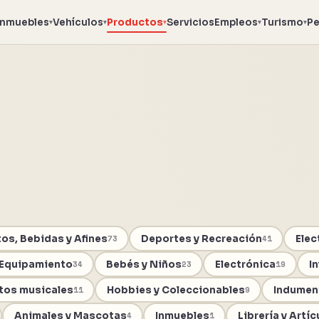
Inmuebles
Vehículos
Productos
Servicios
Empleos
Turismo
Pe
▾
▾
▾
▾
▾
os, Bebidas y Afines
Deportes y Recreación
Ele
73
41
 Equipamiento
Bebés y Niños
Electrónica
I
34
23
19
tos musicales
Hobbies y Coleccionables
Indument
11
9
Animales y Mascotas
Inmuebles
Librería y Artí
4
1