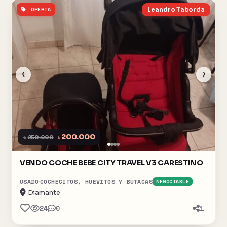
OFERTA
Leandro Taborda
‹
›
200.000
$
250.000
$
VENDO COCHE BEBE CITY TRAVEL V3 CARESTINO
USADO
COCHECITOS, HUEVITOS Y BUTACAS
NEGOCIABLE
Diamante
24
0
1