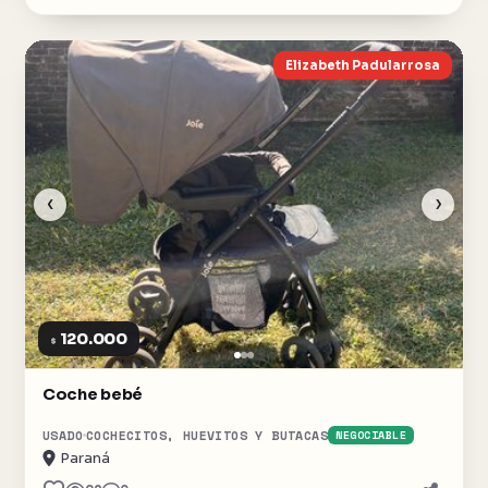
Elizabeth Padularrosa
‹
›
120.000
$
Coche bebé
USADO
COCHECITOS, HUEVITOS Y BUTACAS
NEGOCIABLE
Paraná