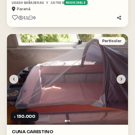
USADO
BAÑADERAS Y CATRES
NEGOCIABLE
Paraná
11
0
Particular
‹
›
130.000
$
CUNA CARESTINO