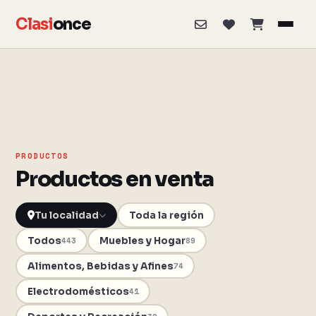
Clasi
once
PRODUCTOS
Productos en venta
Toda la región
Todos
Muebles y Hogar
443
89
Alimentos, Bebidas y Afines
74
Electrodomésticos
41