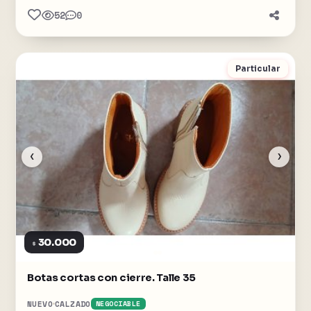
52
0
Particular
‹
›
30.000
$
Botas cortas con cierre. Talle 35
NUEVO
CALZADO
NEGOCIABLE