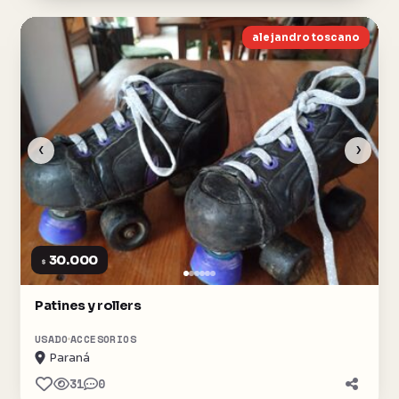
alejandro toscano
‹
›
30.000
$
Patines y rollers
USADO
ACCESORIOS
Paraná
31
0