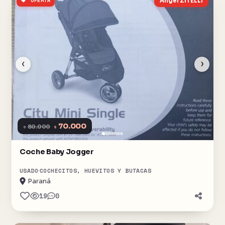
OFERTA
Angel ZITELLI
‹
›
70.000
$
80.000
$
Coche Baby Jogger
USADO
COCHECITOS, HUEVITOS Y BUTACAS
Paraná
19
0