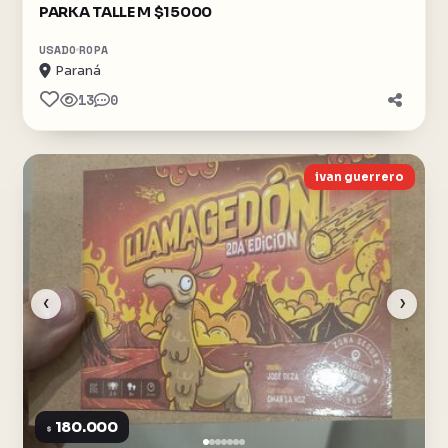
PARKA TALLE M $15000
USADO
ROPA
Paraná
13
0
ivan guerrero
‹
›
180.000
$