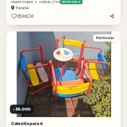
USADO
CUNAS Y CORRALITOS
NEGOCIABLE
Paraná
22
0
Particular
55.000
$
Calesita para 4