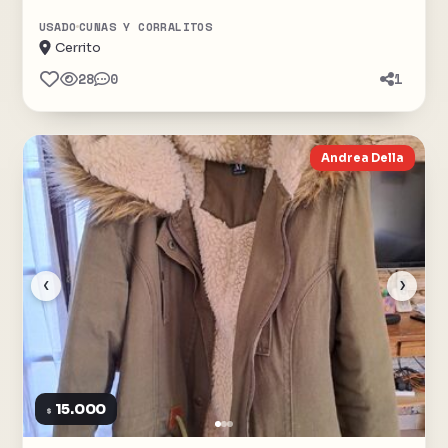
USADO
CUNAS Y CORRALITOS
Cerrito
28
0
1
Andrea Della
‹
›
15.000
$