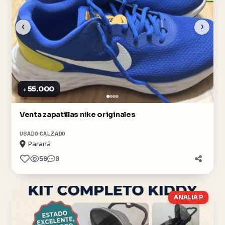
‹
›
55.000
$
Venta zapatillas nike originales
USADO
CALZADO
Paraná
56
0
ANALIA P