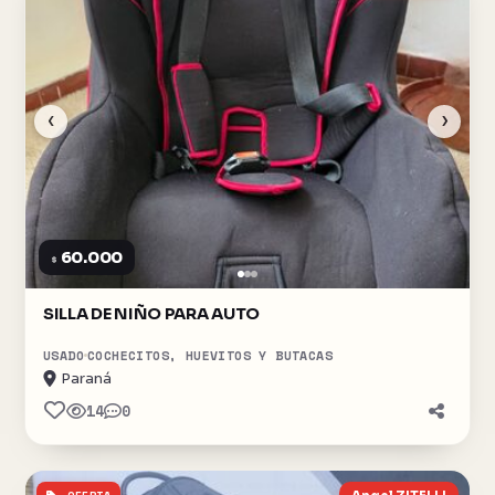
‹
›
60.000
$
SILLA DE NIÑO PARA AUTO
USADO
COCHECITOS, HUEVITOS Y BUTACAS
Paraná
14
0