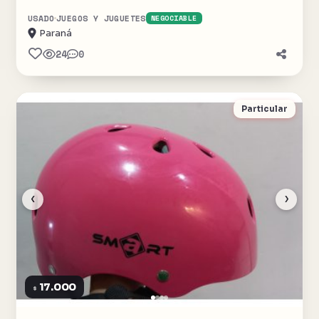
USADO
JUEGOS Y JUGUETES
NEGOCIABLE
Paraná
24
0
Particular
‹
›
17.000
$