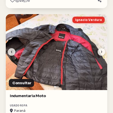
29
0
Ignacio Verdura
‹
›
Consultar
Indumentaria Moto
USADO
ROPA
Paraná