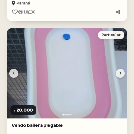
Paraná
18
0
Particular
‹
›
20.000
$
Vendo bañera plegable