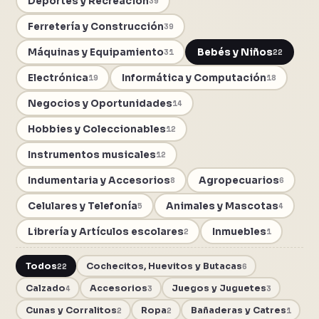
Deportes y Recreación
39
Ferretería y Construcción
39
Máquinas y Equipamiento
Bebés y Niños
31
22
Electrónica
Informática y Computación
19
18
Negocios y Oportunidades
14
Hobbies y Coleccionables
12
Instrumentos musicales
12
Indumentaria y Accesorios
Agropecuarios
8
6
Celulares y Telefonía
Animales y Mascotas
5
4
Librería y Artículos escolares
Inmuebles
2
1
Todos
22
Cochecitos, Huevitos y Butacas
6
Calzado
4
Accesorios
3
Juegos y Juguetes
3
Cunas y Corralitos
2
Ropa
2
Bañaderas y Catres
1