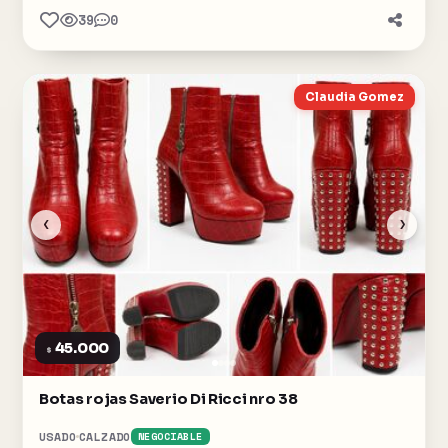
39
0
Claudia Gomez
‹
›
45.000
$
Botas rojas Saverio Di Ricci nro 38
USADO
CALZADO
NEGOCIABLE