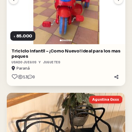
85.000
$
Triciclo Infantil – ¡Como Nuevo! Ideal para los mas
peques
USADO
JUEGOS Y JUGUETES
Paraná
13
0
Agustina Gxxx