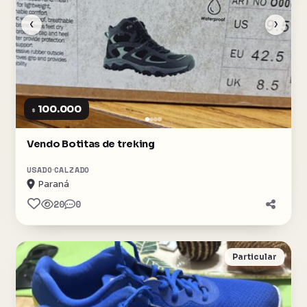
‹
›
100.000
$
Vendo Botitas de treking
USADO
CALZADO
Paraná
20
0
Particular