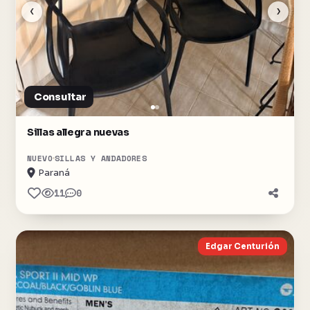
‹
›
Consultar
Sillas allegra nuevas
NUEVO
SILLAS Y ANDADORES
Paraná
11
0
Edgar Centurión