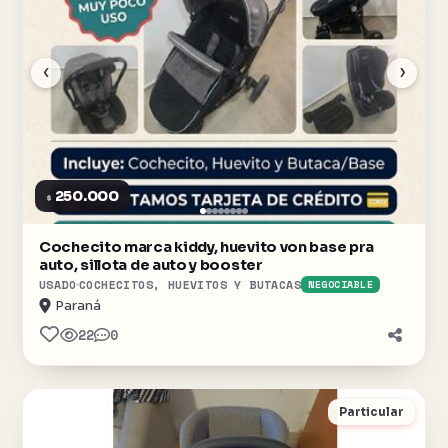
‹
›
250.000
$
Cochecito marca kiddy, huevito von base pra
auto, sillota de auto y booster
USADO
COCHECITOS, HUEVITOS Y BUTACAS
NEGOCIABLE
Paraná
22
0
Particular