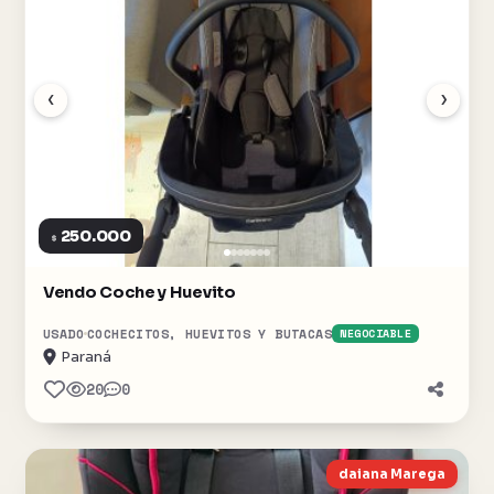
‹
›
250.000
$
Vendo Coche y Huevito
USADO
COCHECITOS, HUEVITOS Y BUTACAS
NEGOCIABLE
Paraná
20
0
daiana Marega