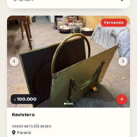
Fernando
‹
›
100.000
$
Revistero
USADO
ANTIGÜEDADES
Paraná