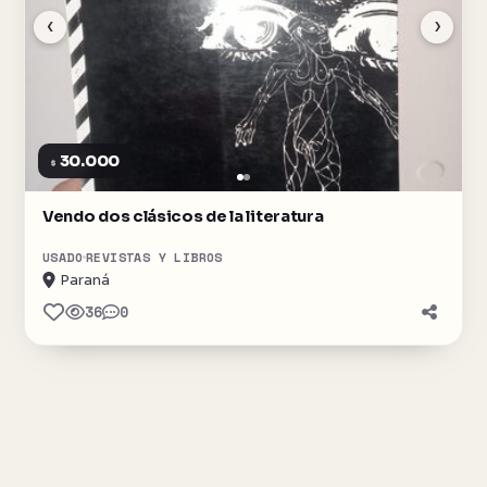
‹
›
30.000
$
Vendo dos clásicos de la literatura
USADO
REVISTAS Y LIBROS
Paraná
36
0