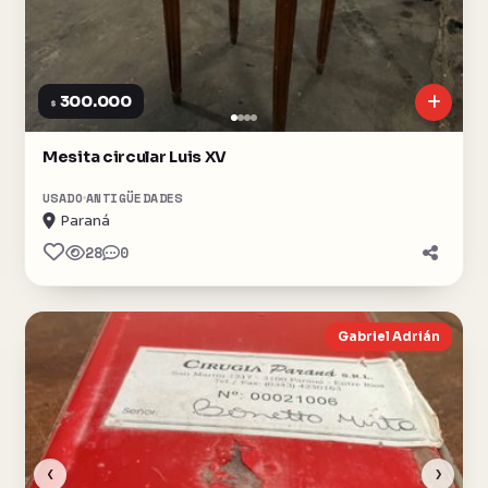
300.000
$
Mesita circular Luis XV
USADO
ANTIGÜEDADES
Paraná
28
0
Gabriel Adrián
‹
›