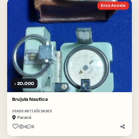
Enzo Acosta
20.000
$
Brujula Nautica
USADO
ANTIGÜEDADES
Paraná
4
0