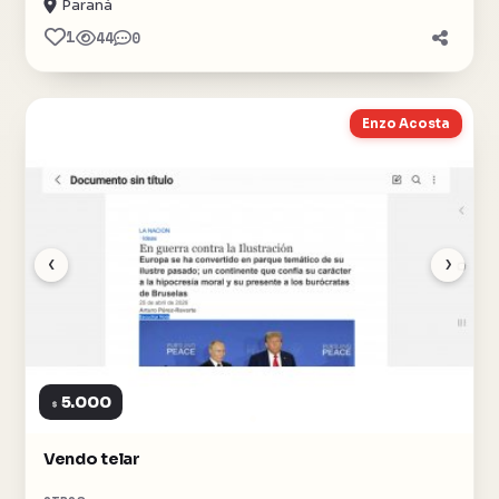
Paraná
1
44
0
Enzo Acosta
‹
›
5.000
$
Vendo telar