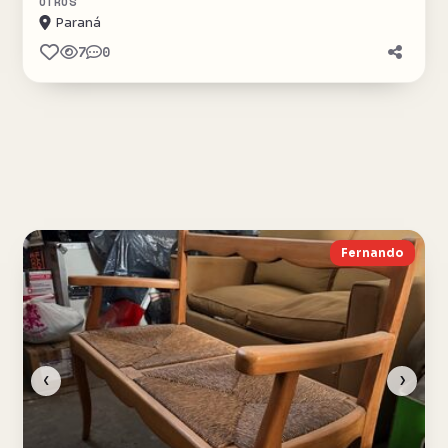
OTROS
Paraná
7
0
Fernando
‹
›