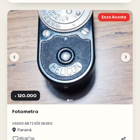
Enzo Acosta
‹
›
120.000
$
Fotometro
USADO
ANTIGÜEDADES
Paraná
3
0