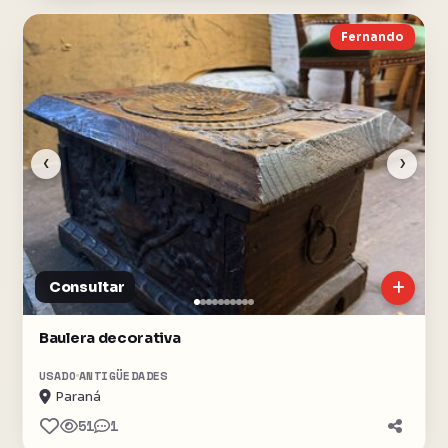
Fernando
‹
›
Consultar
Baulera decorativa
USADO
ANTIGÜEDADES
Paraná
51
1