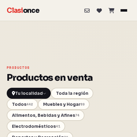
Clasi
once
PRODUCTOS
Productos en venta
Toda la región
Todos
Muebles y Hogar
442
89
Alimentos, Bebidas y Afines
74
Electrodomésticos
41