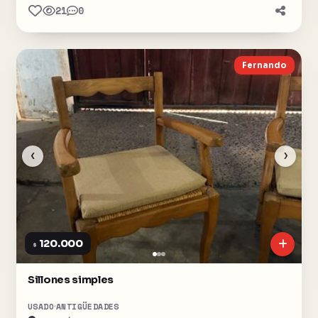
21
0
Fernando
‹
›
120.000
$
Sillones simples
USADO
ANTIGÜEDADES