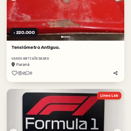
220.000
$
Tensiómetro Antiguo.
USADO
ANTIGÜEDADES
Paraná
2
0
Lineo Lab