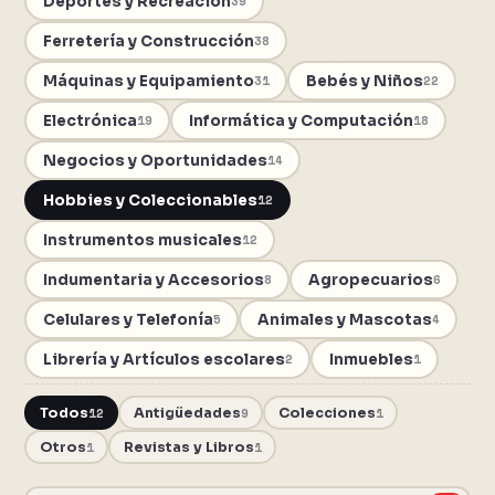
Deportes y Recreación
39
Ferretería y Construcción
38
Máquinas y Equipamiento
Bebés y Niños
31
22
Electrónica
Informática y Computación
19
18
Negocios y Oportunidades
14
Hobbies y Coleccionables
12
Instrumentos musicales
12
Indumentaria y Accesorios
Agropecuarios
8
6
Celulares y Telefonía
Animales y Mascotas
5
4
Librería y Artículos escolares
Inmuebles
2
1
Todos
12
Antigüedades
9
Colecciones
1
Otros
1
Revistas y Libros
1