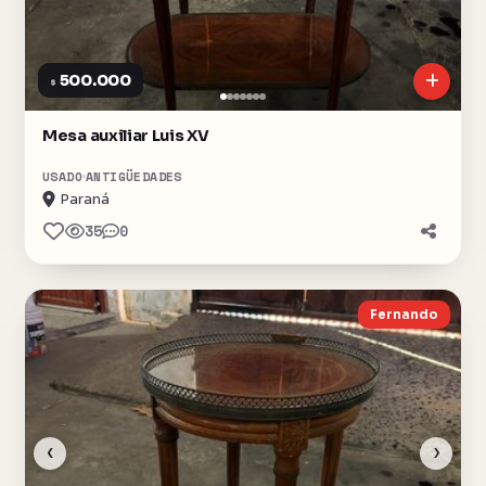
500.000
$
Mesa auxiliar Luis XV
USADO
ANTIGÜEDADES
Paraná
35
0
Fernando
‹
›