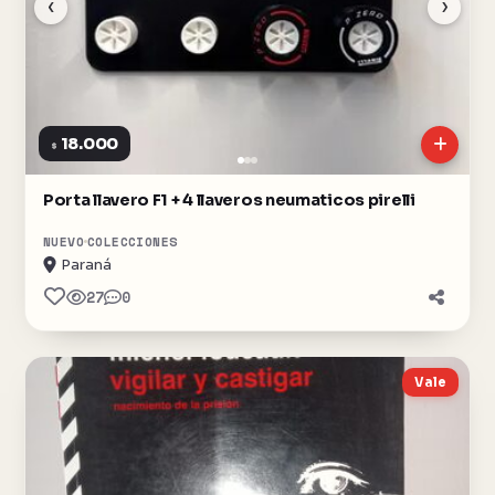
‹
›
18.000
$
Porta llavero F1 + 4 llaveros neumaticos pirelli
NUEVO
COLECCIONES
Paraná
27
0
Vale