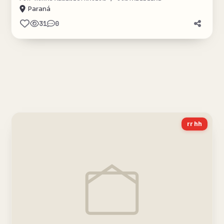
Paraná
31
0
rr hh