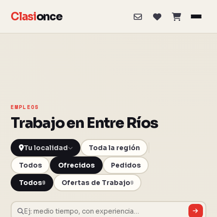
Clasi
once
EMPLEOS
Trabajo en Entre Ríos
Toda la región
Todos
Ofrecidos
Pedidos
Todos
Ofertas de Trabajo
9
9