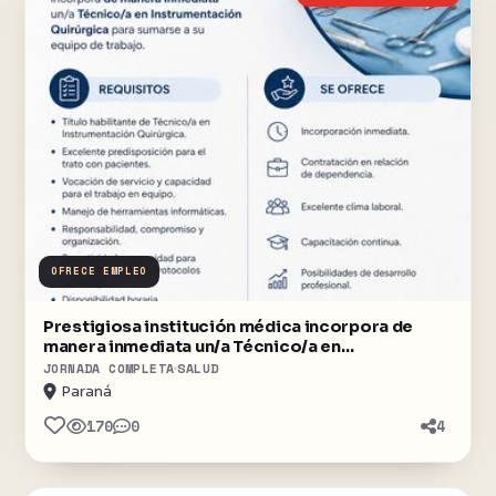
OFRECE EMPLEO
Prestigiosa institución médica incorpora de
manera inmediata un/a Técnico/a en
Instrumentación Quirúrgica para sumarse a su
JORNADA COMPLETA
SALUD
equipo de trabajo.
Paraná
170
0
4