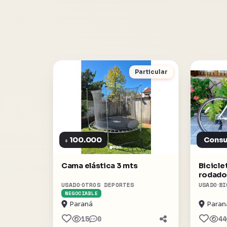
Particular
100.000
Consu
$
Cama elástica 3 mts
Bicicle
rodado
USADO
OTROS DEPORTES
USADO
BI
NEGOCIABLE
Paraná
Paran
15
0
44