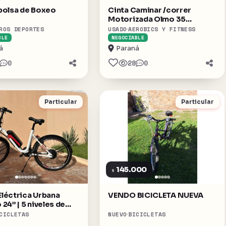
bolsa de Boxeo
Cinta Caminar /correr
Motorizada Olmo 35
Fitness.
ROS DEPORTES
USADO
AEROBICS Y FITNESS
BLE
NEGOCIABLE
á
Paraná
0
28
0
Particular
Particular
145.000
$
 Eléctrica Urbana
VENDO BICICLETA NUEVA
24” | 5 niveles de
dad
CICLETAS
NUEVO
BICICLETAS