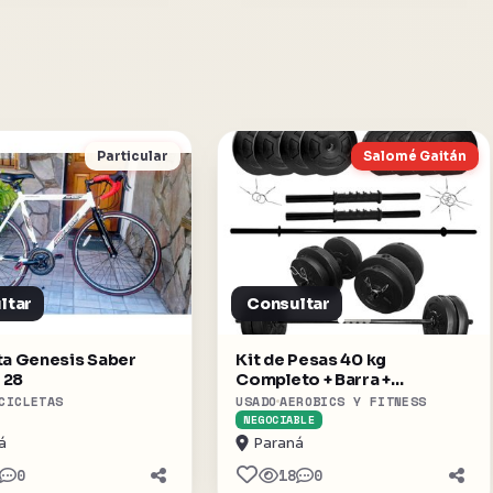
Particular
Salomé Gaitán
ltar
Consultar
ta Genesis Saber
Kit de Pesas 40 kg
 28
Completo + Barra +
Mancuernas + Rueda
CICLETAS
USADO
AEROBICS Y FITNESS
Abdominal – Excelente
NEGOCIABLE
Estado
á
Paraná
0
18
0