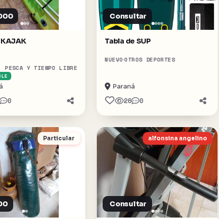
000
Consultar
 KAJAK
Tabla de SUP
NUEVO
OTROS DEPORTES
, PESCA Y TIEMPO LIBRE
BLE
á
Paraná
0
26
0
Particular
alfonsina angelino
00
Consultar