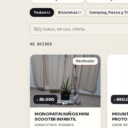
Todos
42
Bicicletas
17
Camping, Pesca y T
42 AVISOS
Particular
35.000
950.
$
$
MONOPATIN NIÑOS MINI
MOUNTA
SCOOTER INFANTIL
PROTO 
USADO
OTROS RODADOS
USADO
BI