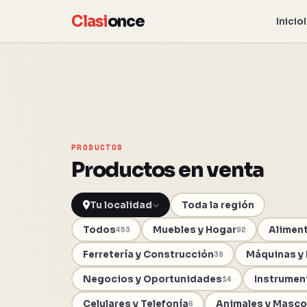
Clasi
once
Inicio
PRODUCTOS
Productos en venta
Toda la región
Todos
Muebles y Hogar
Aliment
453
92
Ferretería y Construcción
Máquinas y
39
Negocios y Oportunidades
Instrumen
14
Celulares y Telefonía
Animales y Masco
6