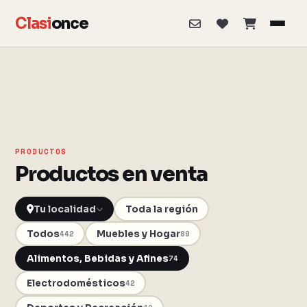
Clasi
once
PRODUCTOS
Productos en venta
Toda la región
Todos
Muebles y Hogar
442
89
Alimentos, Bebidas y Afines
74
Electrodomésticos
42