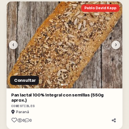
Pablo David Kapp
‹
›
Consultar
Pan lactal 100% integral con semillas (550g
aprox.)
COMESTIBLES
Paraná
6
0