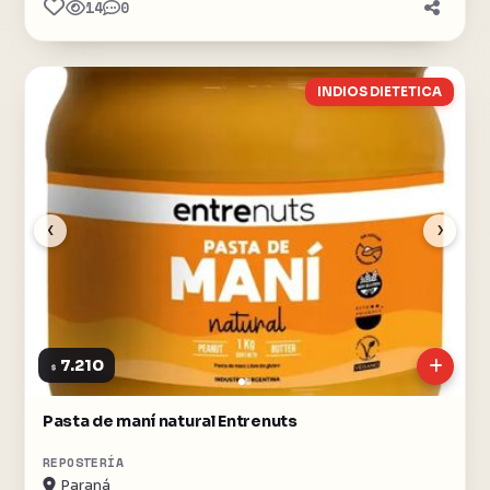
14
0
INDIOS DIETETICA
‹
›
7.210
$
Pasta de maní natural Entrenuts
REPOSTERÍA
Paraná