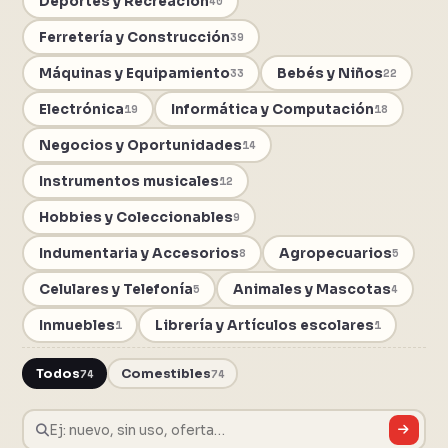
Deportes y Recreación
40
Ferretería y Construcción
39
Máquinas y Equipamiento
Bebés y Niños
33
22
Electrónica
Informática y Computación
19
18
Negocios y Oportunidades
14
Instrumentos musicales
12
Hobbies y Coleccionables
9
Indumentaria y Accesorios
Agropecuarios
8
5
Celulares y Telefonía
Animales y Mascotas
5
4
Inmuebles
Librería y Artículos escolares
1
1
Todos
74
Comestibles
74