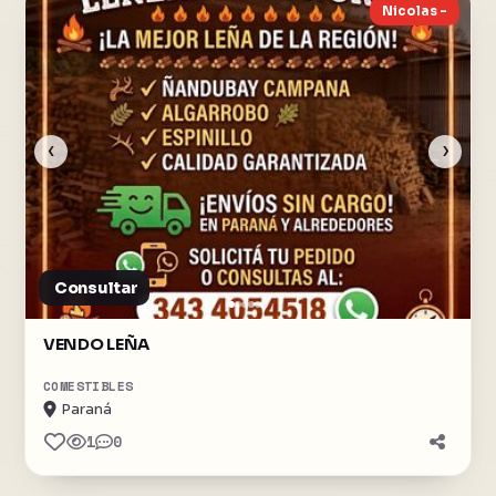
Nicolas -
‹
›
Consultar
VENDO LEÑA
COMESTIBLES
Paraná
1
0