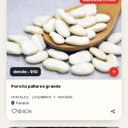
INDIOS DIETETICA
desde
910
$
Poroto pallares grande
CEREALES, LEGUMBRES Y HARINAS
Paraná
3
0