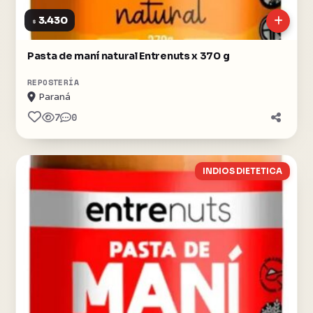
3.430
$
Pasta de maní natural Entrenuts x 370 g
REPOSTERÍA
Paraná
7
0
INDIOS DIETETICA