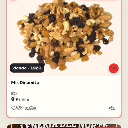
desde
1.920
$
Mix Dinamita
MIX
Paraná
461
0
1