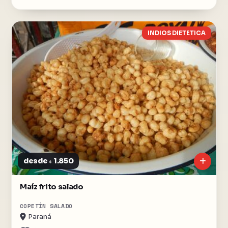
INDIOS DIETETICA
desde
1.850
$
Maíz frito salado
COPETÍN SALADO
Paraná