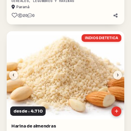
CEREALES, LEGUMBRES Y HARINAS
Paraná
20
0
INDIOS DIETETICA
‹
›
desde
4.710
$
Harina de almendras