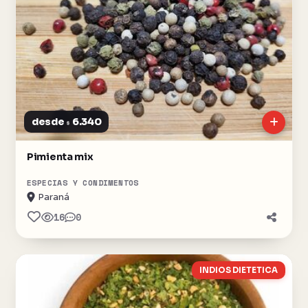
desde
6.340
$
Pimienta mix
ESPECIAS Y CONDIMENTOS
Paraná
16
0
INDIOS DIETETICA