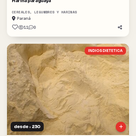
Harina paraguaya
CEREALES, LEGUMBRES Y HARINAS
Paraná
11
0
INDIOS DIETETICA
desde
230
$