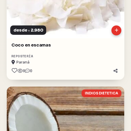
desde
2.980
$
Coco en escamas
REPOSTERÍA
Paraná
9
0
INDIOS DIETETICA