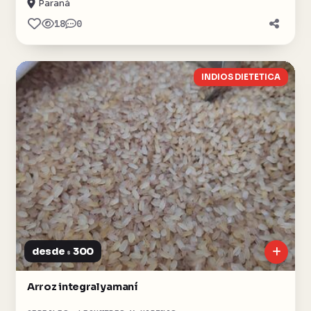
Paraná
18
0
INDIOS DIETETICA
desde
300
$
Arroz integral yamaní