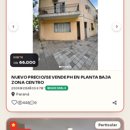
‹
›
VENTA
66.000
US$
NUEVO PRECIO/SE VENDE PH EN PLANTA BAJA
ZONA CENTRO
2
DORM
2
BAÑOS
67
M²
NEGOCIABLE
Paraná
446
0
Particular