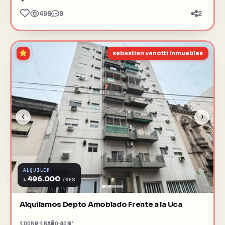
496
0
2
sebastian vanotti Inmuebles
‹
›
ALQUILER
496.000
$
/MES
Alquilamos Depto Amoblado Frente a la Uca
1
DORM
1
BAÑO
40
M²