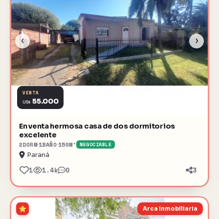
‹
›
VENTA
55.000
US$
En venta hermosa casa de dos dormitorios
excelente
2
DORM
1
BAÑO
150
M²
NEGOCIABLE
Paraná
1
1.4k
0
3
Arca Inmobiliaria