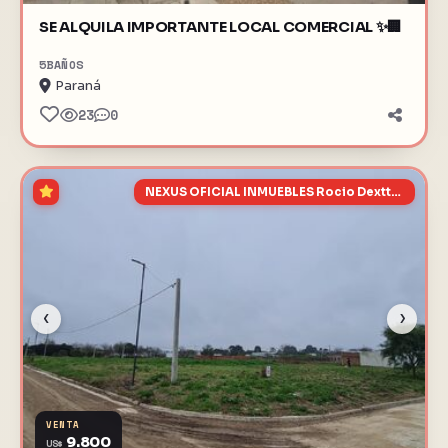
SE ALQUILA IMPORTANTE LOCAL COMERCIAL ✨🏢
5
BAÑOS
Paraná
23
0
NEXUS OFICIAL INMUEBLES Rocio Dexttler MP 1853
‹
›
VENTA
9.800
US$