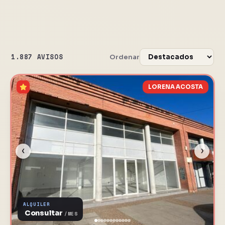
1.887 AVISOS
Ordenar
LORENA ACOSTA
‹
›
ALQUILER
Consultar
/MES