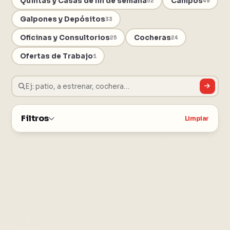
Quintas y Casas de fin de semana
Campos
52
49
Galpones y Depósitos
33
Oficinas y Consultorios
Cocheras
25
24
Ofertas de Trabajo
1
Filtros
Limpiar