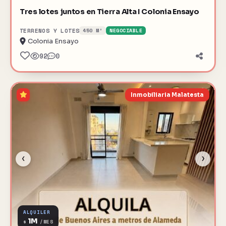
Tres lotes juntos en Tierra Alta I Colonia Ensayo
TERRENOS Y LOTES
450 M²
NEGOCIABLE
Colonia Ensayo
92
0
Inmobiliaria Malatesta
‹
›
ALQUILER
1M
$
/MES