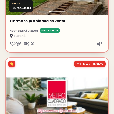
VENTA
75.000
US$
Hermosa propiedad en venta
4
DORM
1
BAÑO
215
M²
NEGOCIABLE
Paraná
1.5k
0
3
METRO2 TIENDA