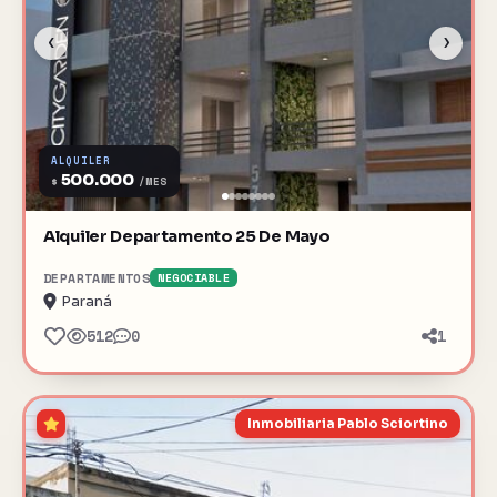
‹
›
ALQUILER
500.000
$
/MES
Alquiler Departamento 25 De Mayo
DEPARTAMENTOS
NEGOCIABLE
Paraná
512
0
1
Inmobiliaria Pablo Sciortino