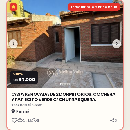
Inmobiliaria Melina Valin
‹
›
VENTA
57.000
US$
CASA RENOVADA DE 2 DORMITORIOS, COCHERA
Y PATIECITO VERDE C/ CHURRASQUERA.
2
DORM
1
BAÑO
55
M²
Paraná
1.1k
0
6