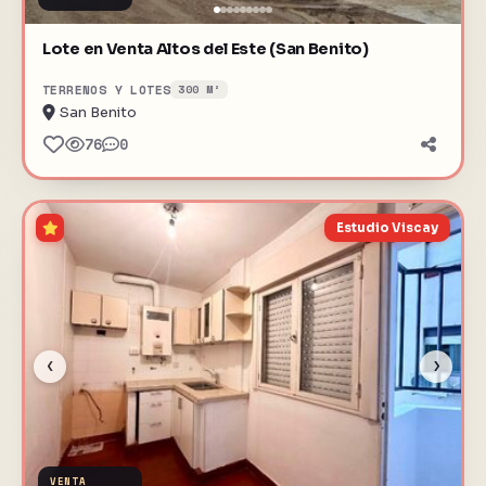
Lote en Venta Altos del Este (San Benito)
TERRENOS Y LOTES
300 M²
San Benito
76
0
Estudio Viscay
‹
›
VENTA