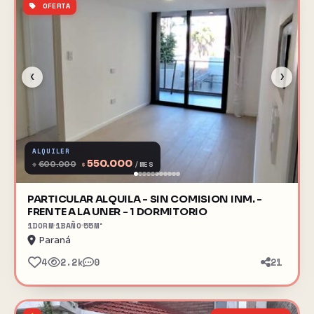
OFERTA
‹
›
ALQUILER
550.000
$
600.000
$
/MES
PARTICULAR ALQUILA - SIN COMISION INM. -
FRENTE A LA UNER - 1 DORMITORIO
1
DORM
1
BAÑO
55
M²
Paraná
4
2.2k
0
21