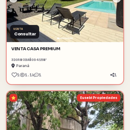
VENTA
Consultar
VENTA CASA PREMIUM
3
DORM
3
BAÑOS
415
M²
Paraná
1
1.1k
1
1
Eusebi Propiedades