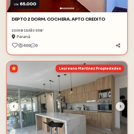
65.000
US$
DEPTO 2 DORM. COCHERA. APTO CREDITO
2
DORM
1
BAÑO
65
M²
Paraná
400
0
Laureano Martinez Propiedades
‹
›