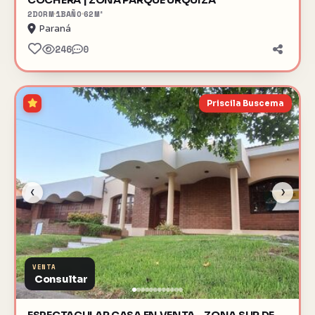
2
DORM
1
BAÑO
62
M²
Paraná
246
0
Priscila Buscema
‹
›
VENTA
Consultar