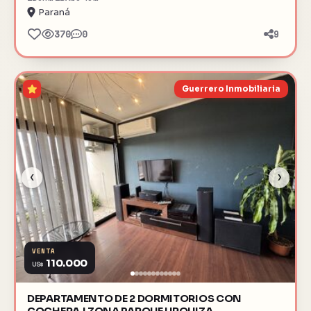
Paraná
370
0
9
Guerrero Inmobiliaria
‹
›
VENTA
110.000
US$
DEPARTAMENTO DE 2 DORMITORIOS CON
COCHERA | ZONA PARQUE URQUIZA