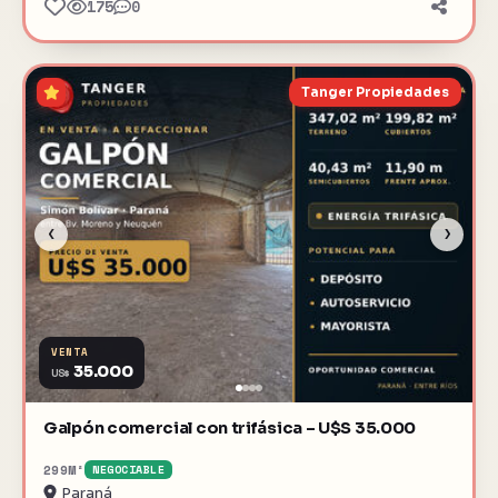
175
0
Tanger Propiedades
‹
›
VENTA
35.000
US$
Galpón comercial con trifásica – U$S 35.000
299
M²
NEGOCIABLE
Paraná