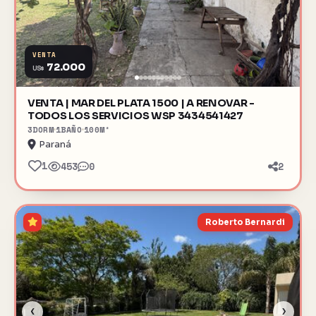
VENTA
72.000
US$
VENTA | MAR DEL PLATA 1500 | A RENOVAR -
TODOS LOS SERVICIOS WSP 3434541427
3
DORM
1
BAÑO
100
M²
Paraná
1
453
0
2
Roberto Bernardi
‹
›