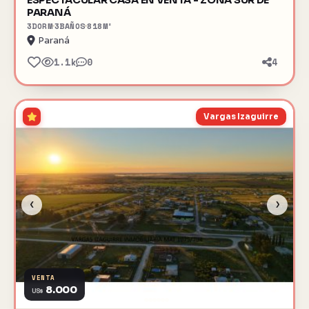
ESPECTACULAR CASA EN VENTA - ZONA SUR DE
PARANÁ
3
DORM
3
BAÑOS
818
M²
Paraná
1.1k
0
4
Vargas Izaguirre
‹
›
VENTA
8.000
US$