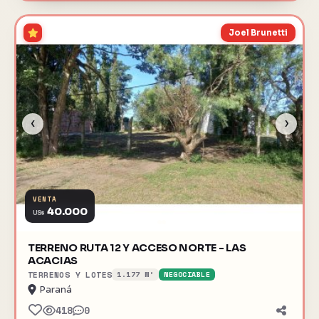
Joel Brunetti
‹
›
VENTA
40.000
US$
TERRENO RUTA 12 Y ACCESO NORTE - LAS
ACACIAS
TERRENOS Y LOTES
1.177 M²
NEGOCIABLE
Paraná
418
0