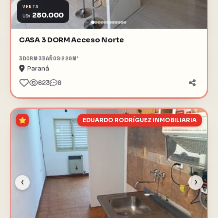
VENTA
280.000
US$
CASA 3 DORM Acceso Norte
3
DORM
3
BAÑOS
220
M²
Paraná
623
0
EDUARDO RODRÍGUEZ INMOBILIARIA
‹
›