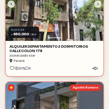
‹
›
ALQUILER
650.000
$
/MES
ALQUILER DEPARTAMENTO 2 DORMITORIOS
CALLE COLON 178
2
DORM
1
BAÑO
63
M²
Paraná
675
0
6
Agustin Romero