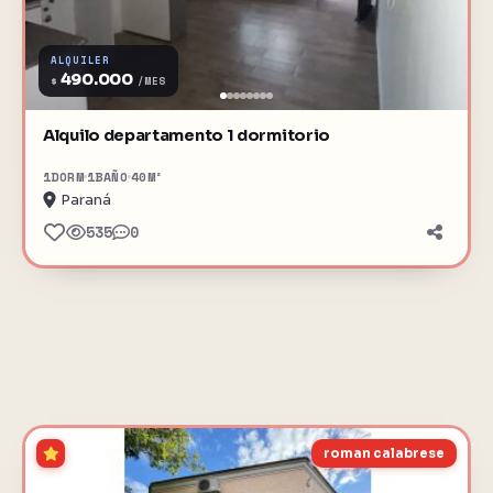
ALQUILER
490.000
$
/MES
Alquilo departamento 1 dormitorio
1
DORM
1
BAÑO
40
M²
Paraná
535
0
roman calabrese