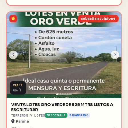
sebastian scipione
‹
›
VENTA
1
US$
VENTA LOTES ORO VERDE DE 625 MTRS LISTOS A
ESCRITURAR
TERRENOS Y LOTES
NEGOCIABLE
FINANCIADO
Paraná