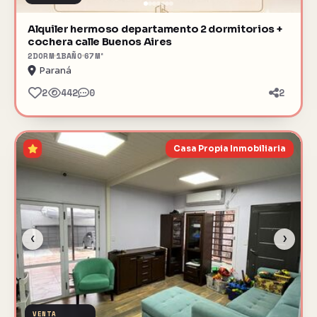
Alquiler hermoso departamento 2 dormitorios +
cochera calle Buenos Aires
2
DORM
1
BAÑO
67
M²
Paraná
2
442
0
2
Casa Propia Inmobiliaria
‹
›
VENTA