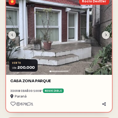
Rocio Dexttler
‹
›
VENTA
200.000
US$
CASA ZONA PARQUE
3
DORM
3
BAÑOS
100
M²
NEGOCIABLE
Paraná
578
1