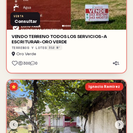
VENTA
Consultar
VENDO TERRENO TODOS LOS SERVICIOS-A
ESCRITURAR-ORO VERDE
TERRENOS Y LOTES
312 M²
Oro Verde
300
0
1
Ignacio Ramirez
‹
›