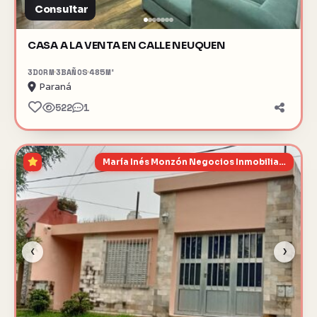
Consultar
CASA A LA VENTA EN CALLE NEUQUEN
3
DORM
3
BAÑOS
485
M²
Paraná
522
1
María Inés Monzón Negocios Inmobiliarios
‹
›