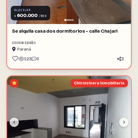
ALQUILER
600.000
$
/MES
Se alquila casa dos dormitorios - calle Chajari
2
DORM
1
BAÑO
Paraná
123
0
3
Chirnicinero Inmobiliaria
‹
›