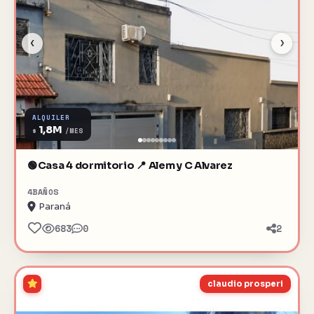
‹
›
ALQUILER
1,8M
$
/MES
🟢Casa 4 dormitorio 📍 Alem y C Alvarez
4
BAÑOS
Paraná
683
0
2
claudio prosperi