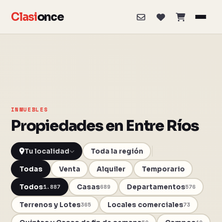
Clasi
once
INMUEBLES
Propiedades en Entre Ríos
Toda la región
Todas
Venta
Alquiler
Temporario
Todos
Casas
Departamentos
1.887
689
576
Terrenos y Lotes
Locales comerciales
365
73