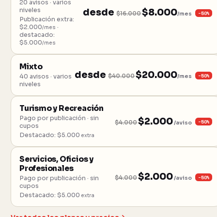
20 avisos · varios
niveles
desde
$8.000
−50%
$16.000
/mes
Publicación extra:
$2.000
·
/mes
destacado:
$5.000
/mes
Mixto
desde
$20.000
−50%
40 avisos · varios
$40.000
/mes
niveles
Turismo y Recreación
Pago por publicación · sin
$2.000
−50%
$4.000
/aviso
cupos
Destacado: $5.000
extra
Servicios, Oficios y
Profesionales
$2.000
−50%
Pago por publicación · sin
$4.000
/aviso
cupos
Destacado: $5.000
extra