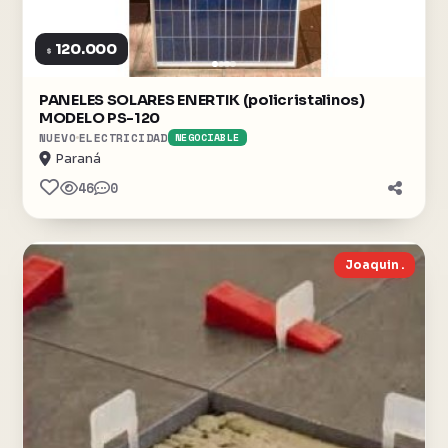
120.000
$
PANELES SOLARES ENERTIK (policristalinos)
MODELO PS-120
NUEVO
ELECTRICIDAD
NEGOCIABLE
Paraná
46
0
Joaquin .