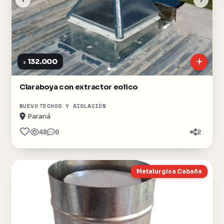
132.000
$
Claraboya con extractor eolico
NUEVO
TECHOS Y AISLACIÓN
Paraná
48
0
2
Metalurgica Cabaña