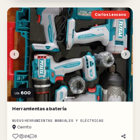
Carlos Lescano
‹
›
600
US$
Herramientas a batería
NUEVO
HERRAMIENTAS MANUALES Y ELÉCTRICAS
Cerrito
24
0