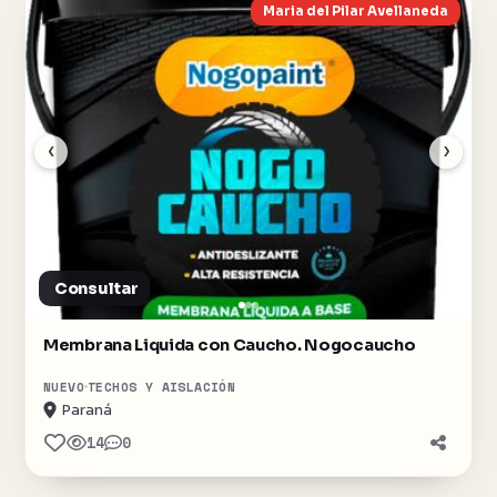
Maria del Pilar Avellaneda
‹
›
Consultar
Membrana Liquida con Caucho. Nogocaucho
NUEVO
TECHOS Y AISLACIÓN
Paraná
14
0