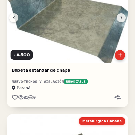
‹
›
4.500
$
Babeta estandar de chapa
NUEVO
TECHOS Y AISLACIÓN
NEGOCIABLE
Paraná
21
0
1
Metalurgica Cabaña