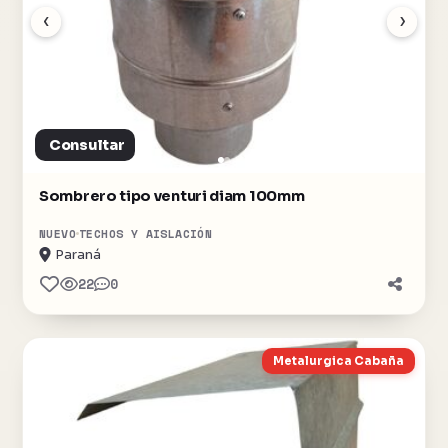
‹
›
Consultar
Sombrero tipo venturi diam 100mm
NUEVO
TECHOS Y AISLACIÓN
Paraná
22
0
Metalurgica Cabaña