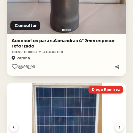
Consultar
Accesorios para salamandras 4" 2mm espesor
reforzado
NUEVO
TECHOS Y AISLACIÓN
Paraná
28
0
Diego Ramirez
‹
›