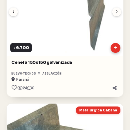
‹
›
6.700
$
Cenefa 150x150 galvanizada
NUEVO
TECHOS Y AISLACIÓN
Paraná
24
0
Metalurgica Cabaña