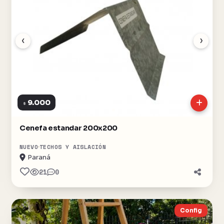
‹
›
9.000
$
Cenefa estandar 200x200
NUEVO
TECHOS Y AISLACIÓN
Paraná
21
0
Config