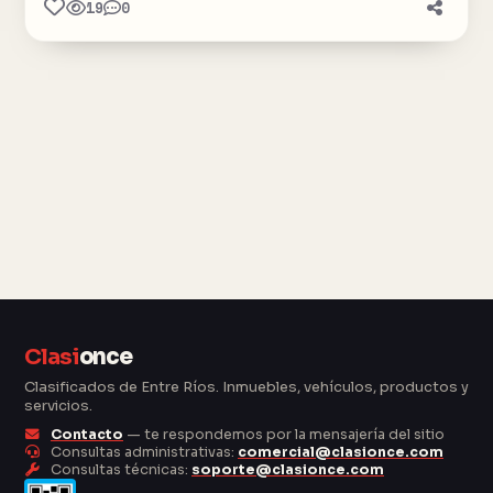
19
0
Clasi
once
Clasificados de Entre Ríos. Inmuebles, vehículos, productos y
servicios.
Contacto
— te respondemos por la mensajería del sitio
Consultas administrativas:
comercial@clasionce.com
Consultas técnicas:
soporte@clasionce.com