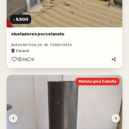
5.500
$
niveladores porcelanato
NUEVO
ARTÍCULOS DE FERRETERÍA
Paraná
39
0
Metalurgica Cabaña
‹
›