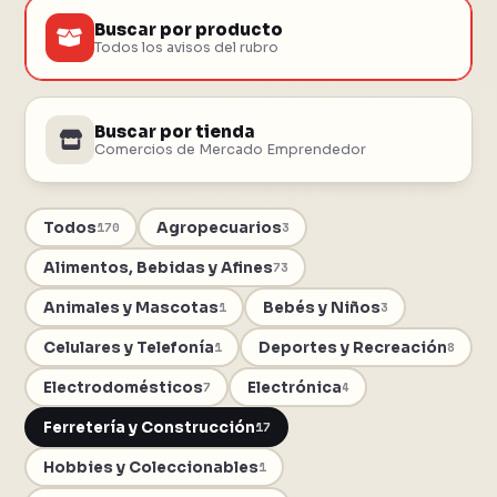
Buscar por producto
Todos los avisos del rubro
Buscar por tienda
Comercios de Mercado Emprendedor
Todos
Agropecuarios
170
3
Alimentos, Bebidas y Afines
73
Animales y Mascotas
Bebés y Niños
1
3
Celulares y Telefonía
Deportes y Recreación
1
8
Electrodomésticos
Electrónica
7
4
Ferretería y Construcción
17
Hobbies y Coleccionables
1