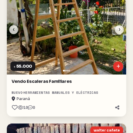
‹
›
55.000
$
Vendo Escaleras Familiares
NUEVO
HERRAMIENTAS MANUALES Y ELÉCTRICAS
Paraná
10
0
walter cañete