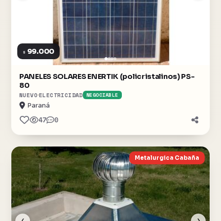
99.000
$
PANELES SOLARES ENERTIK (policristalinos) PS-
80
NUEVO
ELECTRICIDAD
NEGOCIABLE
Paraná
47
0
Metalurgica Cabaña
‹
›