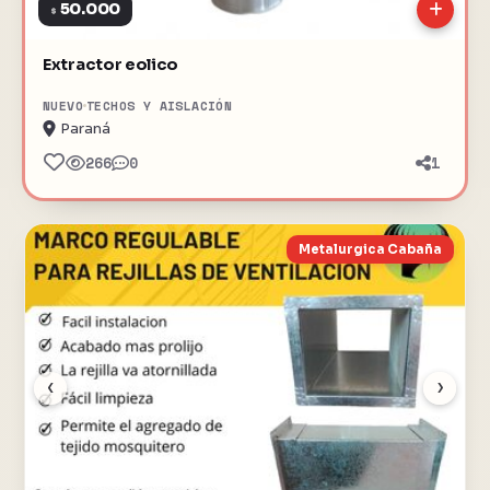
50.000
$
Extractor eolico
NUEVO
TECHOS Y AISLACIÓN
Paraná
266
0
1
Metalurgica Cabaña
‹
›