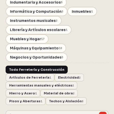
Indumentaria y Accesorios
5
Informática y Computación
Inmuebles
3
1
Instrumentos musicales
2
Librería y Artículos escolares
1
Muebles y Hogar
17
Máquinas y Equipamiento
18
Negocios y Oportunidades
5
Todo Ferretería y Construcción
Artículos de Ferretería
1
Electricidad
2
Herramientas manuales y eléctricas
2
Hierro y Acero
1
Material de obra
2
Pisos y Aberturas
1
Techos y Aislación
8