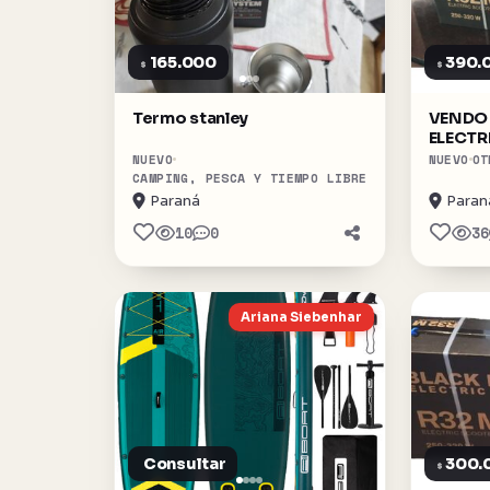
165.000
390.
$
$
Termo stanley
VENDO
ELECTR
NUEVO
NUEVO
OT
CAMPING, PESCA Y TIEMPO LIBRE
Paraná
Paran
10
0
36
Ariana Siebenhar
Consultar
300.
$