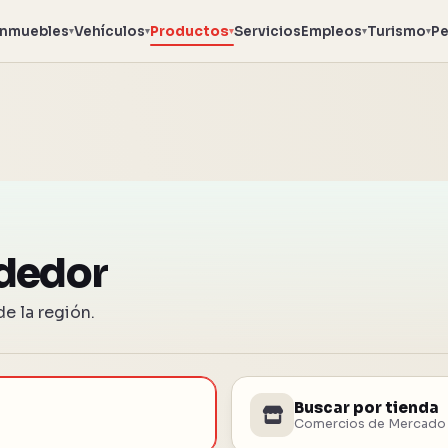
Inmuebles
Vehículos
Productos
Servicios
Empleos
Turismo
Pe
▾
▾
▾
▾
▾
dedor
e la región.
Buscar por tienda
Comercios de Mercado