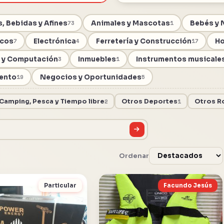
, Bebidas y Afines
Animales y Mascotas
Bebés y 
73
1
icos
Electrónica
Ferretería y Construcción
Ho
7
4
17
a y Computación
Inmuebles
Instrumentos musicale
3
1
ento
Negocios y Oportunidades
19
5
Camping, Pesca y Tiempo libre
2
Otros Deportes
1
Otros R
Ordenar
Particular
Facundo Jesús