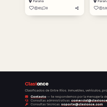
Paraná
Paran
61
0
10
Clasi
once
Clasificados de Entre Ríos. Inmuebles, vehículos, pr
Contacto
— te respondemos por la mensajería del
Consultas administrativas:
comercial@clasionc
Consultas técnicas:
soporte@clasionce.com