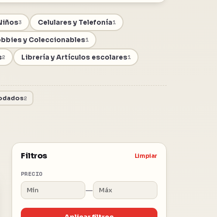
Niños
Celulares y Telefonía
3
1
bbies y Coleccionables
1
s
Librería y Artículos escolares
2
1
odados
2
Filtros
Limpiar
PRECIO
—