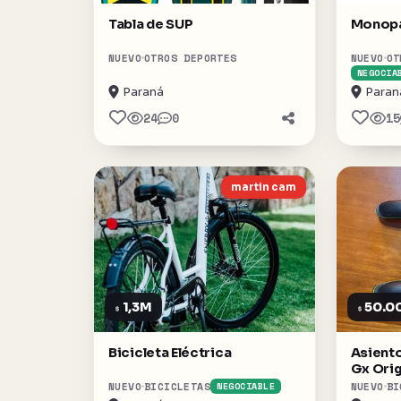
Tabla de SUP
Monopa
NUEVO
OTROS DEPORTES
NUEVO
OT
NEGOCIA
Paraná
Paran
24
0
15
martin cam
1,3M
50.0
$
$
Bicicleta Eléctrica
Asiento
Gx Orig
NUEVO
BICICLETAS
NUEVO
BI
NEGOCIABLE