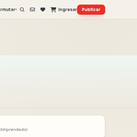
rmutar
Ingresar
Publicar
▾
 Emprendedor