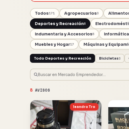
Todos
Agropecuarios
Alimentos
171
3
Deportes y Recreación
Electrodomést
8
Indumentaria y Accesorios
Informátic
5
Muebles y Hogar
Máquinas y Equipami
17
Todo Deportes y Recreación
Bicicletas
3
8
AVISOS
leandro Tro