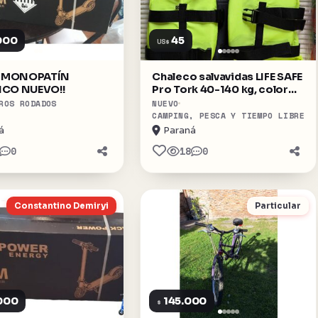
000
45
US$
 MONOPATÍN
Chaleco salvavidas LIFE SAFE
ICO NUEVO!!
Pro Tork 40-140 kg, color
Amarillo/Naranja - Talla
ROS RODADOS
NUEVO
única
CAMPING, PESCA Y TIEMPO LIBRE
á
Paraná
0
18
0
Constantino Demiryi
Particular
000
145.000
$