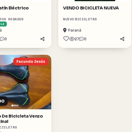
tín Eléctrico
VENDO BICICLETA NUEVA
ROS RODADOS
NUEVO
BICICLETAS
BLE
á
Paraná
0
27
0
Facundo Jesús
00
 De Bicicleta Venzo
inal
CICLETAS