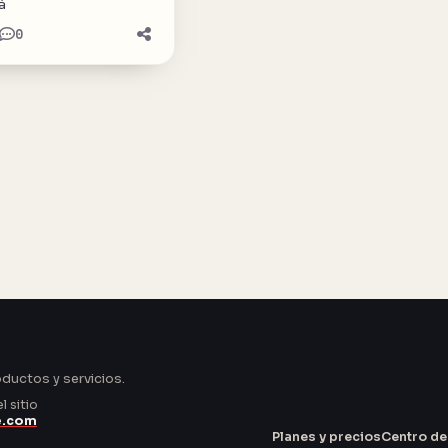
á
0
oductos y servicios.
 sitio
e.com
Planes y precios
Centro de