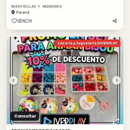
NUEVO
SILLAS Y ANDADORES
Paraná
5
0
Librería y Juguetería DIVERPLAY
‹
›
Consultar