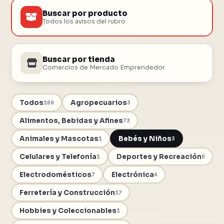
Buscar por producto
Todos los avisos del rubro
Buscar por tienda
Comercios de Mercado Emprendedor
Todos
Agropecuarios
169
3
Alimentos, Bebidas y Afines
73
Animales y Mascotas
Bebés y Niños
1
3
Celulares y Telefonía
Deportes y Recreación
1
8
Electrodomésticos
Electrónica
7
4
Ferretería y Construcción
17
Hobbies y Coleccionables
1