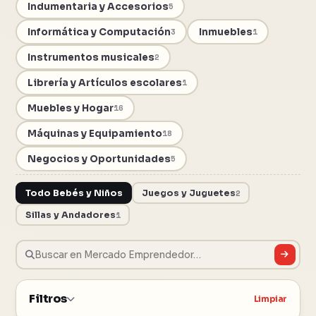
Indumentaria y Accesorios
5
Informática y Computación
Inmuebles
3
1
Instrumentos musicales
2
Librería y Artículos escolares
1
Muebles y Hogar
16
Máquinas y Equipamiento
18
Negocios y Oportunidades
5
Todo Bebés y Niños
Juegos y Juguetes
2
Sillas y Andadores
1
Filtros
Limpiar