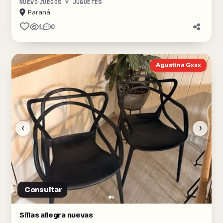
NUEVO
JUEGOS Y JUGUETES
Paraná
1
0
Agustina Gxxx
‹
›
Consultar
Sillas allegra nuevas