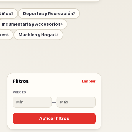
Niños
Deportes y Recreación
3
7
Indumentaria y Accesorios
4
ares
Muebles y Hogar
1
18
Filtros
Limpiar
PRECIO
—
Aplicar filtros