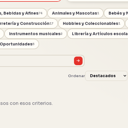
, Bebidas y Afines
Animales y Mascotas
Bebés y 
74
1
rretería y Construcción
Hobbies y Coleccionables
17
1
Instrumentos musicales
Librería y Artículos escol
2
 Oportunidades
5
Ordenar
sos con esos criterios.