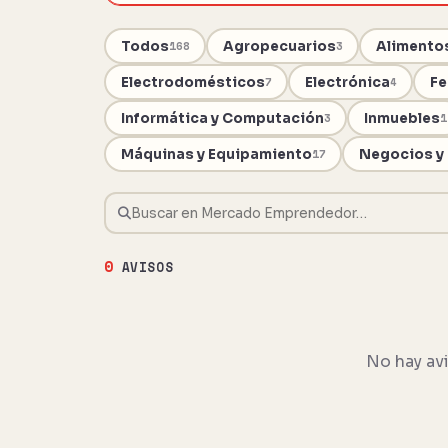
Todos
Agropecuarios
Alimentos
168
3
Electrodomésticos
Electrónica
Fe
7
4
Informática y Computación
Inmuebles
3
1
Máquinas y Equipamiento
Negocios y
17
0
AVISOS
No hay avi