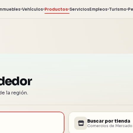
Inmuebles
Vehículos
Productos
Servicios
Empleos
Turismo
Pe
▾
▾
▾
▾
▾
dedor
e la región.
Buscar por tienda
Comercios de Mercado