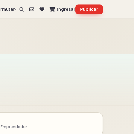
rmutar
Ingresar
Publicar
▾
 Emprendedor