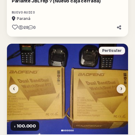
Parlante JBL Flip 7 (Nuevo caja cerrada)
NUEVO
AUDIO
Paraná
28
0
Particular
‹
›
100.000
$