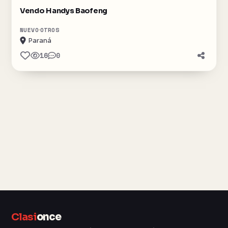
Vendo Handys Baofeng
NUEVO
OTROS
Paraná
16
0
Clasi
once