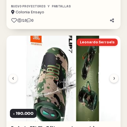
NUEVO
PROYECTORES Y PANTALLAS
Colonia Ensayo
16
0
Leonardo Serroels
‹
›
190.000
$