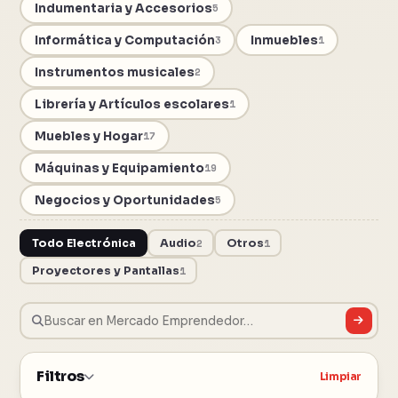
Indumentaria y Accesorios
5
Informática y Computación
Inmuebles
3
1
Instrumentos musicales
2
Librería y Artículos escolares
1
Muebles y Hogar
17
Máquinas y Equipamiento
19
Negocios y Oportunidades
5
Todo Electrónica
Audio
2
Otros
1
Proyectores y Pantallas
1
Filtros
Limpiar