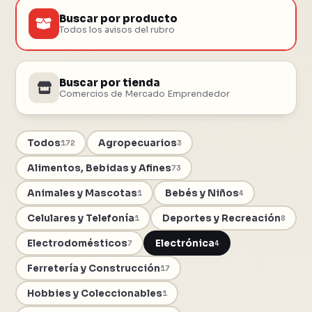
Buscar por producto
Todos los avisos del rubro
Buscar por tienda
Comercios de Mercado Emprendedor
Todos
Agropecuarios
172
3
Alimentos, Bebidas y Afines
73
Animales y Mascotas
Bebés y Niños
1
4
Celulares y Telefonía
Deportes y Recreación
1
8
Electrodomésticos
Electrónica
7
4
Ferretería y Construcción
17
Hobbies y Coleccionables
1