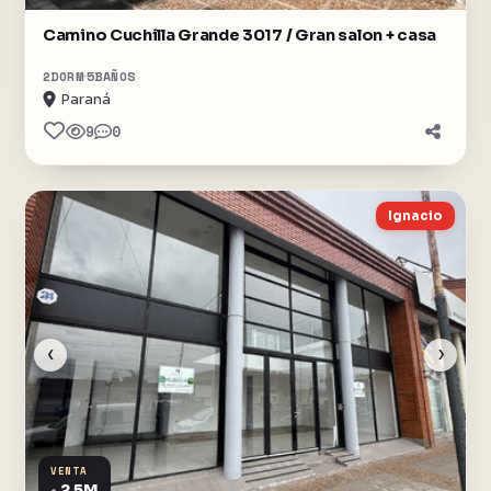
Camino Cuchilla Grande 3017 / Gran salon + casa
2
DORM
5
BAÑOS
Paraná
9
0
Ignacio
‹
›
VENTA
2,5M