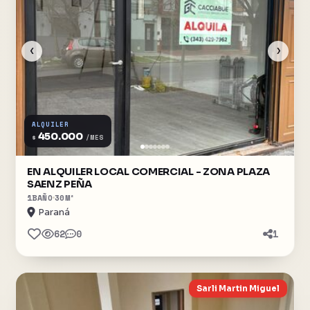
‹
›
ALQUILER
450.000
$
/MES
EN ALQUILER LOCAL COMERCIAL - ZONA PLAZA
SAENZ PEÑA
1
BAÑO
30
M²
Paraná
62
0
1
Sarli Martin Miguel