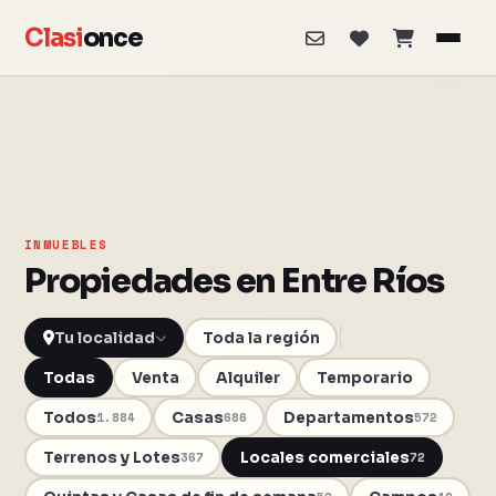
Clasi
once
INMUEBLES
Propiedades en Entre Ríos
Toda la región
Todas
Venta
Alquiler
Temporario
Todos
Casas
Departamentos
1.884
686
572
Terrenos y Lotes
Locales comerciales
367
72