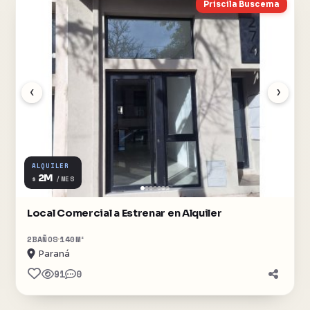
Priscila Buscema
‹
›
ALQUILER
2M
$
/MES
Local Comercial a Estrenar en Alquiler
2
BAÑOS
140
M²
Paraná
91
0