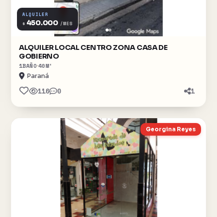
ALQUILER
450.000
$
/MES
ALQUILER LOCAL CENTRO ZONA CASA DE
GOBIERNO
1
BAÑO
40
M²
Paraná
116
0
1
Georgina Reyes