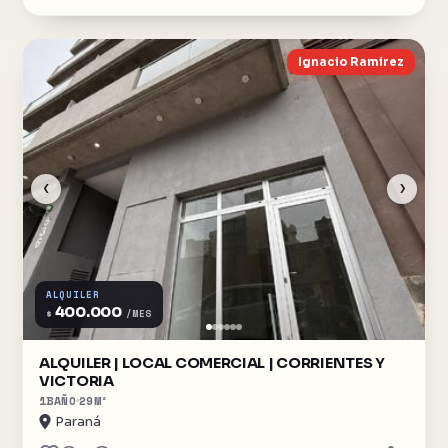
Ignacio Ramirez
‹
›
ALQUILER
400.000
$
/MES
ALQUILER | LOCAL COMERCIAL | CORRIENTES Y
VICTORIA
1
BAÑO
29
M²
Paraná