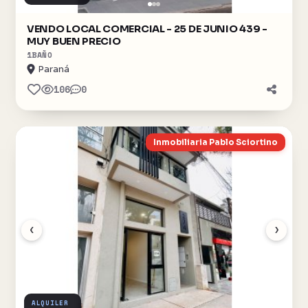
VENDO LOCAL COMERCIAL - 25 DE JUNIO 439 -
MUY BUEN PRECIO
1
BAÑO
Paraná
106
0
Inmobiliaria Pablo Sciortino
‹
›
ALQUILER