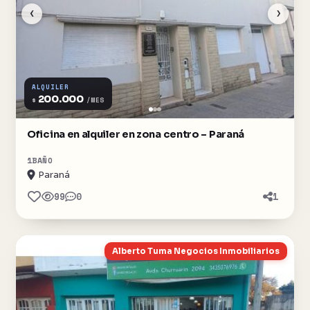
‹
›
ALQUILER
200.000
$
/MES
Oficina en alquiler en zona centro – Paraná
1
BAÑO
Paraná
99
0
1
Alberto Tuma Negocios Inmobiliarios