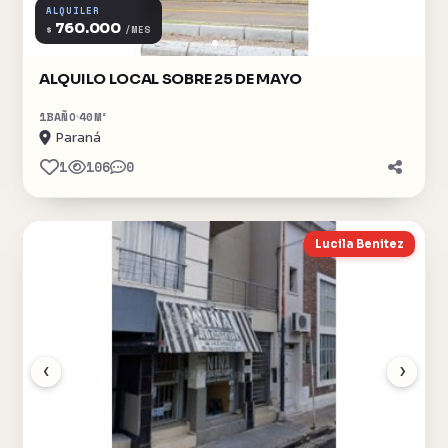
ALQUILER
760.000
$
/MES
ALQUILO LOCAL SOBRE 25 DE MAYO
1
BAÑO
40
M²
Paraná
1
106
0
Lucila Benitez
‹
›