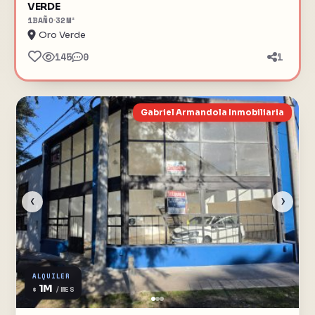
VERDE
1
BAÑO
32
M²
Oro Verde
145
0
1
Gabriel Armandola Inmobiliaria
‹
›
ALQUILER
1M
$
/MES