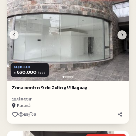
‹
›
ALQUILER
630.000
$
/MES
Zona centro 9 de Julio y Villaguay
1
BAÑO
55
M²
Paraná
59
0