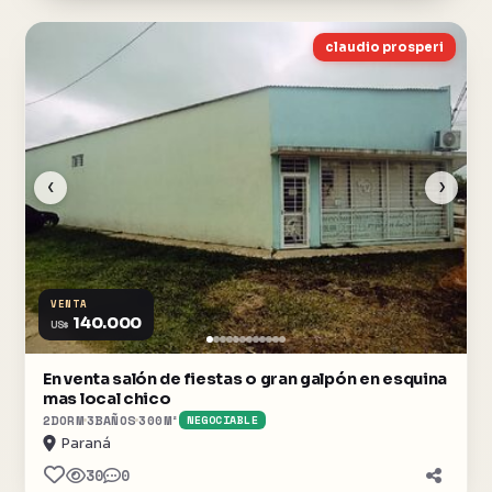
claudio prosperi
‹
›
VENTA
140.000
US$
En venta salón de fiestas o gran galpón en esquina
mas local chico
2
DORM
3
BAÑOS
300
M²
NEGOCIABLE
Paraná
30
0