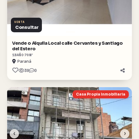
VENTA
Consultar
Vende o Alquila Local calle Cervantes y Santiago
del Estero
1
BAÑO
70
M²
Paraná
39
0
Casa Propia Inmobiliaria
‹
›