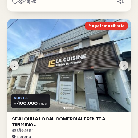
40
0
1
Mega Inmobiliaria
‹
›
ALQUILER
400.000
$
/MES
SE ALQUILA LOCAL COMERCIAL FRENTE A
TERMINAL
1
BAÑO
26
M²
Paraná