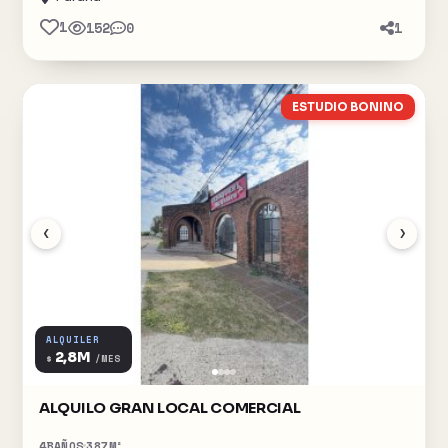
1
152
0
1
ESTUDIO BONINO
‹
›
ALQUILER
2,8M
$
/MES
ALQUILO GRAN LOCAL COMERCIAL
4
BAÑOS
387
M²