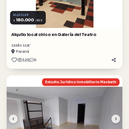
ALQUILER
180.000
$
/MES
Alquilo local chico en Galería del Teatro
1
BAÑO
11
M²
Paraná
122
0
Estudio Jurídico Inmobiliario Macbeth
‹
›