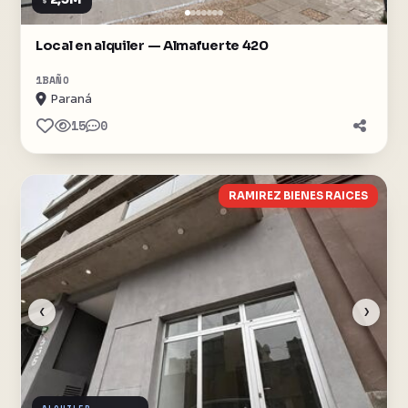
$
Local en alquiler — Almafuerte 420
1
BAÑO
Paraná
15
0
RAMIREZ BIENES RAICES
‹
›