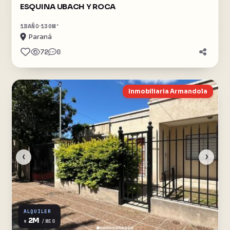
ESQUINA UBACH Y ROCA
1
BAÑO
130
M²
Paraná
72
0
Inmobiliaria Armandola
‹
›
ALQUILER
2M
$
/MES