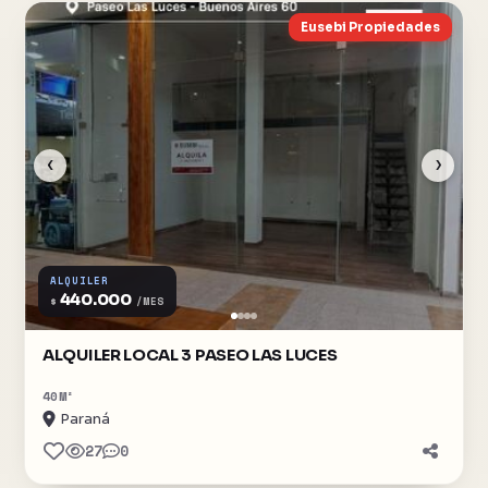
Eusebi Propiedades
‹
›
ALQUILER
440.000
$
/MES
ALQUILER LOCAL 3 PASEO LAS LUCES
40
M²
Paraná
27
0