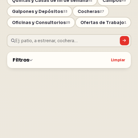
Quintas y Casas de fin de semana
Campos
52
49
Galpones y Depósitos
Cocheras
33
27
Oficinas y Consultorios
Ofertas de Trabajo
25
1
Filtros
Limpiar