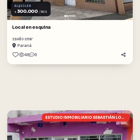
ALQUILER
300.000
$
/MES
Local en esquina
1
BAÑO
25
M²
Paraná
46
0
ESTUDIO INMOBILIARIO SEBASTIÁN LORENZÓN