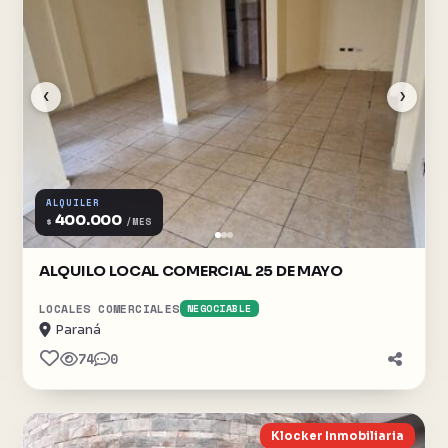
‹
›
ALQUILER
400.000
$
/MES
ALQUILO LOCAL COMERCIAL 25 DE MAYO
LOCALES COMERCIALES
NEGOCIABLE
Paraná
74
0
Klocker Inmobiliaria