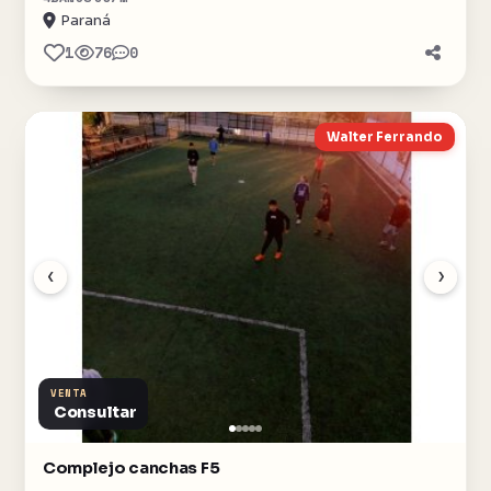
Paraná
1
76
0
Walter Ferrando
‹
›
VENTA
Consultar
Complejo canchas F5