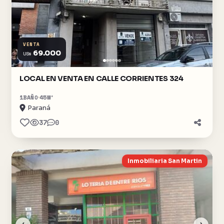
VENTA
69.000
US$
LOCAL EN VENTA EN CALLE CORRIENTES 324
1
BAÑO
45
M²
Paraná
37
0
Inmobiliaria San Martin