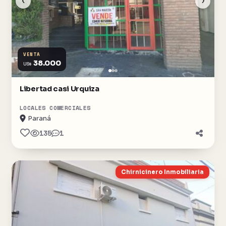
‹
›
VENTA
38.000
US$
Libertad casi Urquiza
LOCALES COMERCIALES
Paraná
135
1
Chirnicinero Inmobiliaria