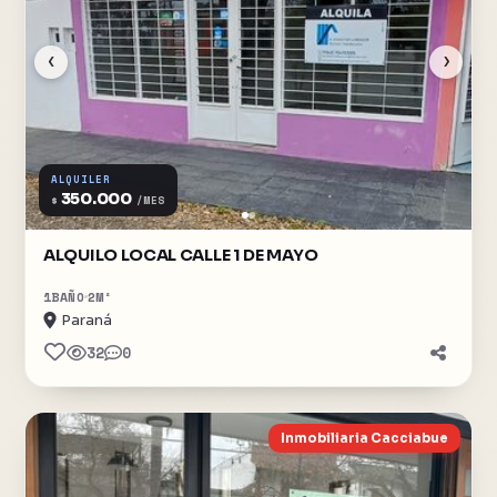
‹
›
ALQUILER
350.000
$
/MES
ALQUILO LOCAL CALLE 1 DE MAYO
1
BAÑO
2
M²
Paraná
32
0
Inmobiliaria Cacciabue