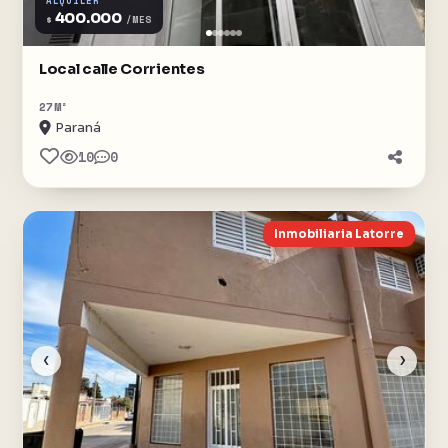
ALQUILER
400.000
$
/MES
Local calle Corrientes
27
M²
Paraná
10
0
Inmobiliaria Latorre
‹
›