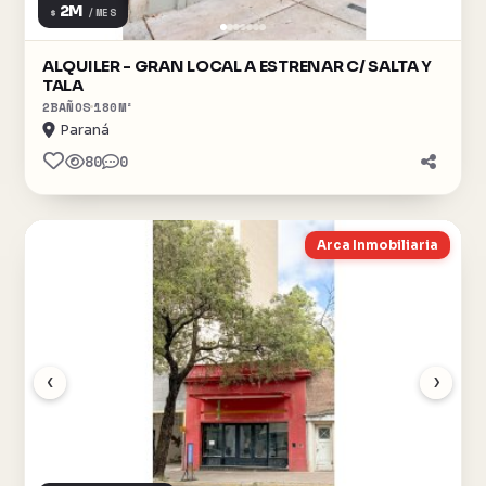
2M
$
/MES
ALQUILER - GRAN LOCAL A ESTRENAR C/ SALTA Y
TALA
2
BAÑOS
180
M²
Paraná
80
0
Arca Inmobiliaria
‹
›