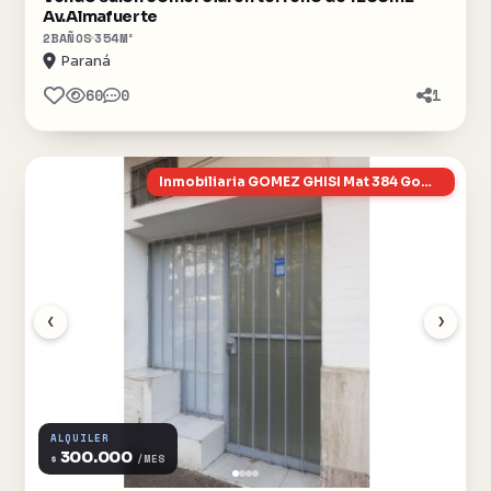
Av.Almafuerte
2
BAÑOS
354
M²
Paraná
60
0
1
Inmobiliaria GOMEZ GHISI Mat 384 Gomez Ghisi
‹
›
ALQUILER
300.000
$
/MES