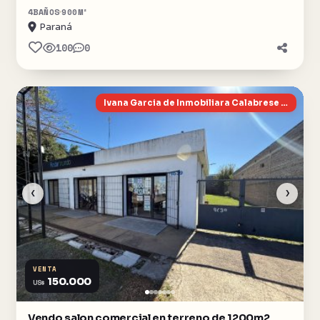
4
BAÑOS
900
M²
Paraná
100
0
Ivana Garcia de Inmobiliara Calabrese Garcia
‹
›
VENTA
150.000
US$
Vendo salon comercial en terreno de 1200m2