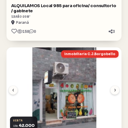
ALQUILAMOS Local 985 para oficina/ consultorio
/ gabinete
1
BAÑO
20
M²
Paraná
158
0
3
Inmobiliaria C.J.Borgobello
‹
›
VENTA
42.000
US$