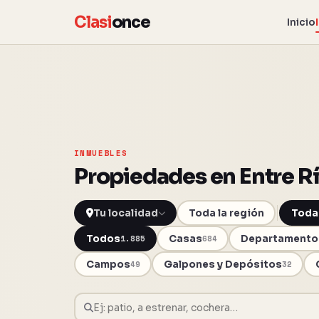
Clasi
once
Inicio
INMUEBLES
Propiedades en Entre R
Toda la región
Toda
Todos
Casas
Departamento
1.885
684
Campos
Galpones y Depósitos
49
32