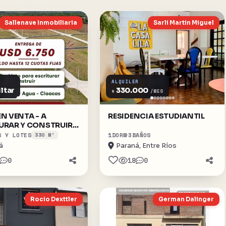
Sallenave Inmobiliaria
Sarli Martin Miguel
ALQUILER
ltar
330.000
$
/MES
EN VENTA - A
RESIDENCIA ESTUDIANTIL
URAR Y CONSTRUIR -
A DE 6.750 USD Y 12
S Y LOTES
1
DORM
3
BAÑOS
330 M²
 FIJAS
á
Paraná, Entre Ríos
0
18
0
Rocio Dexttler
German Dalinger