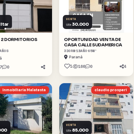
VENTA
ltar
30.000
US$
 2 DORMITORIOS
OPORTUNIDAD VENTA DE
CASA CALLE SUDAMERICA
AÑOS
3
DORM
1
BAÑO
65
M²
Paraná
á
1
166
0
4
7
0
Inmobiliaria Malatesta
claudio prosperi
VENTA
000
85.000
US$