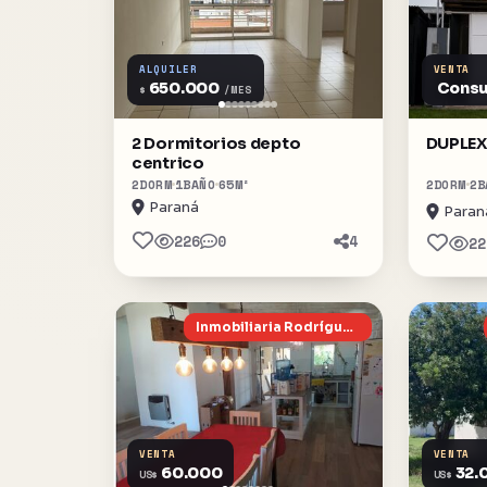
ALQUILER
VENTA
650.000
Consu
$
/MES
2 Dormitorios depto
DUPLEX
centrico
2
DORM
1
BAÑO
65
M²
2
DORM
2
B
Paraná
Paran
226
0
4
22
Inmobiliaria Rodríguez Plaza
VENTA
VENTA
60.000
32.
US$
US$