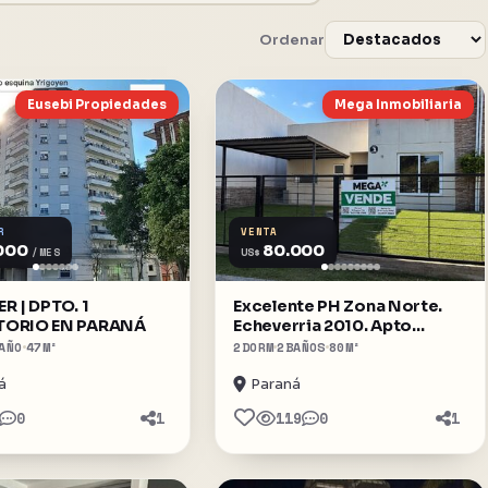
Ordenar
Eusebi Propiedades
Mega Inmobiliaria
R
VENTA
000
80.000
US$
/MES
R | DPTO. 1
Excelente PH Zona Norte.
TORIO EN PARANÁ
Echeverria 2010. Apto
Credito
AÑO
47
M²
2
DORM
2
BAÑOS
80
M²
á
Paraná
0
1
119
0
1