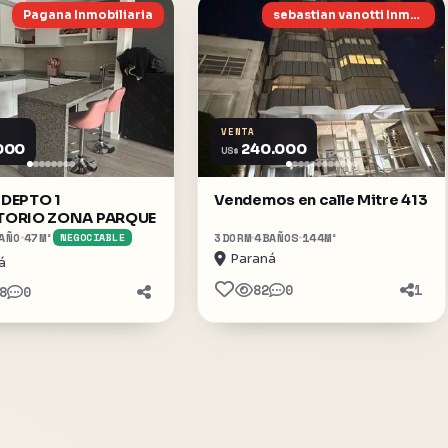
Pagana Inmobiliaria
sebastian vanotti Inmuebles
VENTA
000
240.000
US$
DEPTO 1
Vendemos en calle Mitre 413
TORIO ZONA PARQUE
AÑO
47
M²
3
DORM
4
BAÑOS
144
M²
NEGOCIABLE
Paraná
á
82
0
1
8
0