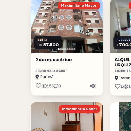
Maximiliano Mayor
VENTA
ALQUILE
57.500
700.
US$
$
2 dorm, centrico
ALQUI
URQUIZ
2
DORM
1
BAÑO
65
M²
3
DORM
1
B
Paraná
Paran
156
0
2
1
1
Inmobiliaria Nanni