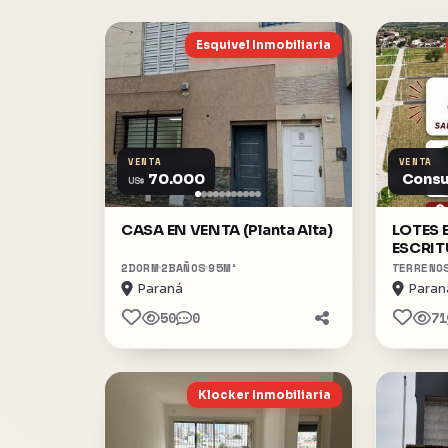
Esquivel Inmobiliaria
VENTA
VENTA
70.000
Consu
US$
CASA EN VENTA (Planta Alta)
LOTES 
ESCRIT
ENTREG
2
DORM
2
BAÑOS
95
M²
TERRENO
CUOTAS
Paraná
Paran
50
0
71
Klocker Inmobiliaria