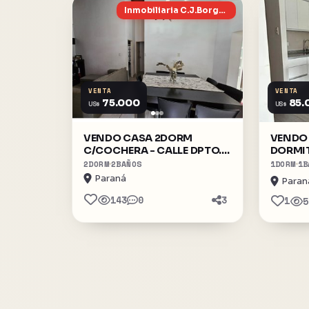
Inmobiliaria C.J.Borgobello
VENTA
VENTA
75.000
85.
US$
US$
VENDO CASA 2DORM
VENDO 
C/COCHERA - CALLE DPTO.
DORMI
FEDERAL
2
DORM
2
BAÑOS
1
DORM
1
B
Paraná
Paran
143
0
3
1
5