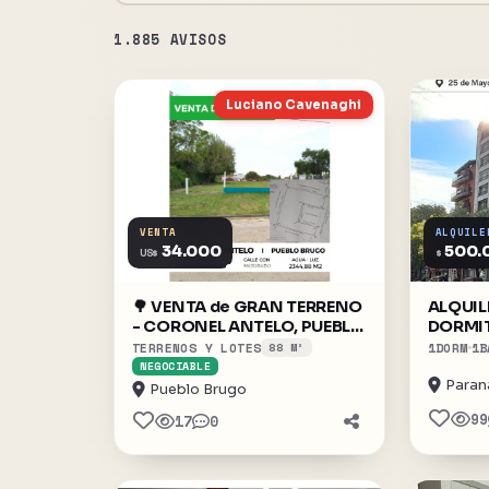
1.885 AVISOS
Luciano Cavenaghi
VENTA
ALQUILE
34.000
500.
US$
$
🌳 VENTA de GRAN TERRENO
ALQUILE
- CORONEL ANTELO, PUEBLO
DORMI
BRUGO 🌱
TERRENOS Y LOTES
1
DORM
1
B
88 M²
NEGOCIABLE
Paran
Pueblo Brugo
99
17
0