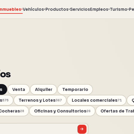
Inmuebles
Vehículos
Productos
Servicios
Empleos
Turismo
Pe
▾
▾
▾
▾
▾
íos
s
Venta
Alquiler
Temporario
s
Terrenos y Lotes
Locales comerciales
Q
575
367
71
Cocheras
Oficinas y Consultorios
Ofertas de Tra
28
26