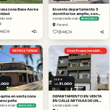
casa zona Base Aerea
En venta departamento 3
nidad
dormitorios amplio, con
balcón , contrafrente zona
AÑO
80
M²
3
DORM
1
BAÑO
80
M²
NEGOCIABLE
centro Civico
á
Paraná
49
0
1
48
0
METRO2 TIENDA
Casa Propia Inmobiliaria
VENTA
.000
31.000
US$
quina en venta zona
DEPARTAMENTO EN VENTA
aenz peña
EN CALLE ARTIGAS DE UN
DORMITORIO
AÑOS
380
M²
1
DORM
1
BAÑO
44
M²
NEGOCIABLE