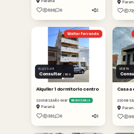
Paraná
Paran
598
0
2
72
Walter Ferrando
ALQUILER
VENTA
Consultar
Consu
/MES
Alquiler 1 dormitorio centro
Casa a 
1
DORM
1
BAÑO
40
M²
2
DORM
1
B
NEGOCIABLE
Paraná
Paran
381
0
8
96