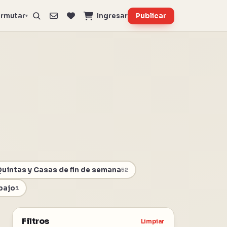
rmutar
Ingresar
Publicar
▾
uintas y Casas de fin de semana
52
bajo
1
Filtros
Limpiar