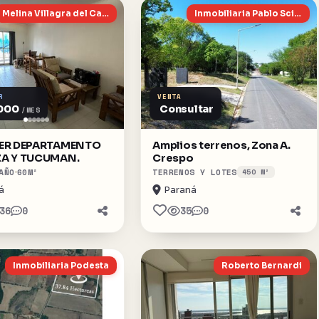
Melina Villagra del Castillo
Inmobiliaria Pablo Sciortino
R
VENTA
000
Consultar
/MES
LER DEPARTAMENTO
Amplios terrenos, Zona A.
A Y TUCUMAN.
Crespo
AÑO
60
M²
TERRENOS Y LOTES
450 M²
á
Paraná
36
0
35
0
Inmobiliaria Podesta
Roberto Bernardi