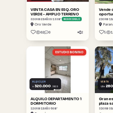
VENTA CASA EN ESQ. ORO
Vende 
VERDE - AMPLIO TERRENO
oportu
3
DORM
2
BAÑOS
133
M²
2
DORM
1
B
NEGOCIABLE
Oro Verde
Paran
1
62
0
2
1
ESTUDIO BONINO
ALQUILER
VENTA
320.000
280
$
US$
/MES
ALQUILO DEPARTAMENTO 1
Gran es
DORMITORIO
plaza s
1
DORM
1
BAÑO
50
M²
3
DORM
3
B