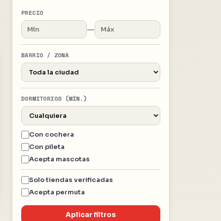
PRECIO
—
BARRIO / ZONA
DORMITORIOS (MÍN.)
Con cochera
Con pileta
Acepta mascotas
Solo tiendas verificadas
Acepta permuta
Aplicar filtros