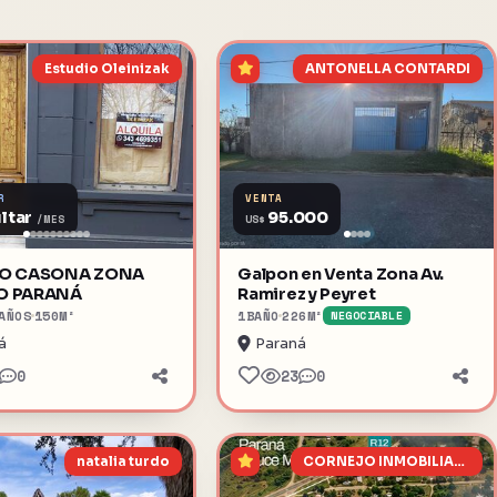
Estudio Oleinizak
ANTONELLA CONTARDI
R
VENTA
ltar
95.000
US$
/MES
LO CASONA ZONA
Galpon en Venta Zona Av.
O PARANÁ
Ramirez y Peyret
AÑOS
150
M²
1
BAÑO
226
M²
NEGOCIABLE
á
Paraná
0
23
0
natalia turdo
CORNEJO INMOBILIARIA