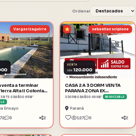
Ordenar
Vargas Izaguirre
sebastian scipione
VENTA
000
120.000
US$
 venta a terminar
CASA 2 A 3 DORM VENTA
ierra Alta II Colonia
PARANA ZONA EX
HIPODROMO
IENTE
2
BAÑOS
85
M²
3
DORM
2
BAÑOS
400
M²
NEGOCIABLE
BLE
ia Ensayo
Paraná
72
0
2
127
0
2