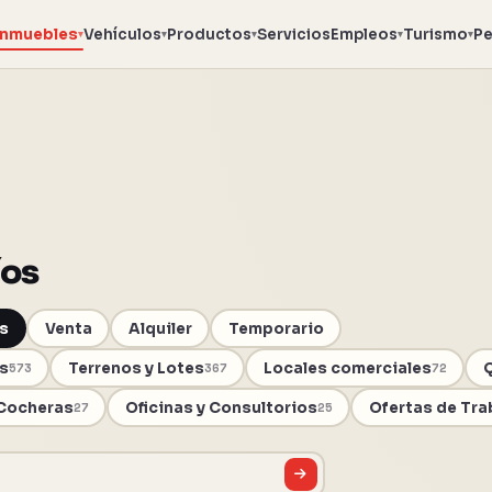
Inmuebles
Vehículos
Productos
Servicios
Empleos
Turismo
Pe
▾
▾
▾
▾
▾
íos
s
Venta
Alquiler
Temporario
s
Terrenos y Lotes
Locales comerciales
Q
573
367
72
Cocheras
Oficinas y Consultorios
Ofertas de Tra
27
25