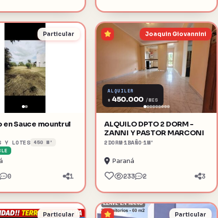
Particular
Joaquin Giovannini
ALQUILER
450.000
$
/MES
o en Sauce mountrul
ALQUILO DPTO 2 DORM -
ZANNI Y PASTOR MARCONI
S Y LOTES
2
DORM
1
BAÑO
1
M²
450 M²
BLE
á
Paraná
0
1
233
2
3
Particular
Particular