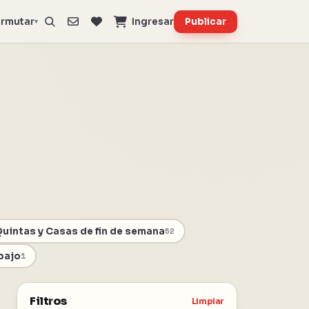
rmutar
Ingresar
Publicar
▾
uintas y Casas de fin de semana
52
bajo
1
Filtros
Limpiar