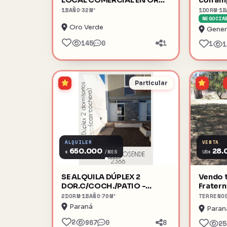
VERDE
1
BAÑO
32
M²
1
DORM
1
B
NEGOCIA
Oro Verde
Gener
145
0
1
1
1
Particular
ALQUILER
VENTA
650.000
28.
$
US$
/MES
SE ALQUILA DÚPLEX 2
Vendo t
DOR.C/COCH./PATIO -
Fratern
PETRONA ROSENDE 2388.-
2
DORM
1
BAÑO
70
M²
TERRENO
Paraná
Paran
2
967
0
8
25