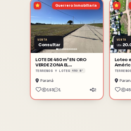
Guerrero Inmobiliaria
VENTA
VENTA
Consultar
20.
US$
LOTE DE 450 m² EN ORO
Loteo e
VERDE ZONA EL
Améric
TRIANGULAR
TERRENOS Y LOTES
TERRENO
450 M²
Paraná
Paran
193
1
2
45