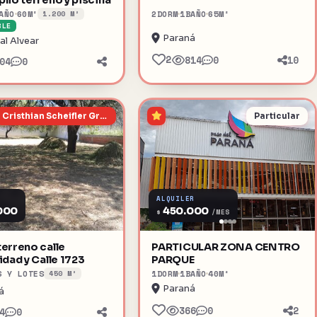
AÑO
60
M²
2
DORM
1
BAÑO
65
M²
1.200 M²
BLE
Paraná
al Alvear
2
814
0
10
04
0
Cristhian Scheifler Grieve
Particular
ALQUILER
000
450.000
$
/MES
erreno calle
PARTICULAR ZONA CENTRO
idad y Calle 1723
PARQUE
S Y LOTES
1
DORM
1
BAÑO
40
M²
450 M²
Paraná
á
366
0
2
4
0