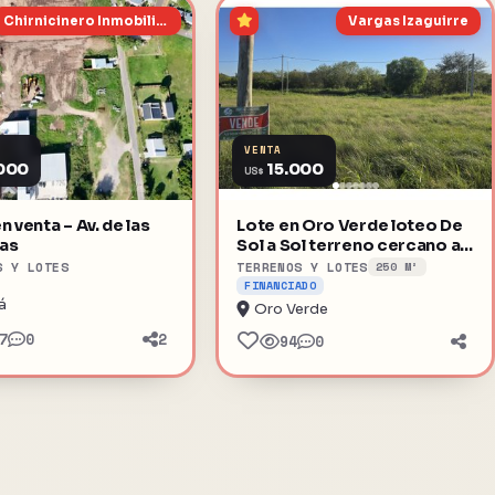
Chirnicinero Inmobiliaria
Vargas Izaguirre
VENTA
000
15.000
US$
n venta – Av. de las
Lote en Oro Verde loteo De
as
Sol a Sol terreno cercano al
poli
S Y LOTES
TERRENOS Y LOTES
250 M²
FINANCIADO
á
Oro Verde
7
0
2
94
0