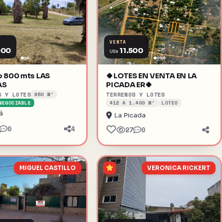
VENTA
000
11.500
US$
o 800 mts LAS
🍀LOTES EN VENTA EN LA
AS
PICADA ER🍀
S Y LOTES
TERRENOS Y LOTES
850 M²
NEGOCIABLE
412 A 1.400 M²
LOTEO
á
La Picada
0
4
27
0
MIGUEL CASTILLO
VERONICA RICKERT