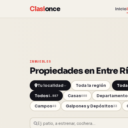
Clasi
once
Inicio
INMUEBLES
Propiedades en Entre R
Toda la región
Toda
Todos
Casas
Departamento
1.887
688
Campos
Galpones y Depósitos
49
33