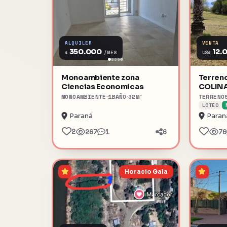
ALQUILER
VENTA
350.000
12.
$
US$
/MES
Monoambiente zona
Terren
Ciencias Economicas
COLIN
MONOAMBIENTE
1
BAÑO
32
M²
TERRENO
LOTEO
Paraná
Paran
2
267
1
6
76
Horacio Gala