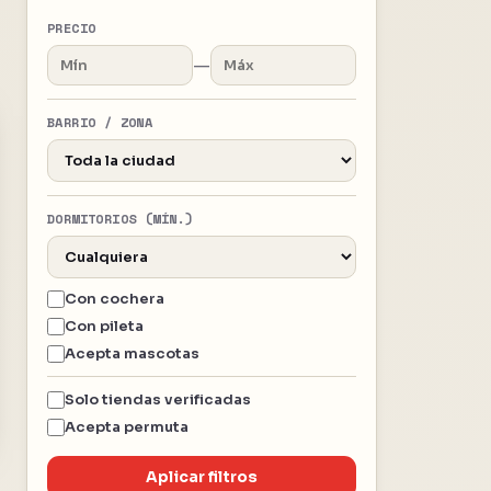
PRECIO
—
BARRIO / ZONA
DORMITORIOS (MÍN.)
Con cochera
Con pileta
Acepta mascotas
Solo tiendas verificadas
Acepta permuta
Aplicar filtros