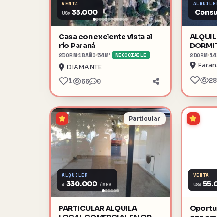
VENTA
ALQUILE
35.000
Consu
US$
Casa con exelente vista al
ALQUILE
río Paraná
DORMI
2
DORM
1
BAÑO
54
M²
2
DORM
14
NEGOCIABLE
Paran
DIAMANTE
28
1
66
0
Particular
ALQUILER
VENTA
330.000
55.
$
US$
/MES
PARTICULAR ALQUILA
Oportu
LOCAL COMERCIAL EN ORO
con amp