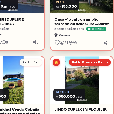
R
VENTA
ltar
155.000
US$
/MES
R | DÚPLEX 2
Casa + local con amplio
TORIOS
terreno en calle Cura Alvarez
BAÑOS
3
DORM
2
BAÑOS
210
M²
NEGOCIABLE
á
Paraná
7
0
6
210
0
Particular
Pablo Gonzalez Radío
ALQUILER
000
580.000
$
/MES
nidad! Vendo Cabaña
LINDO DUPLEX EN ALQUILER
lio terreno y piscina