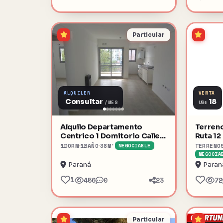
Particular
ALQUILER
VENTA
Consultar
18
US$
/MES
Alquilo Departamento
Terren
Centrico 1 Domitorio Calle
Ruta 12
San Juan 346
1
DORM
1
BAÑO
38
M²
TERRENO
NEGOCIABLE
NEGOCIA
Paraná
Paran
1
456
0
23
72
Particular