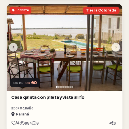
OFERTA
Tierra Colorada
‹
›
60
US$
85
US$
Casa quinta con pileta y vista al río
2
DORM
1
BAÑO
Paraná
4
984
0
3