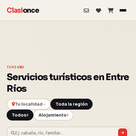
Clasi
once
TURISMO
Servicios turísticos en Entre
Ríos
Toda la región
Todos
Alojamiento
3
3