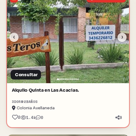
‹
›
Consultar
Alquilo Quinta en Las Acacias.
3
DORM
2
BAÑOS
Colonia Avellaneda
2
1.4k
0
9