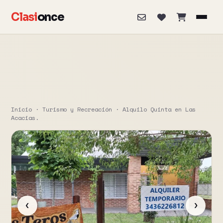
Clasi
once
Inicio
·
Turismo y Recreación
·
Alquilo Quinta en Las
Acacias.
‹
›