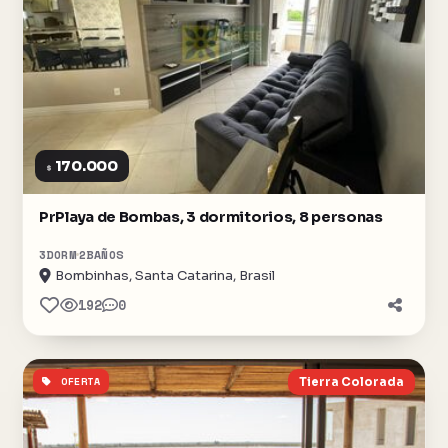
170.000
$
PrPlaya de Bombas, 3 dormitorios, 8 personas
3
DORM
2
BAÑOS
Bombinhas, Santa Catarina, Brasil
192
0
OFERTA
Tierra Colorada