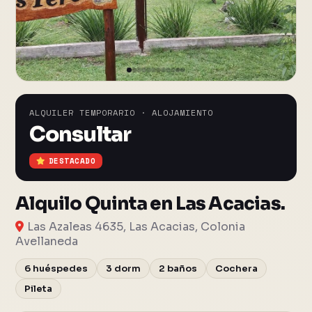
ALQUILER TEMPORARIO · ALOJAMIENTO
Consultar
DESTACADO
Alquilo Quinta en Las Acacias.
Las Azaleas 4635, Las Acacias, Colonia
Avellaneda
6 huéspedes
3 dorm
2 baños
Cochera
Pileta