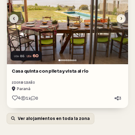
‹
›
60
US$
85
US$
Casa quinta con pileta y vista al río
2
DORM
1
BAÑO
Paraná
4
1k
0
3
Ver alojamientos en toda la zona