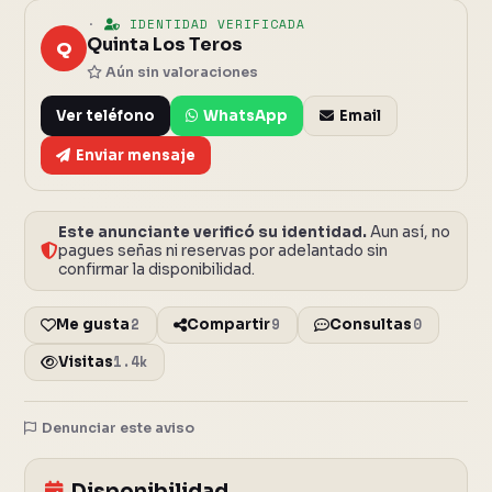
·
IDENTIDAD VERIFICADA
Quinta Los Teros
Q
Aún sin valoraciones
Ver teléfono
WhatsApp
Email
Enviar mensaje
Este anunciante verificó su identidad.
Aun así, no
pagues señas ni reservas por adelantado sin
confirmar la disponibilidad.
2
9
0
Me gusta
Compartir
Consultas
1.4k
Visitas
Denunciar este aviso
12 fotos
Cerrar
Disponibilidad