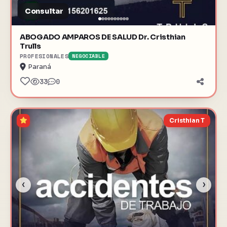
Consultar
ABOGADO AMPAROS DE SALUD Dr. Cristhian
Trulls
PROFESIONALES
NEGOCIABLE
Paraná
33
0
Cristhian T
‹
›