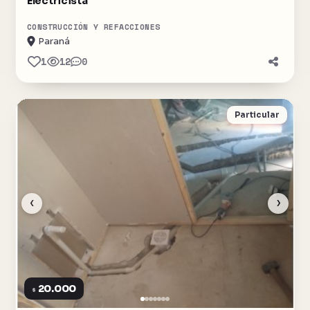
Electricista
CONSTRUCCIÓN Y REFACCIONES
Paraná
1
12
0
Particular
‹
›
20.000
$