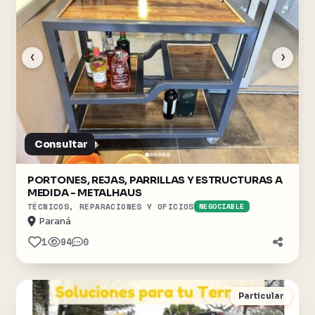
‹
›
Consultar
PORTONES, REJAS, PARRILLAS Y ESTRUCTURAS A
MEDIDA - METALHAUS
TÉCNICOS, REPARACIONES Y OFICIOS
NEGOCIABLE
Paraná
1
94
0
Particular