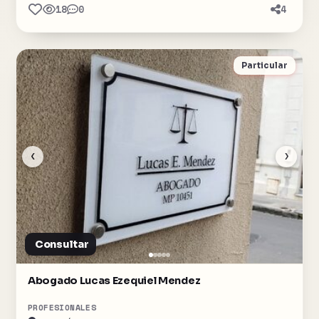
18
0
4
Particular
‹
›
Consultar
Abogado Lucas Ezequiel Mendez
PROFESIONALES