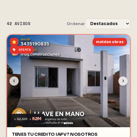
42 AVISOS
Ordenar
matdan obras
OFERTA
‹
›
52M
$
52,6M
$
TENES TU CREDITO IAPV? NOSOTROS