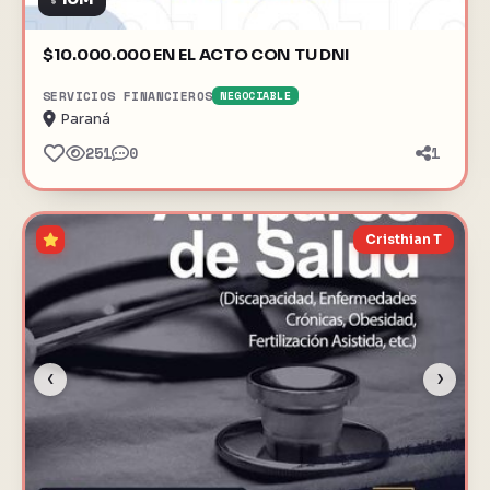
$
$10.000.000 EN EL ACTO CON TU DNI
SERVICIOS FINANCIEROS
NEGOCIABLE
Paraná
251
0
1
Cristhian T
‹
›