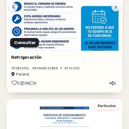
‹
›
Consultar
Refrigeración
TÉCNICOS, REPARACIONES Y OFICIOS
Paraná
1
38
0
2
Particular