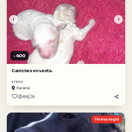
‹
›
400
$
Caniches en venta.
OTROS
Paraná
60
0
Teresa sogni