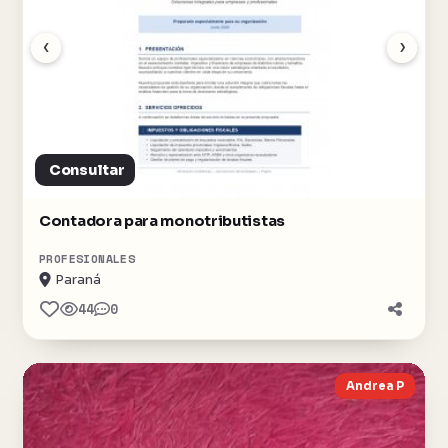
‹
›
Consultar
Contadora para monotributistas
PROFESIONALES
Paraná
44
0
Andrea P