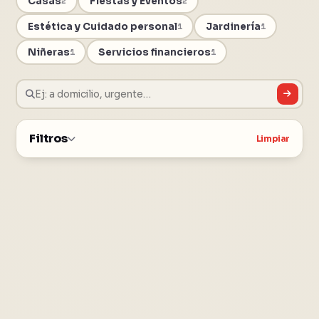
Casas
Fiestas y Eventos
2
2
Estética y Cuidado personal
Jardinería
1
1
Niñeras
Servicios financieros
1
1
Filtros
Limpiar