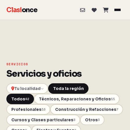
Clasi
once
SERVICIOS
Servicios y oficios
Toda la región
Todos
Técnicos, Reparaciones y Oficios
42
11
Profesionales
Construcción y Refacciones
10
7
Cursos y Clases particulares
Otros
3
3