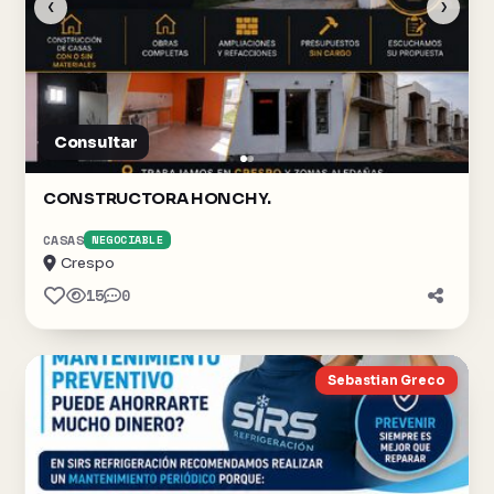
‹
›
Consultar
CONSTRUCTORA HONCHY.
CASAS
NEGOCIABLE
Crespo
15
0
Sebastian Greco