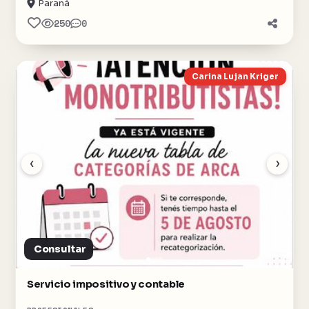
Paraná
250
0
Carina Lujan Kriger
‹
›
Consultar
Servicio impositivo y contable