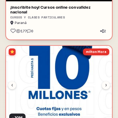
¡Inscribite hoy! Cursos online con validez
nacional
CURSOS Y CLASES PARTICULARES
Paraná
177
0
2
milton Mora
‹
›
10M