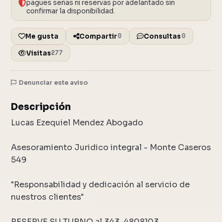
pagues señas ni reservas por adelantado sin
confirmar la disponibilidad.
0
0
Me gusta
Compartir
Consultas
277
Visitas
Denunciar este aviso
5 fotos
Cerrar
Descripción
Lucas Ezequiel Mendez Abogado
Asesoramiento Juridico integral - Monte Caseros
549
"Responsabilidad y dedicación al servicio de
nuestros clientes"
RESERVE SU TURNO al 343-4808103