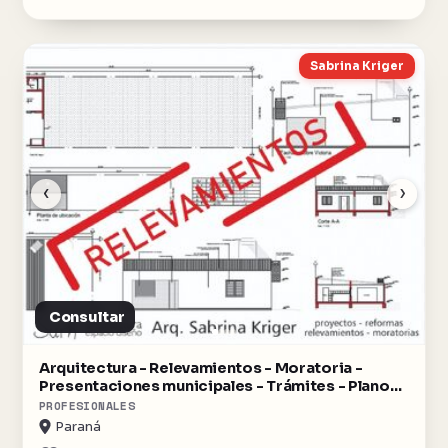
Sabrina Kriger
‹
›
Consultar
Arquitectura - Relevamientos - Moratoria -
Presentaciones municipales - Trámites - Planos -
Ampliación y Reforma
PROFESIONALES
Paraná