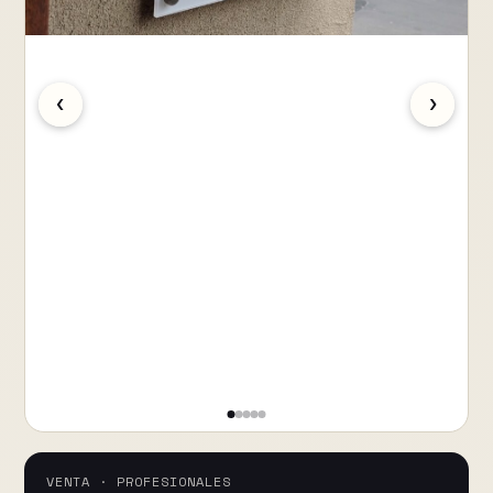
‹
›
VENTA · PROFESIONALES