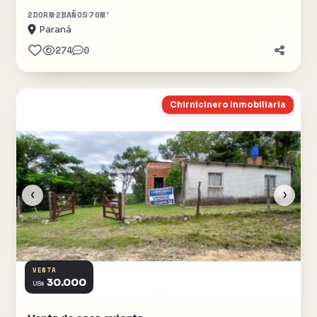
2
DORM
2
BAÑOS
70
M²
Paraná
274
0
Chirnicinero Inmobiliaria
‹
›
VENTA
30.000
US$