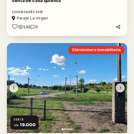
Venta de casa quienta
1
DORM
1
BAÑO
30
M²
Paraje La Virgen
182
0
Chirnicinero Inmobiliaria
‹
›
VENTA
19.000
US$