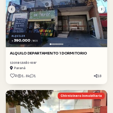
‹
›
ALQUILER
390.000
$
/MES
ALQUILO DEPARTAMENTO 1 DORMITORIO
1
DORM
1
BAÑO
40
M²
Paraná
2
1.8k
1
18
Chirnicinero Inmobiliaria