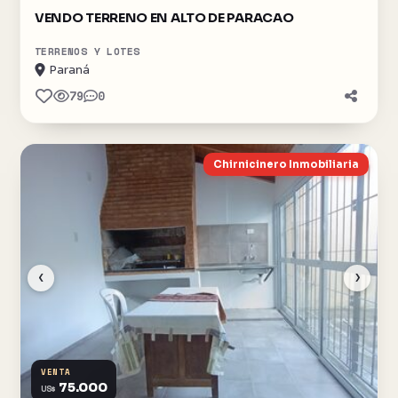
VENDO TERRENO EN ALTO DE PARACAO
TERRENOS Y LOTES
Paraná
79
0
Chirnicinero Inmobiliaria
‹
›
VENTA
75.000
US$