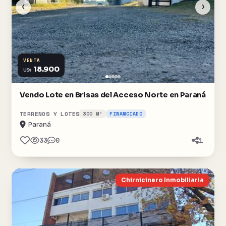
‹
›
VENTA
18.900
US$
Vendo Lote en Brisas del Acceso Norte en Paraná
TERRENOS Y LOTES
300 M²
FINANCIADO
Paraná
33
0
1
Chirnicinero Inmobiliaria