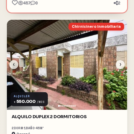
457
0
2
Chirnicinero Inmobiliaria
‹
›
ALQUILER
550.000
$
/MES
ALQUILO DUPLEX 2 DORMITORIOS
2
DORM
1
BAÑO
45
M²