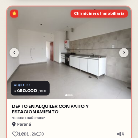
Chirnicinero Inmobiliaria
‹
›
ALQUILER
450.000
$
/MES
DEPTO EN ALQUILER CON PATIO Y
ESTACIONAMIENTO
1
DORM
1
BAÑO
54
M²
Paraná
1
1.2k
0
4