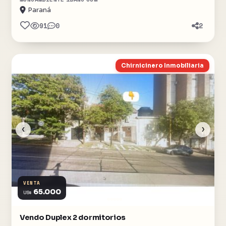
Paraná
91
0
2
Chirnicinero Inmobiliaria
‹
›
VENTA
65.000
US$
Vendo Duplex 2 dormitorios