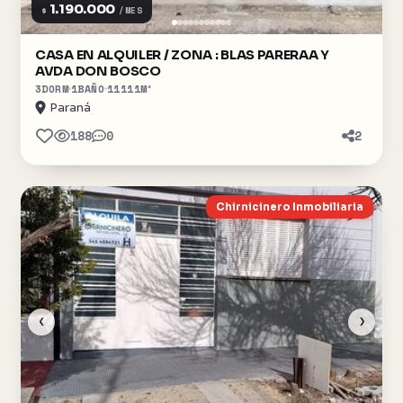
1.190.000
$
/MES
CASA EN ALQUILER / ZONA : BLAS PARERAA Y
AVDA DON BOSCO
3
DORM
1
BAÑO
11111
M²
Paraná
188
0
2
Chirnicinero Inmobiliaria
‹
›