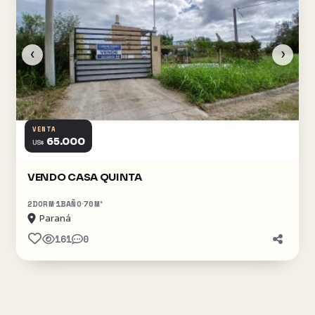
‹
›
VENTA
65.000
US$
VENDO CASA QUINTA
2
DORM
1
BAÑO
70
M²
Paraná
161
0