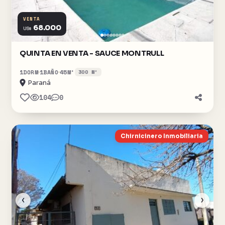
VENTA
68.000
US$
QUINTA EN VENTA - SAUCE MONTRULL
1
DORM
1
BAÑO
45
M²
300 M²
Paraná
104
0
Chirnicinero Inmobiliaria
‹
›