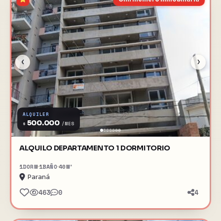
‹
›
ALQUILER
500.000
$
/MES
ALQUILO DEPARTAMENTO 1 DORMITORIO
1
DORM
1
BAÑO
40
M²
Paraná
463
0
4