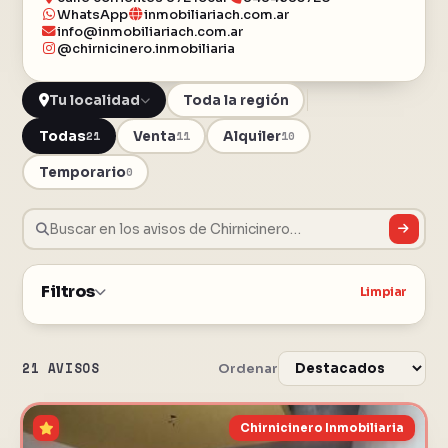
WhatsApp
inmobiliariach.com.ar
info@inmobiliariach.com.ar
@chirnicinero.inmobiliaria
Toda la región
Todas
Venta
Alquiler
21
11
10
Temporario
0
Filtros
Limpiar
21 AVISOS
Ordenar
Chirnicinero Inmobiliaria