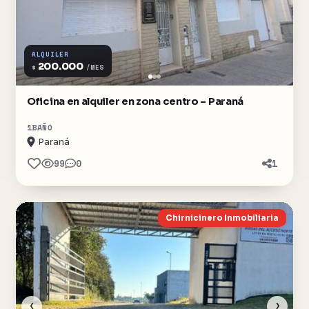
ALQUILER
200.000
$
/MES
Oficina en alquiler en zona centro – Paraná
1
BAÑO
Paraná
99
0
1
Chirnicinero Inmobiliaria
‹
›