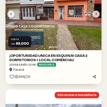
‹
›
VENTA
85.000
US$
¡OPORTUNIDAD UNICA EN ESQUINA! CASA 2
DORMITORIOS + LOCAL COMERCIAL!
2
DORM
1
BAÑO
120
M²
NEGOCIABLE
Paraná
244
0
Chirnicinero Inmobiliaria