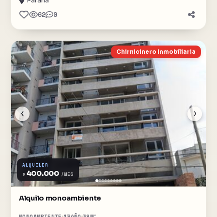
Paraná
62
0
Chirnicinero Inmobiliaria
‹
›
ALQUILER
400.000
$
/MES
Alquilo monoambiente
MONOAMBIENTE
1
BAÑO
38
M²