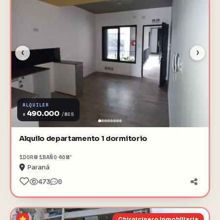
‹
›
ALQUILER
490.000
$
/MES
Alquilo departamento 1 dormitorio
1
DORM
1
BAÑO
40
M²
Paraná
473
0
Chirnicinero Inmobiliaria