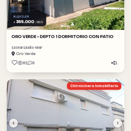
ALQUILER
355.000
$
/MES
ORO VERDE - DEPTO 1 DORMITORIO CON PATIO
1
DORM
1
BAÑO
45
M²
Oro Verde
91
0
1
Chirnicinero Inmobiliaria
‹
›