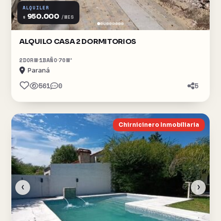
ALQUILER
950.000
$
/MES
ALQUILO CASA 2 DORMITORIOS
2
DORM
1
BAÑO
70
M²
Paraná
561
0
5
Chirnicinero Inmobiliaria
‹
›