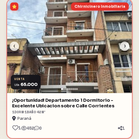
Chirnicinero Inmobiliaria
‹
›
VENTA
65.000
US$
¡Oportunidad! Departamento 1 Dormitorio -
Excelente Ubicacion sobre Calle Corrientes
1
DORM
1
BAÑO
42
M²
Paraná
1
452
0
1