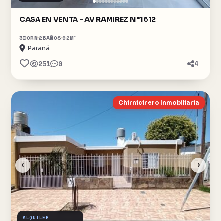
CASA EN VENTA - AV RAMIREZ N°1612
3
DORM
2
BAÑOS
92
M²
Paraná
251
0
4
Chirnicinero Inmobiliaria
‹
›
ALQUILER