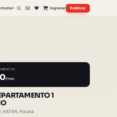
rmutar
Ingresar
Publicar
▾
TAMENTOS
00
/mes
EPARTAMENTO 1
IO
0, AATRA, Paraná