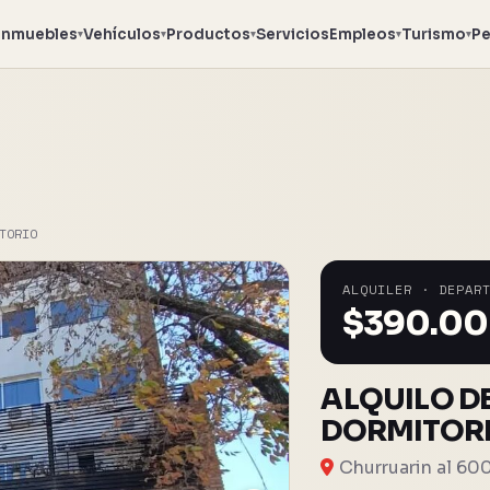
Inmuebles
Vehículos
Productos
Servicios
Empleos
Turismo
Pe
▾
▾
▾
▾
▾
TORIO
ALQUILER · DEPAR
$
390.0
ALQUILO D
DORMITOR
Churruarin al 60