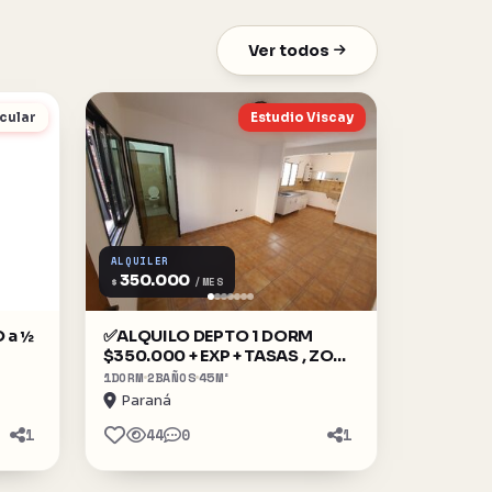
Ver todos
cular
Estudio Viscay
ALQUILER
350.000
$
/MES
 a ½
✅ALQUILO DEPTO 1 DORM
$350.000 + EXP + TASAS , ZONA
CENTRO
1
DORM
2
BAÑOS
45
M²
Paraná
1
44
0
1