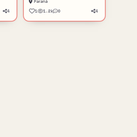
Paraná
1
4
1.2k
0
4