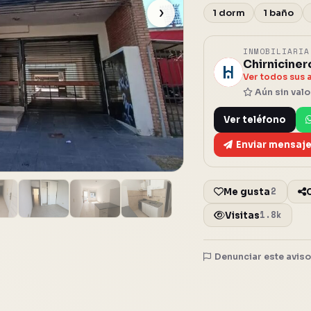
›
1 dorm
1 baño
INMOBILIARI
Chirniciner
C
Ver todos sus 
Aún sin val
Ver teléfono
Enviar mensaj
2
Me gusta
1.8k
Visitas
Denunciar este avis