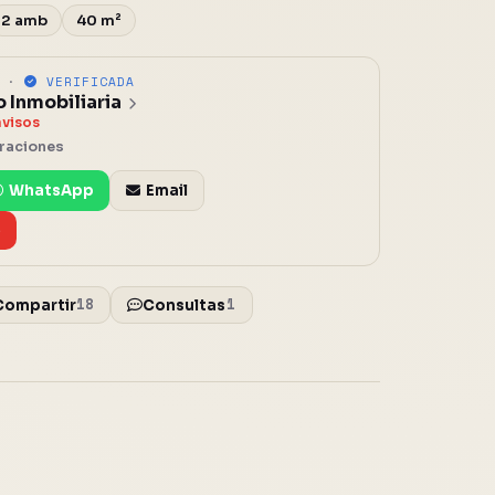
2 amb
40 m²
A ·
VERIFICADA
o Inmobiliaria
avisos
oraciones
WhatsApp
Email
e
18
1
Compartir
Consultas
o
Cerrar