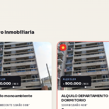
o Inmobiliaria
ILER
ALQUILER
0.000
500.000
$
/MES
/MES
ilo monoambiente
ALQUILO DEPARTAMENTO 
DORMITORIO
MBIENTE
1
BAÑO
38
M²
1
DORM
1
BAÑO
40
M²