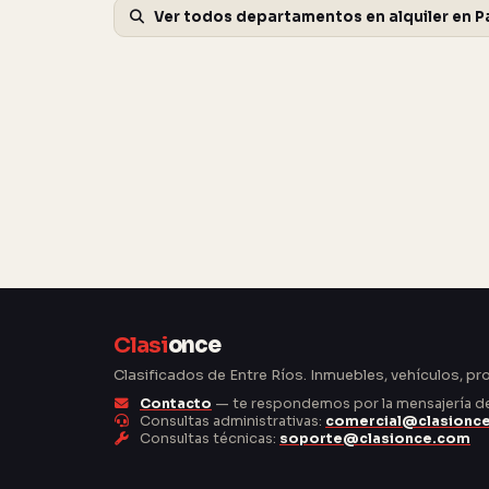
Ver todos departamentos en alquiler en P
Clasi
once
Clasificados de Entre Ríos. Inmuebles, vehículos, pr
Contacto
— te respondemos por la mensajería del
Consultas administrativas:
comercial@clasionc
Consultas técnicas:
soporte@clasionce.com