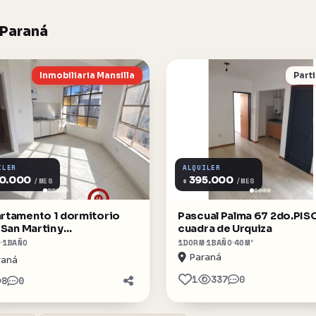
 Paraná
Inmobiliaria Mansilla
Parti
ILER
ALQUILER
0.000
395.000
$
/MES
/MES
rtamento 1 dormitorio
Pascual Palma 67 2do.PISO
 San Martin y
cuadra de Urquiza
eguaychu
1
BAÑO
1
DORM
1
BAÑO
40
M²
Paraná
raná
1
337
0
8
0