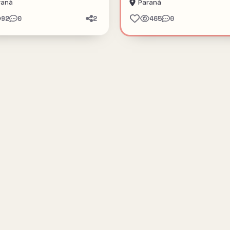
raná
Paraná
92
0
2
465
0