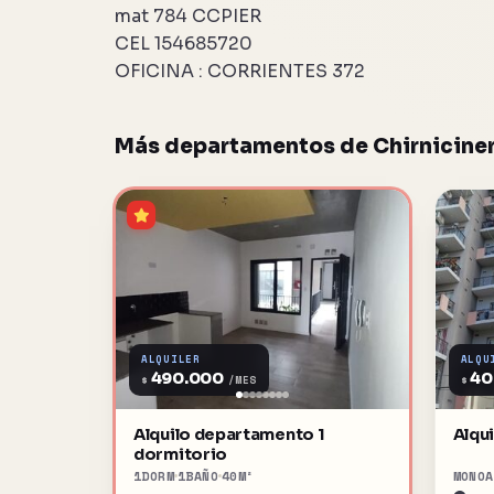
mat 784 CCPIER
CEL 154685720
OFICINA : CORRIENTES 372
Más departamentos de Chirniciner
ALQUILER
ALQU
490.000
40
$
$
/MES
Alquilo departamento 1
Alqu
dormitorio
1
DORM
1
BAÑO
40
M²
MONOA