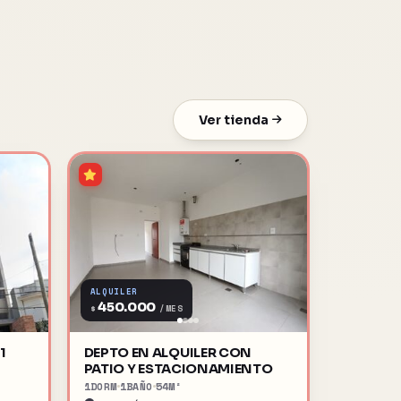
Ver tienda
ALQUILER
450.000
$
/MES
1
DEPTO EN ALQUILER CON
PATIO Y ESTACIONAMIENTO
1
DORM
1
BAÑO
54
M²