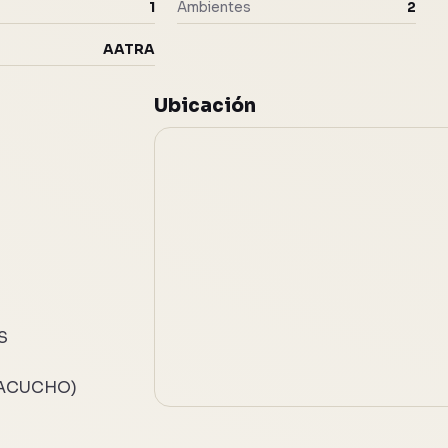
1
Ambientes
2
AATRA
Ubicación
S
YACUCHO)