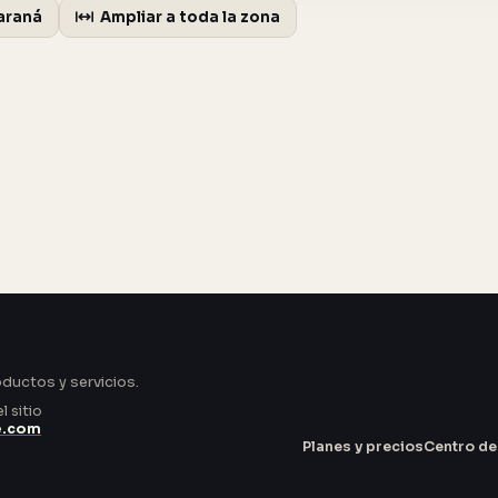
araná
Ampliar a toda la zona
oductos y servicios.
 sitio
e.com
Planes y precios
Centro de