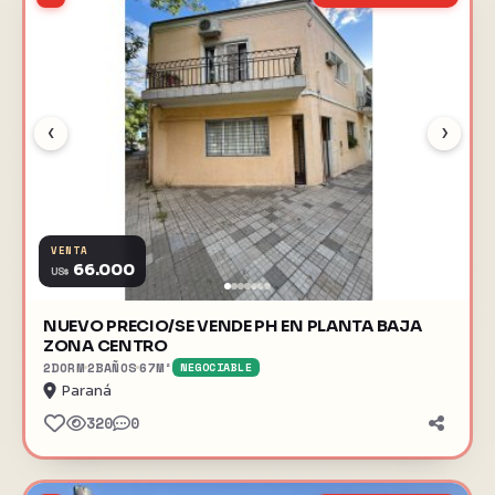
‹
›
VENTA
66.000
US$
NUEVO PRECIO/SE VENDE PH EN PLANTA BAJA
ZONA CENTRO
2
DORM
2
BAÑOS
67
M²
NEGOCIABLE
Paraná
320
0