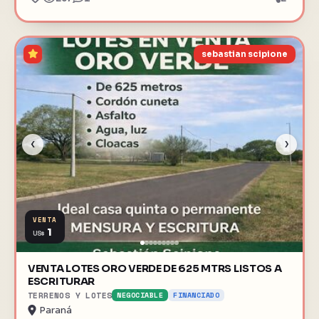
sebastian scipione
‹
›
VENTA
1
US$
VENTA LOTES ORO VERDE DE 625 MTRS LISTOS A
ESCRITURAR
TERRENOS Y LOTES
NEGOCIABLE
FINANCIADO
Paraná