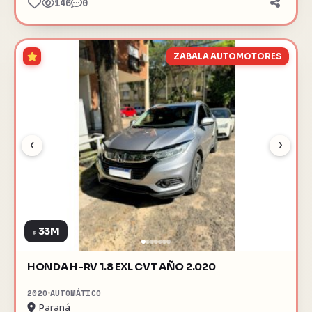
146
0
ZABALA AUTOMOTORES
‹
›
33M
$
HONDA H-RV 1.8 EXL CVT AÑO 2.020
2020
AUTOMÁTICO
Paraná