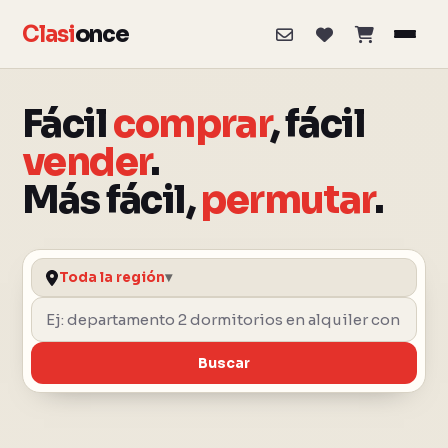
Clasi
once
Fácil
comprar
, fácil
vender
.
Más fácil,
permutar
.
Toda la región
▾
Buscar