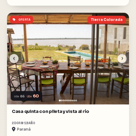
OFERTA
Tierra Colorada
‹
›
60
US$
85
US$
Casa quinta con pileta y vista al río
2
DORM
1
BAÑO
Paraná