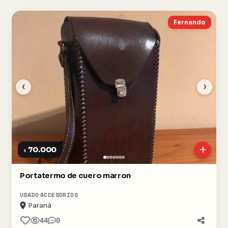
Fernando
‹
›
70.000
$
Portatermo de cuero marron
USADO
ACCESORIOS
Paraná
44
0