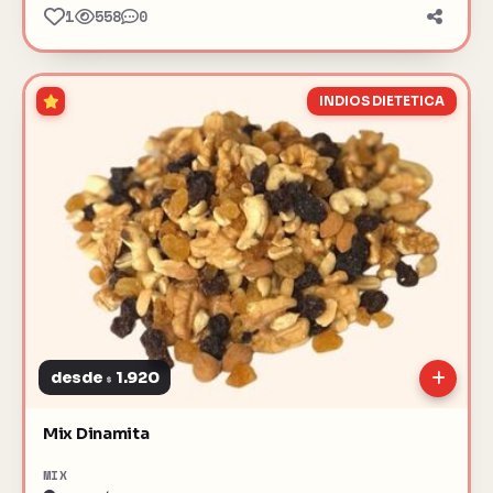
1
558
0
INDIOS DIETETICA
desde
1.920
$
Mix Dinamita
MIX