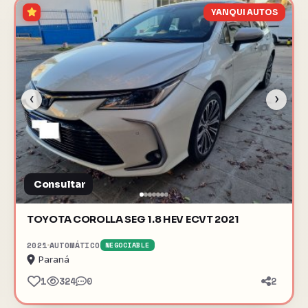
YANQUI AUTOS
‹
›
Consultar
TOYOTA COROLLA SEG 1.8 HEV ECVT 2021
2021
AUTOMÁTICO
NEGOCIABLE
Paraná
1
324
0
2