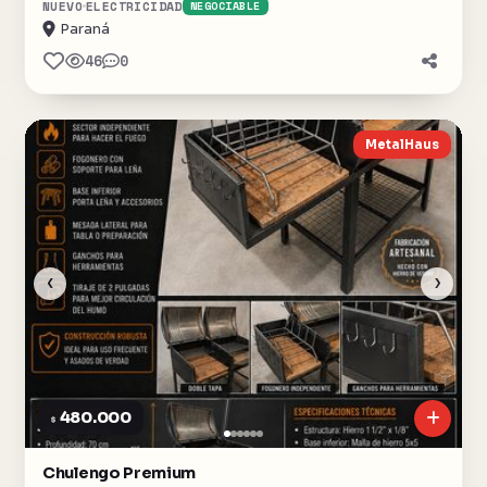
NUEVO
ELECTRICIDAD
NEGOCIABLE
Paraná
46
0
MetalHaus
‹
›
480.000
$
Chulengo Premium