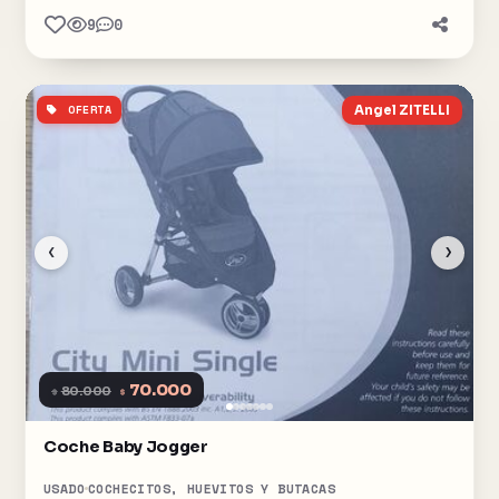
9
0
OFERTA
Angel ZITELLI
‹
›
70.000
$
80.000
$
Coche Baby Jogger
USADO
COCHECITOS, HUEVITOS Y BUTACAS