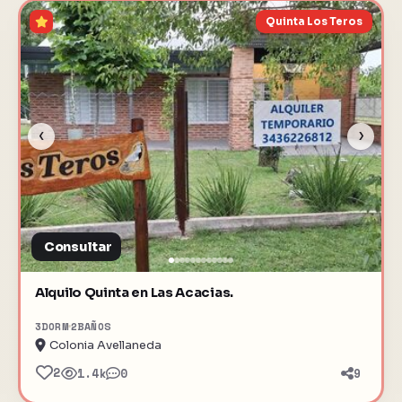
Quinta Los Teros
‹
›
Consultar
Alquilo Quinta en Las Acacias.
3
DORM
2
BAÑOS
Colonia Avellaneda
2
1.4k
0
9