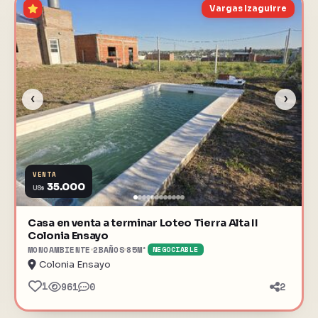
Vargas Izaguirre
‹
›
VENTA
35.000
US$
Casa en venta a terminar Loteo Tierra Alta II
Colonia Ensayo
MONOAMBIENTE
2
BAÑOS
85
M²
NEGOCIABLE
Colonia Ensayo
1
961
0
2