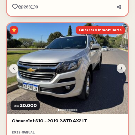
268
0
Guerrero Inmobiliaria
‹
›
20.000
US$
Chevrolet S10 - 2019 2.8TD 4X2 LT
2019
MANUAL