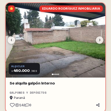
EDUARDO RODRÍGUEZ INMOBILIARIA
‹
›
ALQUILER
450.000
$
/MES
Se alquila galpón interno
GALPONES Y DEPÓSITOS
Paraná
142
0