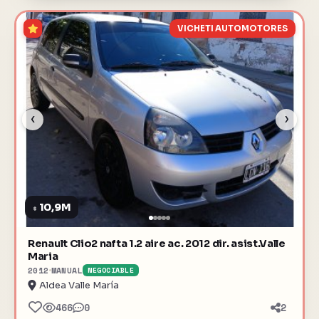
VICHETI AUTOMOTORES
‹
›
10,9M
$
Renault Clio2 nafta 1.2 aire ac. 2012 dir. asist.Valle
Maria
2012
MANUAL
NEGOCIABLE
Aldea Valle María
466
0
2