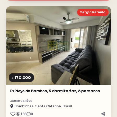
Sergio Peranio
170.000
$
PrPlaya de Bombas, 3 dormitorios, 8 personas
3
DORM
2
BAÑOS
Bombinhas, Santa Catarina, Brasil
188
0