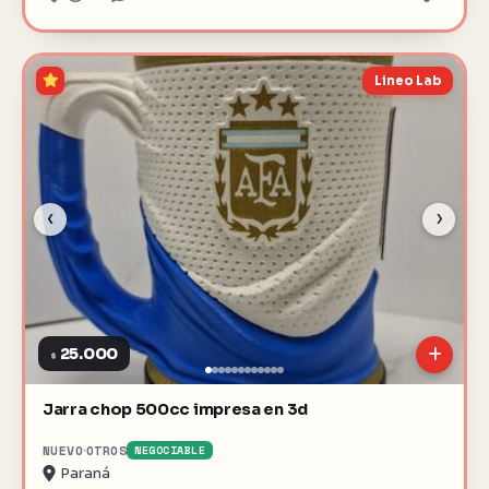
Lineo Lab
‹
›
25.000
$
Jarra chop 500cc impresa en 3d
NUEVO
OTROS
NEGOCIABLE
Paraná