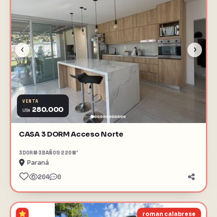
‹
›
VENTA
280.000
US$
CASA 3 DORM Acceso Norte
3
DORM
3
BAÑOS
220
M²
Paraná
204
0
roman calabrese