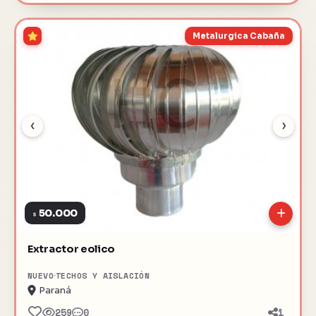
Metalurgica Cabaña
‹
›
50.000
$
Extractor eolico
NUEVO
TECHOS Y AISLACIÓN
Paraná
259
0
1