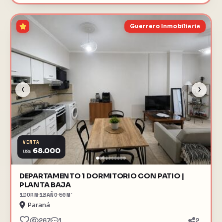
Guerrero Inmobiliaria
‹
›
VENTA
68.000
US$
DEPARTAMENTO 1 DORMITORIO CON PATIO |
PLANTA BAJA
1
DORM
1
BAÑO
50
M²
Paraná
267
1
2