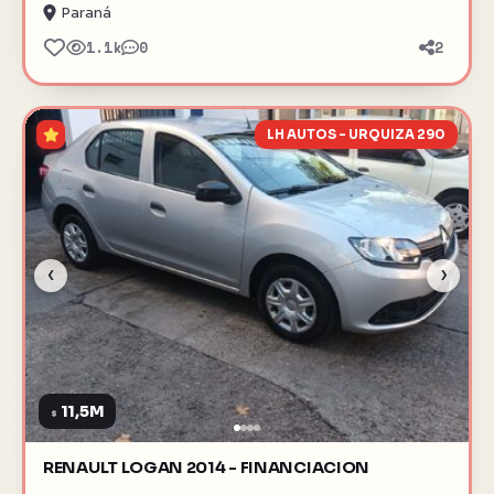
Paraná
1.1k
0
2
LH AUTOS - URQUIZA 290
‹
›
11,5M
$
RENAULT LOGAN 2014 - FINANCIACION