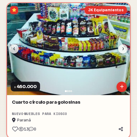
JK Equipamientos
‹
›
450.000
$
Cuarto círculo para golosinas
NUEVO
MUEBLES PARA KIOSCO
Paraná
13
0