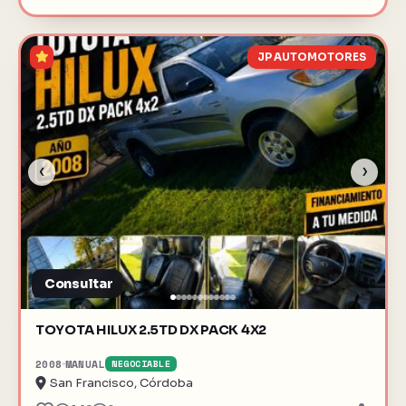
JP AUTOMOTORES
‹
›
Consultar
TOYOTA HILUX 2.5TD DX PACK 4X2
2008
MANUAL
NEGOCIABLE
San Francisco, Córdoba