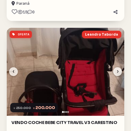
Paraná
15
0
OFERTA
Leandro Taborda
‹
›
200.000
$
250.000
$
VENDO COCHE BEBE CITY TRAVEL V3 CARESTINO