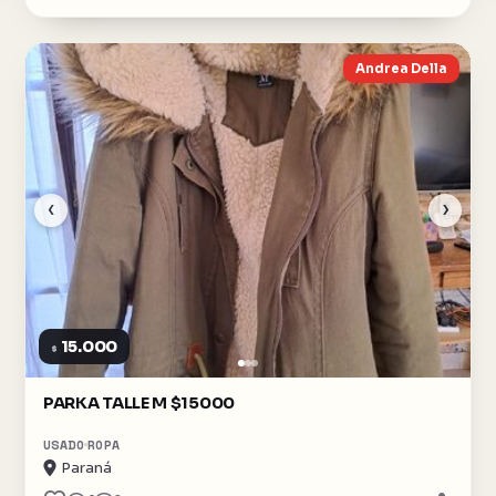
Andrea Della
‹
›
15.000
$
PARKA TALLE M $15000
USADO
ROPA
Paraná