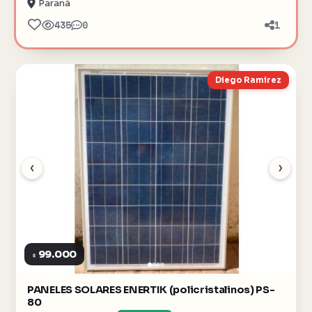
Paraná
435
0
1
Diego Ramirez
‹
›
99.000
$
PANELES SOLARES ENERTIK (policristalinos) PS-
80