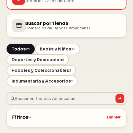
Todos los avisos del rubro
Buscar por tienda
Comercios de Tiendas Americanas
Todos
Bebés y Niños
21
18
Deportes y Recreación
1
Hobbies y Coleccionables
1
Indumentaria y Accesorios
1
Filtros
Limpiar