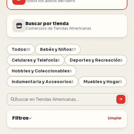
Todos los avisos del rubro
Buscar por tienda
Comercios de Tiendas Americanas
Todos
Bebés y Niños
22
17
Celulares y Telefonía
Deportes y Recreación
1
1
Hobbies y Coleccionables
1
Indumentaria y Accesorios
Muebles y Hogar
1
1
Filtros
Limpiar