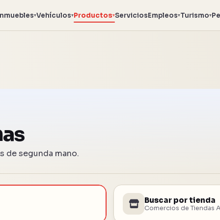
Inmuebles
Vehículos
Productos
Servicios
Empleos
Turismo
Pe
▾
▾
▾
▾
▾
nas
dos de segunda mano.
Buscar por tienda
Comercios de Tiendas 