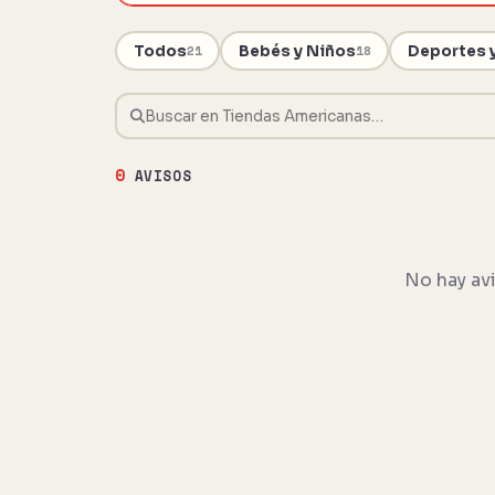
Todos
Bebés y Niños
Deportes 
21
18
0
AVISOS
No hay avi