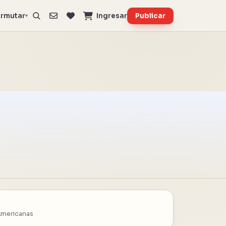
rmutar
Ingresar
Publicar
▾
Americanas