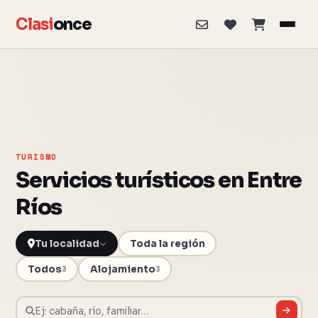
Clasi
once
TURISMO
Servicios turísticos en Entre
Ríos
Toda la región
Todos
Alojamiento
3
3