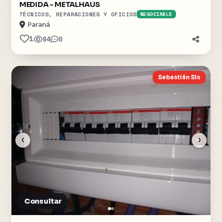
MEDIDA - METALHAUS
TÉCNICOS, REPARACIONES Y OFICIOS
NEGOCIABLE
Paraná
1
94
0
Sebastián Sls
‹
›
Consultar