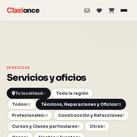
Clasi
once
SERVICIOS
Servicios y oficios
Toda la región
Todos
Técnicos, Reparaciones y Oficios
42
11
Profesionales
Construcción y Refacciones
10
7
Cursos y Clases particulares
Otros
3
3