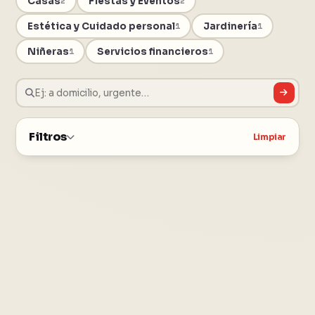
Casas
Fiestas y Eventos
2
2
Estética y Cuidado personal
Jardinería
1
1
Niñeras
Servicios financieros
1
1
Filtros
Limpiar