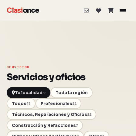
Clasi
once
SERVICIOS
Servicios y oficios
Toda la región
Todos
Profesionales
43
11
Técnicos, Reparaciones y Oficios
11
Construcción y Refacciones
7