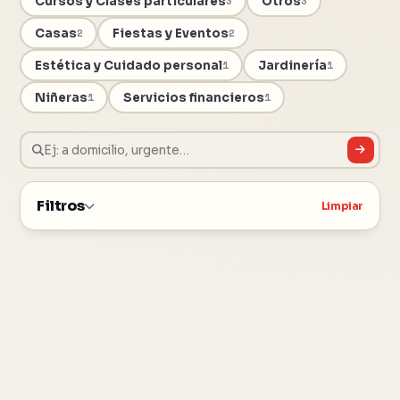
Cursos y Clases particulares
Otros
3
3
Casas
Fiestas y Eventos
2
2
Estética y Cuidado personal
Jardinería
1
1
Niñeras
Servicios financieros
1
1
Filtros
Limpiar