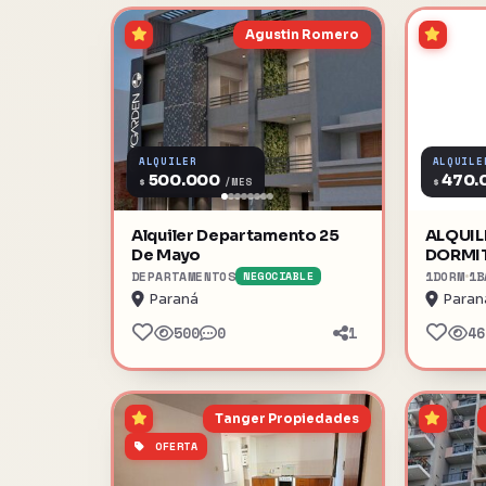
Agustin Romero
ALQUILER
ALQUILE
500.000
470.
$
$
/MES
Alquiler Departamento 25
ALQUIL
De Mayo
DORMI
RACED
DEPARTAMENTOS
1
DORM
1
B
NEGOCIABLE
Paraná
Paran
500
0
1
46
Tanger Propiedades
OFERTA