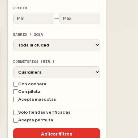
PRECIO
—
BARRIO / ZONA
DORMITORIOS (MÍN.)
Con cochera
Con pileta
Acepta mascotas
Solo tiendas verificadas
Acepta permuta
Aplicar filtros