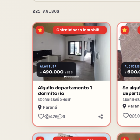
221 AVISOS
Chirnicinero Inmobiliaria
ALQUILER
ALQUILE
490.000
600.
$
$
/MES
Alquilo departamento 1
Se alqu
dormitorio
depart
dormit
1
DORM
1
BAÑO
40
M²
1
DORM
1
B
Paran
Paraná
10
476
0