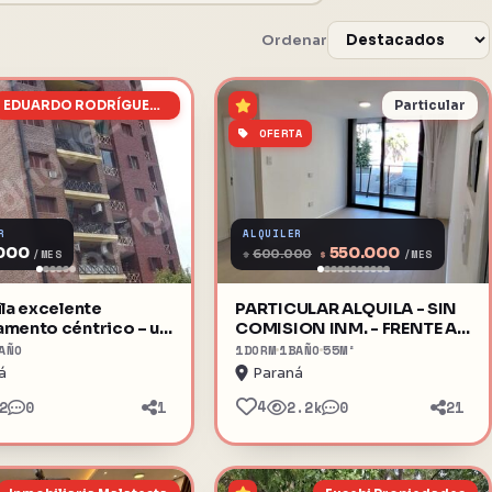
Ordenar
EDUARDO RODRÍGUEZ INMOBILIARIA
Particular
OFERTA
R
ALQUILER
000
550.000
$
600.000
$
/MES
/MES
ila excelente
PARTICULAR ALQUILA - SIN
amento céntrico – un
COMISION INM. - FRENTE A
orio
LA UNER - 1 DORMITORIO
AÑO
1
DORM
1
BAÑO
55
M²
á
Paraná
4
2
0
1
2.2k
0
21