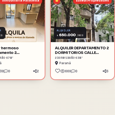
Inmobiliaria Malatesta
Eusebi Propiedades
R
ALQUILER
650.000
$
ES
/MES
er hermoso
ALQUILER DEPARTAMENTO 2
amento 2
DORMITORIOS CALLE
ochera calle
COLON 178
AÑO
67
M²
2
DORM
1
BAÑO
63
M²
 Aires
á
Paraná
38
0
2
669
0
6