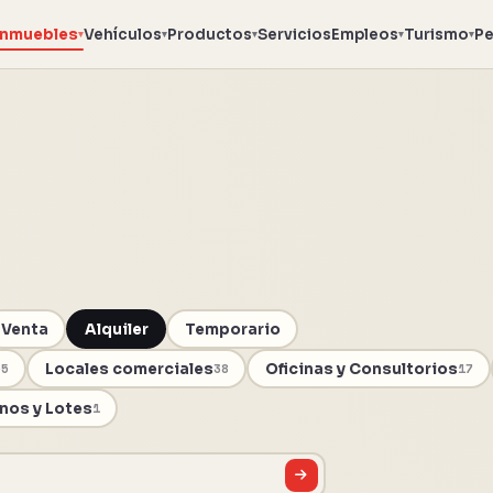
Inmuebles
Vehículos
Productos
Servicios
Empleos
Turismo
Pe
▾
▾
▾
▾
▾
Venta
Alquiler
Temporario
Locales comerciales
Oficinas y Consultorios
55
38
17
nos y Lotes
1