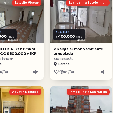
Estudio Viscay
Evangelina Sotelo Inmobiliaria
R
ALQUILER
000
400.000
$
/MES
/MES
LO DEPTO 2 DORM
en alquiler monoambiente
CO $500.000 + EXP+
amoblado
🔥
AÑO
60
M²
1
DORM
1
BAÑO
á
Paraná
4
0
5
41
0
2
Agustin Romero
Inmobiliaria San Martin