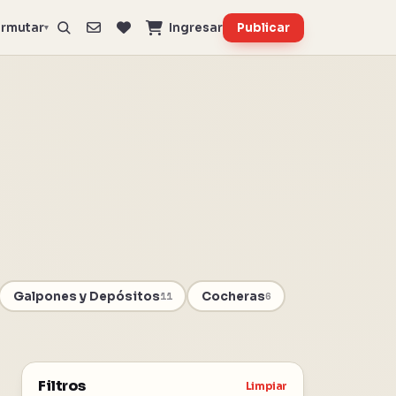
rmutar
Ingresar
Publicar
▾
Galpones y Depósitos
Cocheras
11
6
Filtros
Limpiar