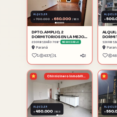
ALQUILER
ALQUILE
650.000
500.
$
700.000
$
$
/MES
DPTO. AMPLIO, 2
ALQUIL
DORMITORIOS EN LA MEJOR
DORMI
ZONA - ALAMEDA
2
DORM
1
BAÑO
70
M²
1
DORM
1
B
NEGOCIABLE
Paraná
Paran
1
437
1
2
46
Chirnicinero Inmobiliaria
ALQUILER
ALQUILE
450.000
550.
$
$
/MES