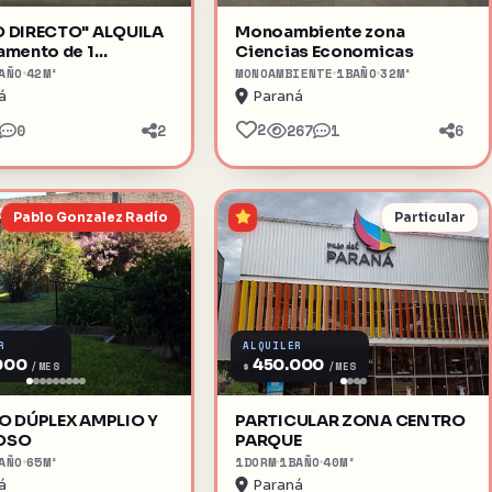
RECTO" ALQUILA
Monoambiente zona
amento de 1
Ciencias Economicas
o (a estrenar) calle
AÑO
42
M²
MONOAMBIENTE
1
BAÑO
32
M²
mayo 571
á
Paraná
2
0
2
267
1
6
Pablo Gonzalez Radío
Particular
R
ALQUILER
000
450.000
$
/MES
/MES
LIO Y
PARTICULAR ZONA CENTRO
OSO
PARQUE
AÑO
65
M²
1
DORM
1
BAÑO
40
M²
á
Paraná