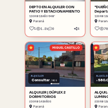
DEPTO EN ALQUILER CON
"DUEÑO DI
PATIO Y ESTACIONAMIENTO
Depart
dormitori
1
DORM
1
BAÑO
54
M²
1
DORM
1
B
25 de 
Paraná
Paran
1
1.2k
0
4
76
MIGUEL CASTILLO
ALQUILER
ALQUILE
Consultar
580.
$
/MES
ALQUILER | DÚPLEX 2
ALQUILO DÚPLEX AMP
DORMITORIOS
LUMIN
2
DORM
14
BAÑOS
2
DORM
1
B
Paraná
Paran