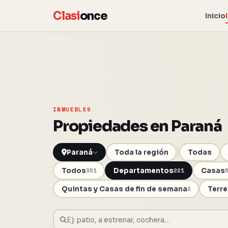
Clasi
once
Inicio
INMUEBLES
Propiedades en Paraná
Paraná
Toda la región
Todas
Todos
Departamentos
Casas
351
221
Quintas y Casas de fin de semana
Terre
2