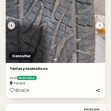
‹
›
Consultar
Yantas y neumaticos
2018
NEGOCIABLE
Paraná
10
0
Particular