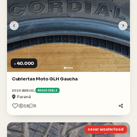
‹
›
40.000
$
Cubiertas Moto GLH Gaucha
2024
MANUAL
NEGOCIABLE
Paraná
16
0
cesar wouterlood