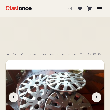
Clasi
once
Inicio
·
Vehículos
·
Taza de rueda Hyundai i10. $2000 C/U
‹
›