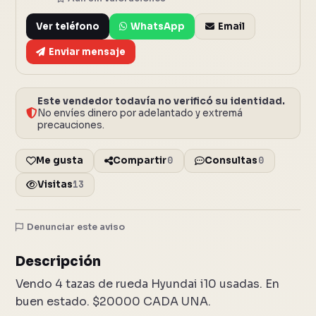
Ver teléfono
WhatsApp
Email
Enviar mensaje
Este vendedor todavía no verificó su identidad.
No envíes dinero por adelantado y extremá
precauciones.
0
0
Me gusta
Compartir
Consultas
13
Visitas
Denunciar este aviso
2 fotos
Cerrar
Descripción
Vendo 4 tazas de rueda Hyundai i10 usadas. En
buen estado. $20000 CADA UNA.