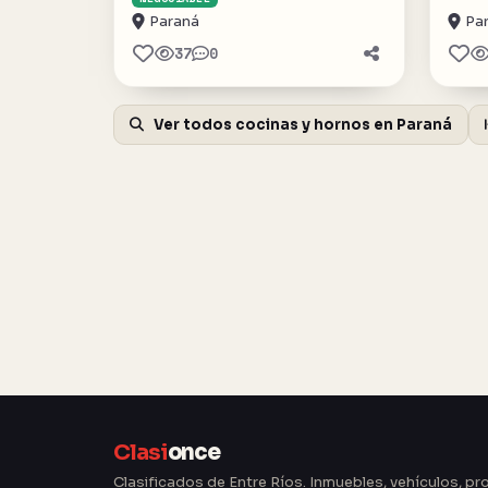
Paraná
Pa
37
0
Ver todos cocinas y hornos en Paraná
Clasi
once
Clasificados de Entre Ríos. Inmuebles, vehículos, pr