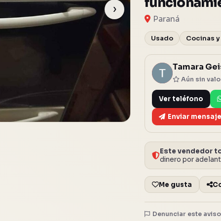
funcionami
›
Paraná
Usado
Cocinas y
Tamara Gei
T
Aún sin val
Ver teléfono
Enviar mensaj
Este vendedor to
dinero por adelan
Me gusta
C
Denunciar este avis