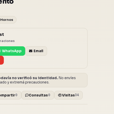
ento
 Hornos
st
oraciones
WhatsApp
Email
e
davía no verificó su identidad.
No envíes
tado y extremá precauciones.
0
0
34
ompartir
Consultas
Visitas
o