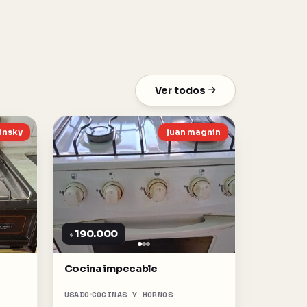
Ver todos
tinsky
juan magnin
190.000
$
Cocina impecable
USADO
COCINAS Y HORNOS