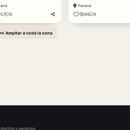
raná
Paraná
17
0
24
0
Ampliar a toda la zona
oductos y servicios.