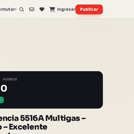
rmutar
Ingresar
Publicar
▾
Y HORNOS
00
E
encia 5516A Multigas –
 – Excelente