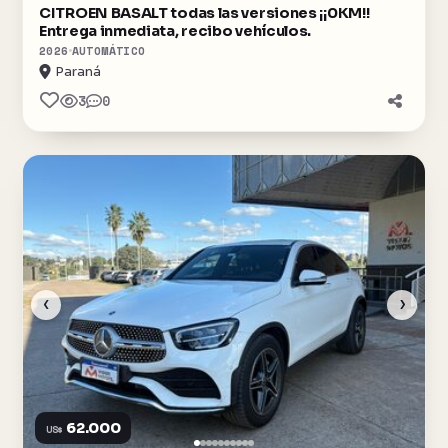
CITROEN BASALT todas las versiones ¡¡0KM!!
Entrega inmediata, recibo vehículos.
2026
AUTOMÁTICO
Paraná
3
0
‹
›
62.000
US$