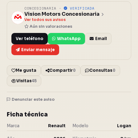
CONCESIONARIA ·
VERIFICADA
Vision Motors Concesionaria
V
Ver todos sus avisos
Aún sin valoraciones
Ver teléfono
WhatsApp
Email
Enviar mensaje
0
0
Me gusta
Compartir
Consultas
45
Visitas
Denunciar este aviso
12 fotos
Cerrar
Ficha técnica
Marca
Renault
Modelo
Logan