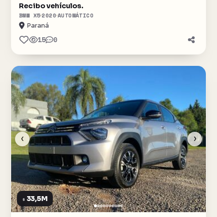
Recibo vehículos.
BMW X5
2020
AUTOMÁTICO
Paraná
15
0
‹
›
33,5M
$