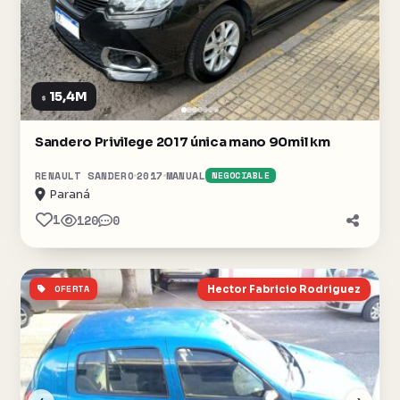
15,4M
$
Sandero Privilege 2017 única mano 90mil km
RENAULT SANDERO
2017
MANUAL
NEGOCIABLE
Paraná
1
120
0
OFERTA
Hector Fabricio Rodriguez