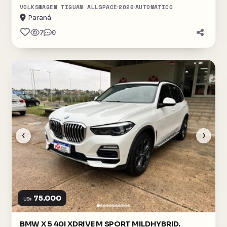
VOLKSWAGEN TIGUAN ALLSPACE
2026
AUTOMÁTICO
Paraná
7
0
‹
›
75.000
US$
BMW X 5 40I XDRIVE M SPORT MILDHYBRID.