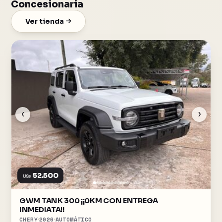
Concesionaria
Ver tienda
‹
›
52.500
US$
GWM TANK 300 ¡¡0KM CON ENTREGA
INMEDIATA!!
CHERY
2026
AUTOMÁTICO