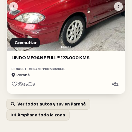
‹
›
Consultar
LINDO MEGANE FULL!!! 123.000 KMS
RENAULT MEGANE
2005
MANUAL
Paraná
35
0
1
Ver todos autos y suv en Paraná
Ampliar a toda la zona