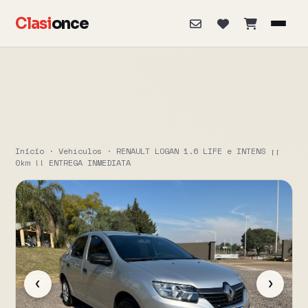
Clasi
once
Inicio
·
Vehículos
·
RENAULT LOGAN 1.6 LIFE e INTENS ¡¡
0km !! ENTREGA INMEDIATA
‹
›