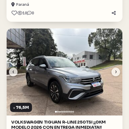
Paraná
10
0
‹
›
76,5M
$
VOLKSWAGEN TIGUAN R-LINE 250TSI ¡¡0KM
MODELO 2026 CON ENTREGA INMEDIATA!!