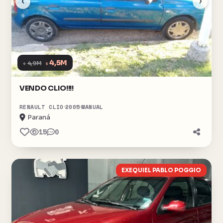
‹
›
4,5M
$
4,9M
$
VENDO CLIO!!!!
RENAULT CLIO
2005
MANUAL
Paraná
15
0
EXEQUIEL PABLO POGGIO