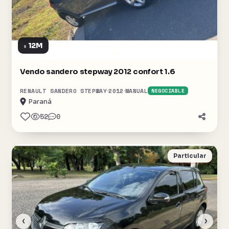
12M
$
Vendo sandero stepway 2012 confort 1.6
RENAULT SANDERO STEPWAY
2012
MANUAL
NEGOCIABLE
Paraná
52
0
Particular
‹
›