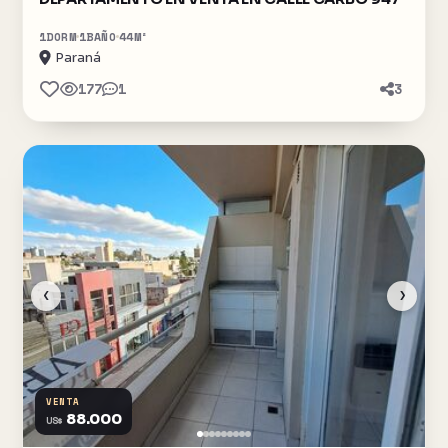
1
DORM
1
BAÑO
44
M²
Paraná
177
1
3
‹
›
VENTA
88.000
US$