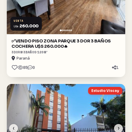
VENTA
260.000
US$
✅️VENDO PISO ZONA PARQUE 3 DOR 3 BAÑOS
COCHERA U$S 260.000🔥
3
DORM
3
BAÑOS
120
M²
Paraná
85
0
1
Estudio Viscay
‹
›