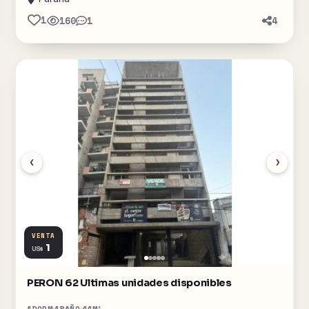
1
160
1
4
‹
›
VENTA
1
US$
PERON 62 Ultimas unidades disponibles
1
DORM
1
BAÑO
44
M²