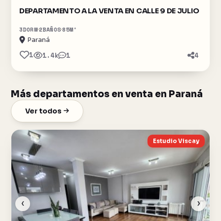
DEPARTAMENTO A LA VENTA EN CALLE 9 DE JULIO
3
DORM
2
BAÑOS
85
M²
Paraná
1
1.4k
1
4
Más departamentos en venta en Paraná
Ver todos
Estudio Viscay
‹
›