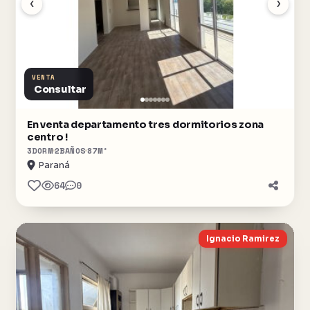
‹
›
VENTA
Consultar
En venta departamento tres dormitorios zona
centro !
3
DORM
2
BAÑOS
87
M²
Paraná
64
0
Ignacio Ramirez