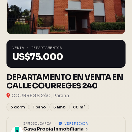
VENTA · DEPARTAMENTOS
US$
75.000
DEPARTAMENTO EN VENTA EN
CALLE COURREGES 240
COURREGS 240, Paraná
3 dorm
1 baño
5 amb
80 m²
INMOBILIARIA ·
VERIFICADA
Casa Propia Inmobiliaria