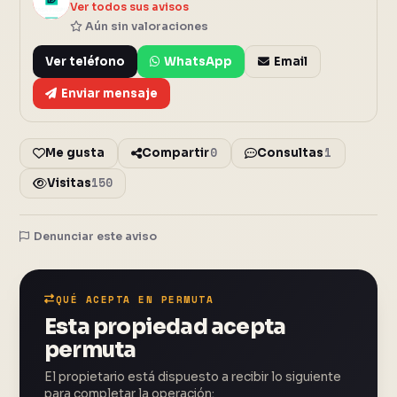
C
Ver todos sus avisos
Aún sin valoraciones
Ver teléfono
WhatsApp
Email
Enviar mensaje
0
1
Me gusta
Compartir
Consultas
150
Visitas
Denunciar este aviso
11 fotos
Cerrar
QUÉ ACEPTA EN PERMUTA
Esta propiedad acepta
permuta
El propietario está dispuesto a recibir lo siguiente
para completar la operación: