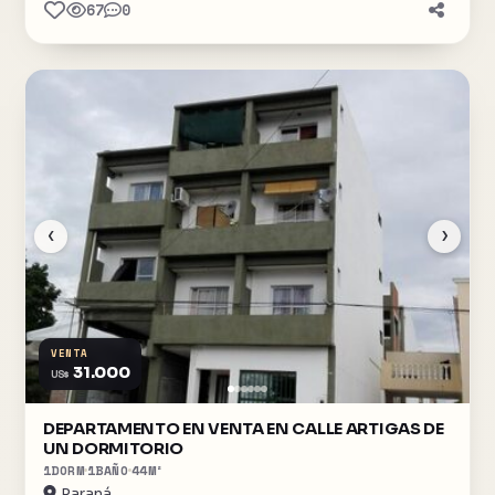
67
0
‹
›
VENTA
31.000
US$
DEPARTAMENTO EN VENTA EN CALLE ARTIGAS DE
UN DORMITORIO
1
DORM
1
BAÑO
44
M²
Paraná