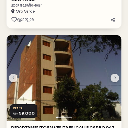
1
DORM
1
BAÑO
40
M²
Oro Verde
92
0
‹
›
VENTA
59.000
US$
DEPARTAMENTO EN VENTA EN CALLE CARBO 947