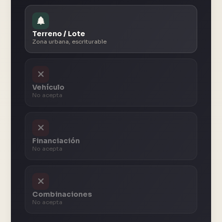
Terreno / Lote
Zona urbana, escriturable
Vehículo
No acepta
Financiación
No acepta
Combinaciones
No acepta