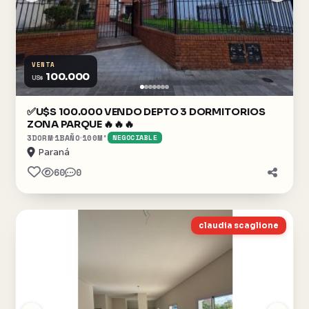
VENTA
100.000
US$
✅️U$S 100.000 VENDO DEPTO 3 DORMITORIOS
ZONA PARQUE 🔥🔥🔥
3
DORM
1
BAÑO
100
M²
NEGOCIABLE
Paraná
60
0
claudia scaglione