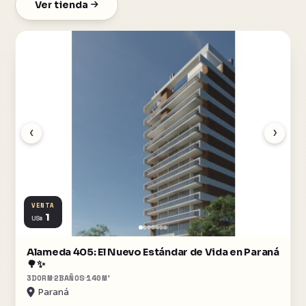
Ver tienda
‹
›
VENTA
1
US$
Alameda 405: El Nuevo Estándar de Vida en Paraná
🌳✨
3
DORM
2
BAÑOS
140
M²
Paraná