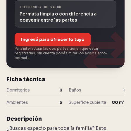
DIFERENCIA DE VALOR
Permuta limpia o con diferencia a
convenir entre las partes
Ingresá para ofrecer lo tuyo
Para interactuar las dos partes tienen que estar
registradas. Sin cuenta podés mirar los avisos apto-
permuta.
Ficha técnica
Dormitorios
3
Baños
1
Ambientes
5
Superficie cubierta
80 m²
Descripción
¿Buscas espacio para toda la familia? Este