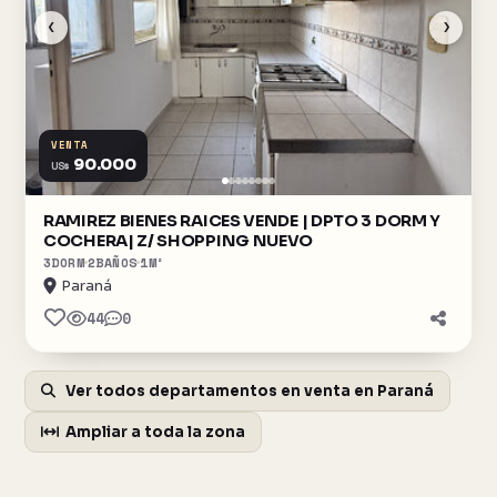
‹
›
VENTA
90.000
US$
RAMIREZ BIENES RAICES VENDE | DPTO 3 DORM Y
COCHERA| Z/ SHOPPING NUEVO
3
DORM
2
BAÑOS
1
M²
Paraná
44
0
Ver todos departamentos en venta en Paraná
Ampliar a toda la zona