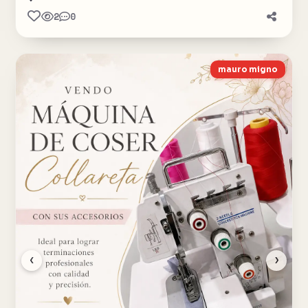
2
0
mauro migno
‹
›