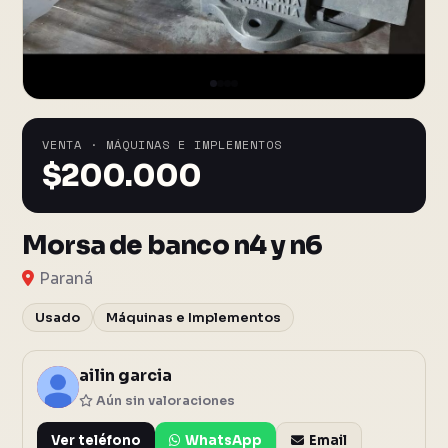
VENTA · MÁQUINAS E IMPLEMENTOS
$
200.000
Morsa de banco n4 y n6
Paraná
Usado
Máquinas e Implementos
ailin garcia
A
Aún sin valoraciones
Ver teléfono
WhatsApp
Email