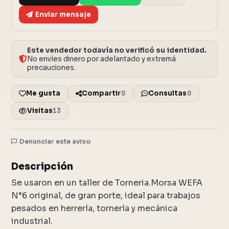
Enviar mensaje
Este vendedor todavía no verificó su identidad.
No envíes dinero por adelantado y extremá
precauciones.
0
0
Me gusta
Compartir
Consultas
13
Visitas
Denunciar este aviso
4 fotos
Cerrar
Descripción
Se usaron en un taller de Torneria.Morsa WEFA
N°6 original, de gran porte, ideal para trabajos
pesados en herrería, tornería y mecánica
industrial.