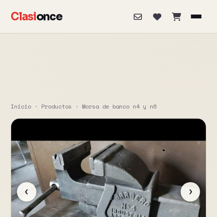
Clasi
once
Inicio
·
Productos
·
Morsa de banco n4 y n6
‹
›