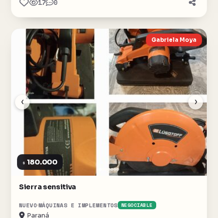
17
0
Gabriela Moya
‹
›
180.000
$
Sierra sensitiva
NUEVO
MÁQUINAS E IMPLEMENTOS
NEGOCIABLE
Paraná