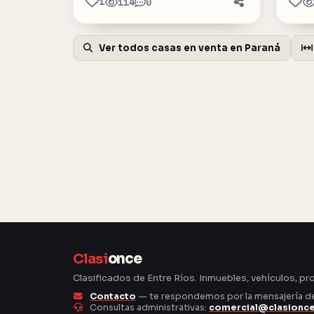
1
114
0
Ver todos casas en venta en Paraná
Clasi
once
Clasificados de Entre Ríos. Inmuebles, vehículos, pr
Contacto
— te respondemos por la mensajería del
Consultas administrativas:
comercial@clasionc