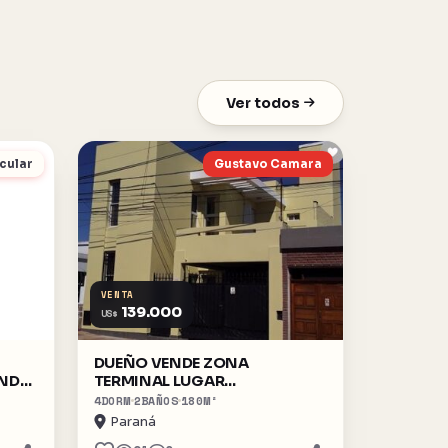
Ver todos
cular
Gustavo Camara
VENTA
139.000
US$
DUEÑO VENDE ZONA
ENDO
TERMINAL LUGAR
ESTRATEGICO
4
DORM
2
BAÑOS
180
M²
Paraná