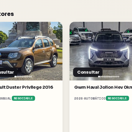
tores
sultar
Consultar
ult Duster Privilege 2016
Gwm Haval Jolion Hev 0k
MANUAL
2026
AUTOMÁTICO
NEGOCIABLE
NEGOCIABLE