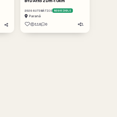
BYD Atto 2 Dm-i 0km
2026
AUTOMÁTICO
NEGOCIABLE
Paraná
116
0
1