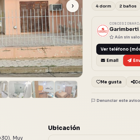
›
4 dorm
2 baños
CONCESIONAR
Garimberti
G
Aún sin val
Ver teléfono (móv
Email
En
Me gusta
C
Denunciar este avis
Ubicación
×30). Muy