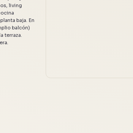
os, living
cocina
planta baja. En
mplio balcón)
a terraza.
era.