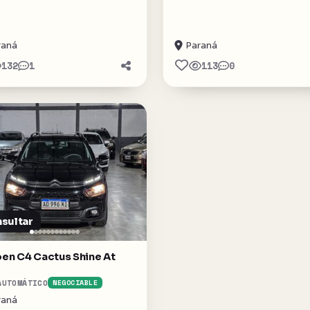
raná
Paraná
132
1
113
0
sultar
oen C4 Cactus Shine At
AUTOMÁTICO
NEGOCIABLE
raná