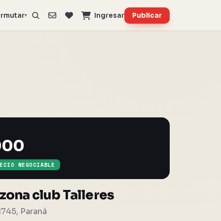
rmutar
Ingresar
Publicar
▾
000
ECIO NEGOCIABLE
zona club Talleres
1745, Paraná