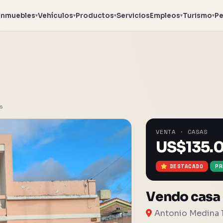
Inmuebles
Vehículos
Productos
Servicios
Empleos
Turismo
Pe
▾
▾
▾
▾
▾
s
VENTA · CASAS
US$
135.
DESTACADO
PR
Vendo casa 
Antonio Medina 