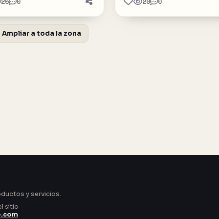
25
0
20
0
Ampliar a toda la zona
oductos y servicios.
 sitio
e.com