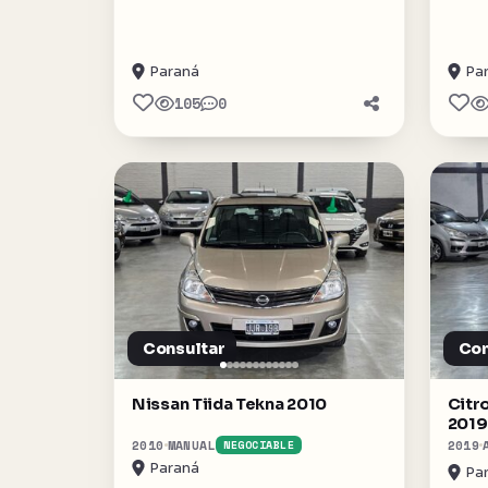
Paraná
Pa
105
0
Consultar
Con
Nissan Tiida Tekna 2010
Citr
2019
2010
MANUAL
2019
NEGOCIABLE
Paraná
Pa