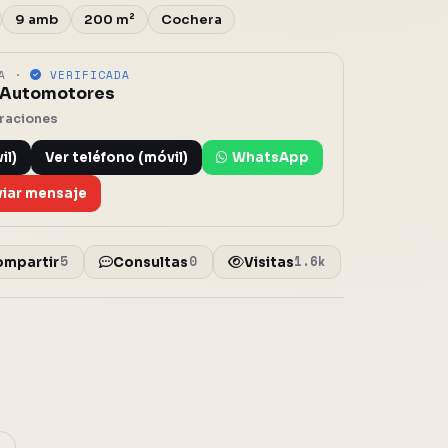
9 amb
200 m²
Cochera
IA ·
VERIFICADA
 Automotores
oraciones
il)
Ver teléfono (móvil)
WhatsApp
viar mensaje
5
0
1.6k
ompartir
Consultas
Visitas
o
Cerrar