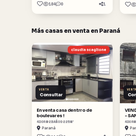
184
0
1
Más casas en venta en Paraná
claudia scaglione
VENTA
VENT
Consultar
Con
En venta casa dentrro de
VEN
boulevares !
- SA
4
DORM
2
BAÑOS
225
M²
4
DORM
Paraná
Pa