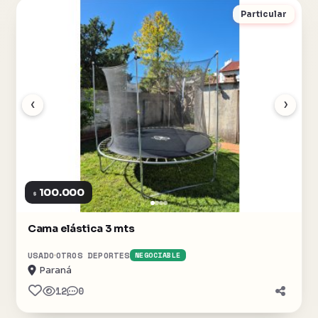
Particular
‹
›
100.000
$
Cama elástica 3 mts
USADO
OTROS DEPORTES
NEGOCIABLE
Paraná
12
0