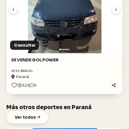
‹
›
Consultar
SE VENDE GOL POWER
2011
MANUAL
Paraná
110
0
Más otros deportes en Paraná
Ver todos