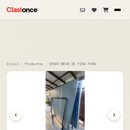
Clasi
once
Inicio
·
Productos
·
VENDO MESA DE PING PONG
‹
›