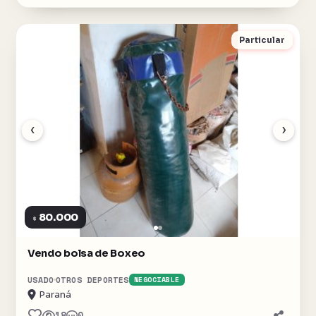
Particular
‹
›
80.000
$
Vendo bolsa de Boxeo
USADO
OTROS DEPORTES
NEGOCIABLE
Paraná
18
0