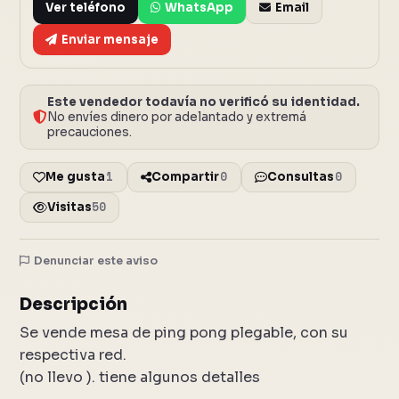
Ver teléfono
WhatsApp
Email
Enviar mensaje
Este vendedor todavía no verificó su identidad.
No envíes dinero por adelantado y extremá
precauciones.
1
0
0
Me gusta
Compartir
Consultas
50
Visitas
Denunciar este aviso
3 fotos
Cerrar
Descripción
Se vende mesa de ping pong plegable, con su
respectiva red.
(no llevo ). tiene algunos detalles