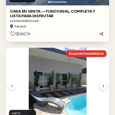
CASA EN VENTA — FUNCIONAL, COMPLETA Y
LISTA PARA DISFRUTAR
2
DORM
2
BAÑOS
90
M²
Paraná
29
0
Esquivel Inmobiliaria
‹
›
VENTA