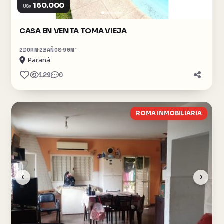
160.000
US$
CASA EN VENTA TOMA VIEJA
2
DORM
2
BAÑOS
90
M²
Paraná
129
0
ROMA INMOBILIARIA
‹
›