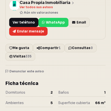
Casa Propia Inmobiliaria
C
Ver todos sus avisos
Aún sin valoraciones
Ver teléfono
WhatsApp
Email
Enviar mensaje
1
0
Me gusta
Compartir
Consultas
335
Visitas
Denunciar este aviso
10 fotos
Cerrar
Ficha técnica
Dormitorios
2
Baños
1
Ambientes
5
Superficie cubierta
66 m²