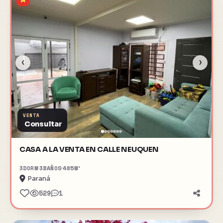
‹
›
VENTA
Consultar
CASA A LA VENTA EN CALLE NEUQUEN
3
DORM
3
BAÑOS
485
M²
Paraná
529
1