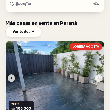
339
0
4
Más casas en venta en Paraná
Ver todos
LORENA ACOSTA
‹
›
VENTA
165.000
US$