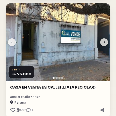
‹
›
VENTA
75.000
US$
CASA EN VENTA EN CALLE ILLIA (A RECICLAR)
3
DORM
1
BAÑO
108
M²
Paraná
295
0