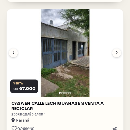
‹
›
VENTA
67.000
US$
CASA EN CALLE LECHIGUANAS EN VENTA A
RECICLAR
2
DORM
1
BAÑO
145
M²
Paraná
49
0