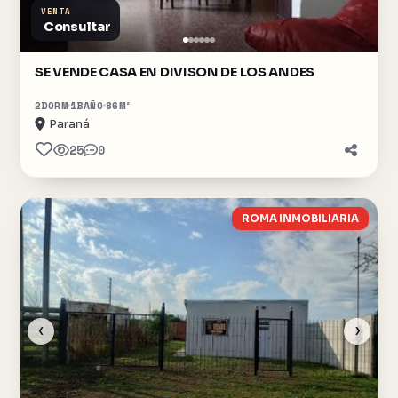
VENTA
Consultar
SE VENDE CASA EN DIVISON DE LOS ANDES
2
DORM
1
BAÑO
86
M²
Paraná
25
0
ROMA INMOBILIARIA
‹
›