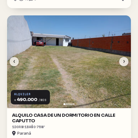
‹
›
ALQUILER
490.000
$
/MES
ALQUILO CASA DE UN DORMITORIO EN CALLE
CAPUTTO
1
DORM
1
BAÑO
75
M²
Paraná