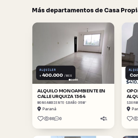
Más departamentos de Casa Propia
ALQUILER
ALQU
400.000
Con
$
/MES
ALQUILO MONOAMBIENTE EN
OPO
CALLE URQUIZA 1364
ALQU
MONOAMBIENTE
1
BAÑO
35
M²
1
DORM
Paraná
Pa
86
0
1