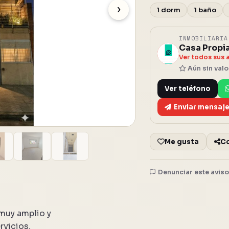
›
1 dorm
1 baño
INMOBILIARI
Casa Propia
C
Ver todos sus 
Aún sin val
Ver teléfono
Enviar mensaj
Me gusta
C
Denunciar este avis
muy amplio y
rvicios,