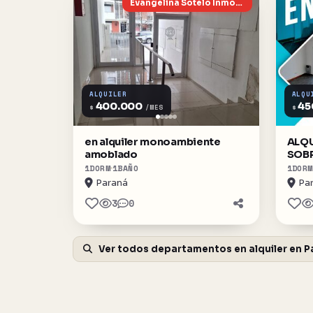
Evangelina Sotelo Inmobiliaria
ALQUILER
ALQU
400.000
45
$
$
/MES
en alquiler monoambiente
ALQ
amoblado
SOBR
1
DORM
1
BAÑO
1
DORM
Paraná
Pa
3
0
Ver todos departamentos en alquiler en P