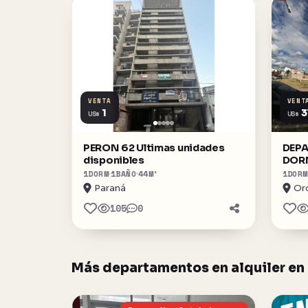
VENTA
VENT
1
3
US$
US$
PERON 62 Ultimas unidades
DEPA
disponibles
DORM
1
DORM
1
BAÑO
44
M²
1
DORM
Paraná
Or
105
0
Más departamentos en alquiler en