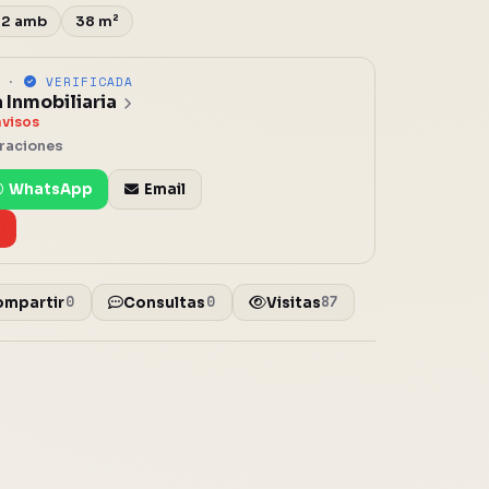
2 amb
38 m²
A ·
VERIFICADA
 Inmobiliaria
avisos
oraciones
WhatsApp
Email
e
0
0
87
ompartir
Consultas
Visitas
o
Cerrar