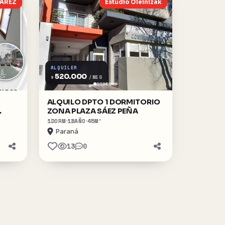
UAREZ
Estudio Oleinizak
ALQUILER
520.000
$
/MES
ALQUILO DPTO 1 DORMITORIO
ZONA PLAZA SÁEZ PEÑA
1
DORM
1
BAÑO
45
M²
Paraná
13
0