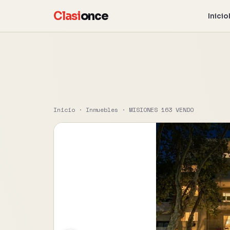
Clasi
once
Inicio
Inicio
·
Inmuebles
·
MISIONES 163 VENDO