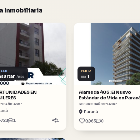
 Inmobiliaria
ILER
VENTA
sultar
1
US$
/MES
RTUNIDADES EN
Alameda 405: El Nuevo
ILERES
Estándar de Vida en Paran
1
BAÑO
45
M²
3
DORM
2
BAÑOS
140
M²
raná
Paraná
723
1
1
63
0