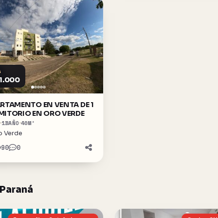
A
1.000
RTAMENTO EN VENTA DE 1
ITORIO EN ORO VERDE
1
BAÑO
40
M²
o Verde
90
0
 Paraná