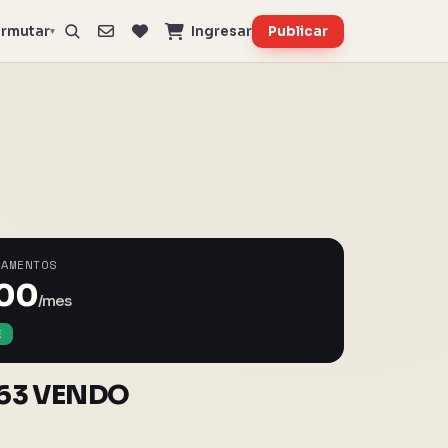
rmutar
Ingresar
Publicar
▾
TAMENTOS
000
/mes
E
163 VENDO