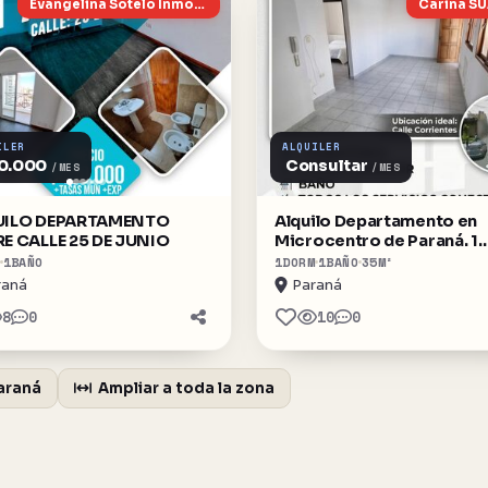
Evangelina Sotelo Inmobiliaria
Carina S
ILER
ALQUILER
0.000
Consultar
/MES
/MES
UILO DEPARTAMENTO
Alquilo Departamento en
E CALLE 25 DE JUNIO
Microcentro de Paraná. 1
dormitorio. Todos los
1
BAÑO
1
DORM
1
BAÑO
35
M²
servicios.
raná
Paraná
8
0
10
0
araná
Ampliar a toda la zona