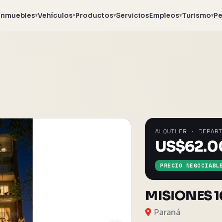
Inmuebles
Vehículos
Productos
Servicios
Empleos
Turismo
Pe
▾
▾
▾
▾
▾
ALQUILER · DEPAR
US$
62.
PRECIO NEGOCIABL
MISIONES 
Paraná