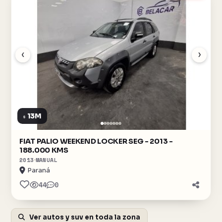
‹
›
13M
$
FIAT PALIO WEEKEND LOCKER SEG - 2013 -
188.000 KMS
2013
MANUAL
Paraná
44
0
Ver autos y suv en toda la zona