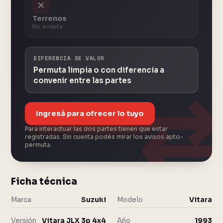
Terrenos
No acepta
DIFERENCIA DE VALOR
Permuta limpia o con diferencia a
convenir entre las partes
Ingresá para ofrecer lo tuyo
Para interactuar las dos partes tienen que estar
registradas. Sin cuenta podés mirar los avisos apto-
permuta.
Ficha técnica
Marca
Suzuki
Modelo
Vitara
Versión
Vitara JLX 3p 4x4
Año
1993