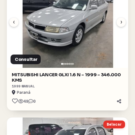
‹
›
Consultar
MITSUBISHI LANCER GLXI 1.6 N – 1999 – 346.000
KMS
1999
MANUAL
Paraná
49
0
Belacar