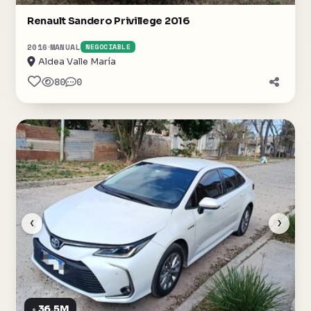
Renault Sandero Privillege 2016
2016
MANUAL
NEGOCIABLE
Aldea Valle María
80
0
‹
›
36,5M
$