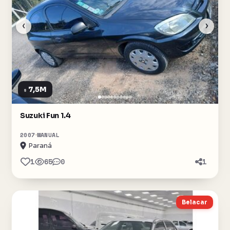
‹
›
7,5M
$
Suzuki Fun 1.4
2007
MANUAL
Paraná
1
65
0
1
Belacar