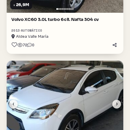
26,9M
$
Volvo XC60 3.0L turbo 6cil. Nafta 304 cv
2013
AUTOMÁTICO
Aldea Valle María
72
0
‹
›