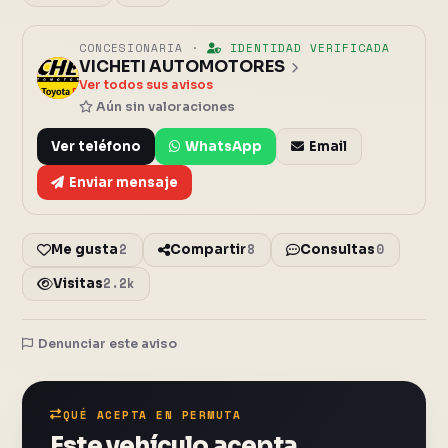
CONCESIONARIA ·
IDENTIDAD VERIFICADA
VICHETI AUTOMOTORES
V
Ver todos sus avisos
Aún sin valoraciones
Ver teléfono
WhatsApp
Email
Enviar mensaje
2
8
0
Me gusta
Compartir
Consultas
2.2k
Visitas
Denunciar este aviso
11 fotos
Cerrar
QUÉ ACEPTA EN PERMUTA
Este vehículo acepta