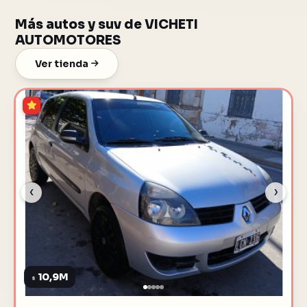
Más autos y suv de VICHETI
AUTOMOTORES
Ver tienda
‹
›
10,9M
$