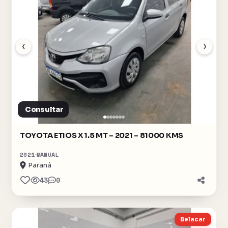
‹
›
Consultar
TOYOTA ETIOS X 1.5 MT – 2021 – 81000 KMS
2021
MANUAL
Paraná
43
0
Belacar