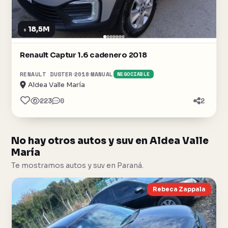
18,5M
$
Renault Captur 1.6 cadenero 2018
RENAULT DUSTER
2018
MANUAL
NEGOCIABLE
Aldea Valle María
223
0
2
No hay otros autos y suv en Aldea Valle
María
Te mostramos autos y suv en Paraná.
Rebeca Zappala