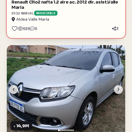
Renault Clio2 nafta 1.2 aire ac. 2012 dir. asist.Valle
Maria
2012
MANUAL
NEGOCIABLE
Aldea Valle María
529
0
3
‹
›
14,9M
$