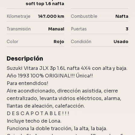
soft top 1.6 nafta
Kilometraje
147.000 km
Combustible
Nafta
Transmisión
Manual
Puertas
3
Color
Rojo
Condición
Usado
Descripción
Suzuki Vitara JLX 3p 1.6L nafta 4X4 con alta y baja.
Año 1993 100% ORIGINAL!!! Única!!
Para entendidos!
Aire acondicionado, dirección asistida, cierre
centralizado, levanta vidrios eléctricos, alarma,
llantas de aleación, calefacción.
D E S C A P O T A B L E ! ! !
Incluye techo de Lona.
Funciona la doble tracción, la alta, la baja.