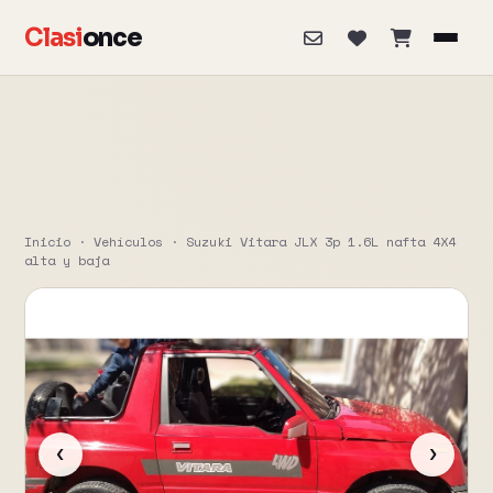
Clasi
once
Inicio
·
Vehículos
·
Suzuki Vitara JLX 3p 1.6L nafta 4X4
alta y baja
‹
›