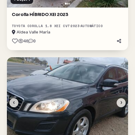
Corolla HÍBRIDO XEI 2023
TOYOTA COROLLA 1.8 XEI CVT
2023
AUTOMÁTICO
Aldea Valle María
46
0
‹
›