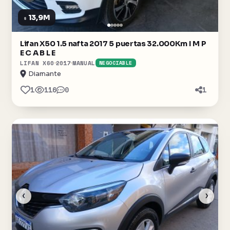
13,9M
$
Lifan X50 1.5 nafta 2017 5 puertas 32.000Km I M P
E C A B L E
LIFAN X60
2017
MANUAL
NEGOCIABLE
Diamante
1
116
0
1
‹
›